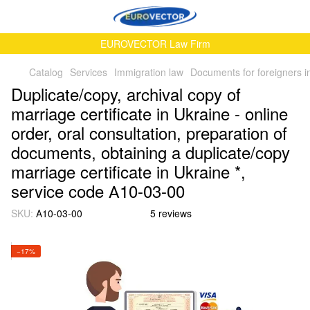
EUROVECTOR Law Firm
Catalog
Services
Immigration law
Documents for foreigners i
Duplicate/copy, archival copy of
marriage certificate in Ukraine - online
order, oral consultation, preparation of
documents, obtaining a duplicate/copy
marriage certificate in Ukraine *,
service code А10-03-00
SKU:
А10-03-00
5 reviews
−17%