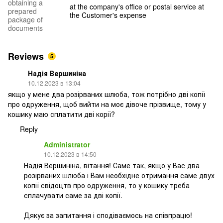
obtaining a
at the company's office or postal service at
prepared
the Customer's expense
package of
documents
Reviews
5
Надія Вершиніна
10.12.2023 в 13:04
якщо у мене два розірваних шлюба, тож потрібно дві копії
про одруження, щоб вийти на моє дівоче прізвище, тому у
кошику маю сплатити дві корії?
Reply
Administrator
10.12.2023 в 14:50
Надія Вершиніна, вітання! Саме так, якщо у Вас два
розірваних шлюба і Вам необхідне отримання саме двух
копії свідоцтв про одруження, то у кошику треба
сплачувати саме за дві копії.
Дякує за запитання і сподіваємось на співпрацю!