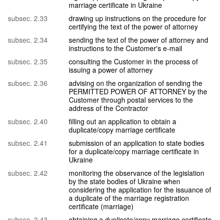
marriage certificate in Ukraine
subsec. 2.33
drawing up instructions on the procedure for
certifying the text of the power of attorney
subsec. 2.34
sending the text of the power of attorney and
instructions to the Customer's e-mail
subsec. 2.35
consulting the Customer in the process of
issuing a power of attorney
subsec. 2.36
advising on the organization of sending the
PERMITTED POWER OF ATTORNEY by the
Customer through postal services to the
address of the Contractor
subsec. 2.40
filling out an application to obtain a
duplicate/copy marriage certificate
subsec. 2.41
submission of an application to state bodies
for a duplicate/copy marriage certificate in
Ukraine
subsec. 2.42
monitoring the observance of the legislation
by the state bodies of Ukraine when
considering the application for the issuance of
a duplicate of the marriage registration
certificate (marriage)
subsec. 2.43
obtaining a duplicate/copy marriage certificate