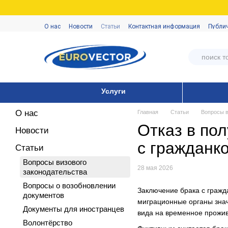
Перейти к основному контенту
О нас
Новости
Статьи
Контактная информация
Публи
Услуги
О нас
Главная
Статьи
Вопросы в
Отказ в по
Новости
с гражданк
Статьи
Вопросы визового
28 мая 2026
законодательства
Вопросы о возобновлении
Заключение брака с гражд
документов
миграционные органы знач
Документы для иностранцев
вида на временное прожив
Волонтёрство