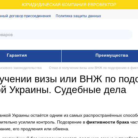
ЮРИДИДИЧЕСКАЯ КОМПАНИЯ ЕВРОВЕКТОР
чный договор присоединения
Политика защиты данных
Гарантия
Преимущества
изового законодательства
Отказ в получении визы или ВНЖ по подозрению в фикт
лучении визы или ВНЖ по под
ой Украины. Судебные дела
анкой Украины остаётся одним из самых распространённых способо
ительно усилили контроль. Подозрение в
фиктивности брака
част
ание, его продления или обмена.