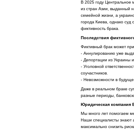
В 2025 году Центральное 
из стран Азии, выданный н
семейной жизни, а украи
города Киева, однако суд
фиктивность брака.
Последствия фиктивног
Фиктивный брак может приве
- Аннулированию уже выда
- Депортации из Украины и
- Уголовной ответственнос
соучастников.
- Невозможности в будуще
Даже в реальном браке суп
разные периоды, банковски
Юридическая компания 
Мы много лет помогаем м
Наши специалисты знают а
максимально снизить риски