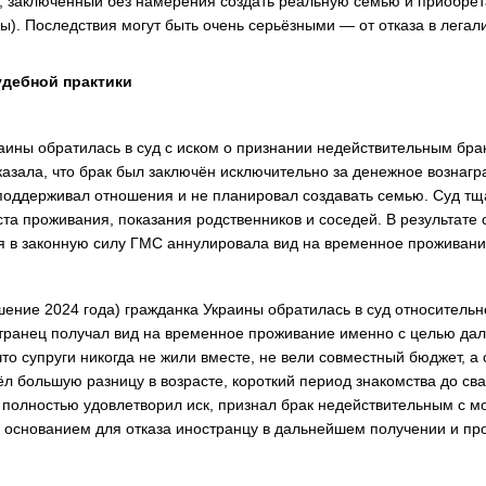
, заключённый без намерения создать реальную семью и приобретат
ы). Последствия могут быть очень серьёзными — от отказа в лега
удебной практики
раины обратилась в суд с иском о признании недействительным бра
казала, что брак был заключён исключительно за денежное вознагр
 поддерживал отношения и не планировал создавать семью. Суд тща
та проживания, показания родственников и соседей. В результате 
 в законную силу ГМС аннулировала вид на временное проживани
ение 2024 года) гражданка Украины обратилась в суд относительно
ранец получал вид на временное проживание именно с целью дал
 что супруги никогда не жили вместе, не вели совместный бюджет
л большую разницу в возрасте, короткий период знакомства до сва
полностью удовлетворил иск, признал брак недействительным с мо
 основанием для отказа иностранцу в дальнейшем получении и про