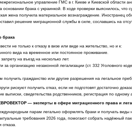
межрегиональное управление ГМС в г. Киеве и Киевской области 
а основании брака с украинкой. В ходе проверки выяснилось, что с
нская жена получила материальное вознаграждение. Иностранец 
 оставил решение миграционной службы в силе, сославшись на отс
о брака
сти не только к отказу в визе или виде на жительство, но и к:
нного вида на временное или постоянное проживание.
 запрету на въезд на несколько лет.
ти за организацию незаконной легализации (ст. 332 Уголовного коде
м получить гражданство или другие разрешения на легальное преб
руги рискуют получить отказ, если не подготовят достаточно дока
е выписки, свидетельства родственников, регистрация по одному адр
ЕВРОВЕКТОР — эксперты в сфере миграционного права и лега
еждународным парам легально оформлять браки и получать виды н
ктуальные требования 2026 года, помогают собрать надёжный паке
 отказа.