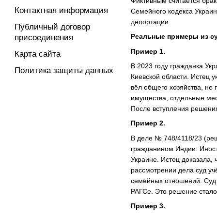
Фиктивным считается брак
Контактная информация
Семейного кодекса Украин
депортации.
Публичный договор
Реальные примеры из с
присоединения
Пример 1.
Карта сайта
В 2023 году гражданка Ук
Политика защиты данных
Киевской области. Истец у
вёл общего хозяйства, не
имущества, отдельные мес
После вступления решения
Пример 2.
В деле № 748/4118/23 (реш
гражданином Индии. Иност
Украине. Истец доказала,
рассмотрении дела суд учё
семейных отношений. Суд 
РАГСе. Это решение стало
Пример 3.