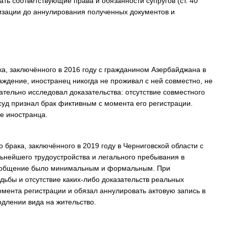
ь соответствующие права и обязанности супругов (ст. 40
лизации до аннулирования полученных документов и
ка, заключённого в 2016 году с гражданином Азербайджана в
аждение, иностранец никогда не проживал с ней совместно, не
тельно исследовал доказательства: отсутствие совместного
суд признал брак фиктивным с момента его регистрации.
е иностранца.
 брака, заключённого в 2019 году в Черниговской области с
ьнейшего трудоустройства и легального пребывания в
, а общение было минимальным и формальным. При
дьбы и отсутствие каких-либо доказательств реальных
мента регистрации и обязал аннулировать актовую запись в
длении вида на жительство.