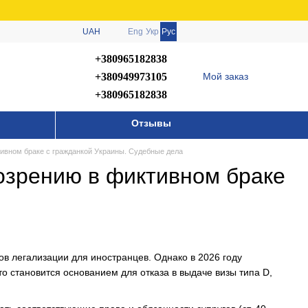
UAH
Eng
Укр
Рус
+380965182838
+380949973105
Мой заказ
+380965182838
Отзывы
ивном браке с гражданкой Украины. Судебные дела
озрению в фиктивном браке
в легализации для иностранцев. Однако в 2026 году
о становится основанием для отказа в выдаче визы типа D,