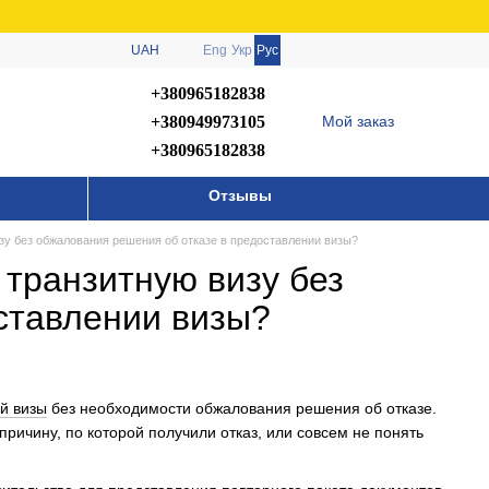
UAH
Eng
Укр
Рус
+380965182838
+380949973105
Мой заказ
+380965182838
Отзывы
зу без обжалования решения об отказе в предоставлении визы?
 транзитную визу без
ставлении визы?
й визы
без необходимости обжалования решения об отказе.
причину, по которой получили отказ, или совсем не понять