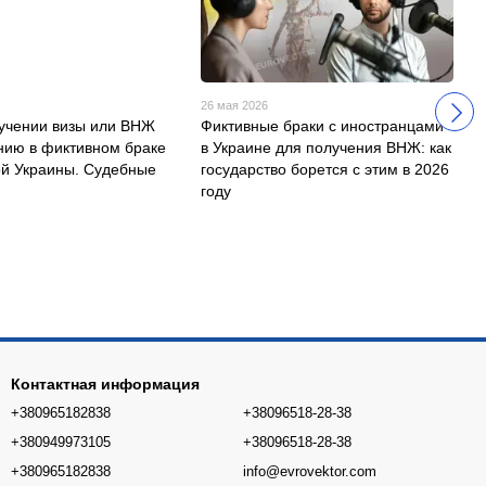
26 мая 2026
лучении визы или ВНЖ
Фиктивные браки с иностранцами
нию в фиктивном браке
в Украине для получения ВНЖ: как
ой Украины. Судебные
государство борется с этим в 2026
году
Контактная информация
+380965182838
+38096518-28-38
+380949973105
+38096518-28-38
+380965182838
info@evrovektor.com