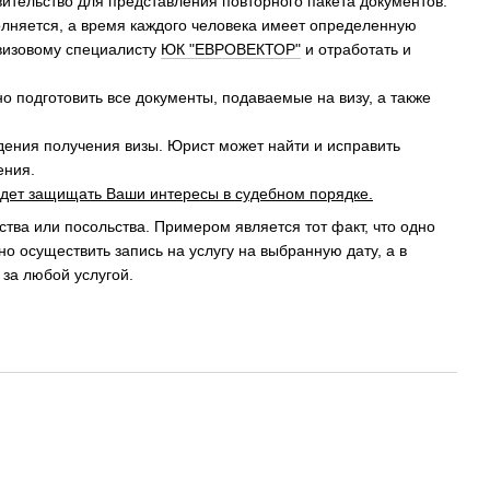
ительство для представления повторного пакета документов.
полняется, а время каждого человека имеет определенную
 визовому специалисту
ЮК "ЕВРОВЕКТОР"
и отработать и
но подготовить все документы, подаваемые на визу, а также
дения получения визы. Юрист может найти и исправить
ения.
будет защищать Ваши интересы в судебном порядке.
ства или посольства. Примером является тот факт, что одно
о осуществить запись на услугу на выбранную дату, а в
 за любой услугой.