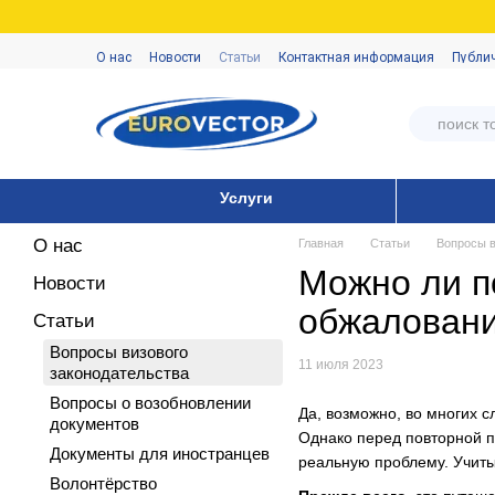
Перейти к основному контенту
О нас
Новости
Статьи
Контактная информация
Публи
Услуги
О нас
Главная
Статьи
Вопросы в
Можно ли п
Новости
обжаловани
Статьи
Вопросы визового
11 июля 2023
законодательства
Вопросы о возобновлении
Да, возможно, во многих 
документов
Однако перед повторной по
Документы для иностранцев
реальную проблему. Учитыв
Волонтёрство