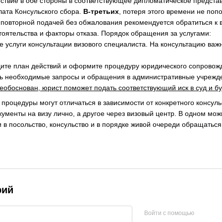
ствие в обе стороны в соответствующее дипломатическое представ
ата Консульского сбора.
В-третьих
, потеря этого времени не по
 повторной подачей без обжалования рекомендуется обратиться к
тоятельства и факторы отказа. Порядок обращения за услугами:
е услуги консультации визового специалиста. На консультацию важ
дите план действий и оформите процедуру юридического сопровож
ть необходимые запросы и обращения в административные учрежд
 необоснован, юрист поможет подать соответствующий иск в суд и 
 процедуры могут отличаться в зависимости от конкретного консуль
ументы на визу лично, а другое через визовый центр. В одном можн
 в посольство, консульство и в порядке живой очереди обращаться
рий
Войти с помощью