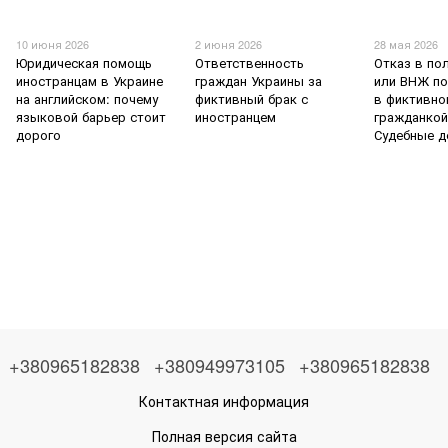
10 июня 2026
2 июня 2026
28 мая 2026
Юридическая помощь
Ответственность
Отказ в по
иностранцам в Украине
граждан Украины за
или ВНЖ п
на английском: почему
фиктивный брак с
в фиктивно
языковой барьер стоит
иностранцем
гражданкой
дорого
Судебные д
+380965182838
+380949973105
+380965182838
Контактная информация
Полная версия сайта