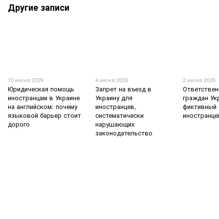
Другие записи
10 июня 2026
4 июня 2026
2 июня 2026
Юридическая помощь
Запрет на въезд в
Ответствен
иностранцам в Украине
Украину для
граждан Ук
на английском: почему
иностранцев,
фиктивный 
языковой барьер стоит
систематически
иностранц
дорого
нарушающих
законодательство