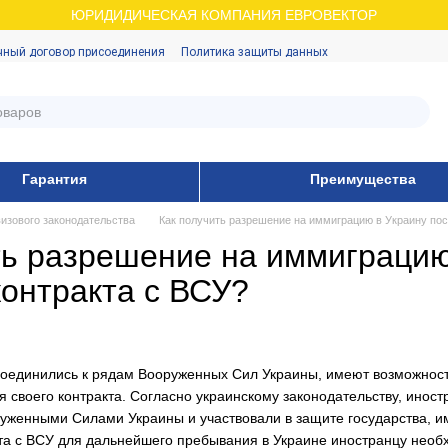
ЮРИДИДИЧЕСКАЯ КОМПАНИЯ ЕВРОВЕКТОР
чный договор присоединения
Политика защиты данных
Гарантия
Преимущества
изового законодательства
Как получить разрешение на иммиграцию в Украину пос
ть разрешение на иммиграцию
контракта с ВСУ?
соединились к рядам Вооруженных Сил Украины, имеют возможност
 своего контракта. Согласно украинскому законодательству, инос
руженными Силами Украины и участвовали в защите государства, и
та с ВСУ для дальнейшего пребывания в Украине иностранцу необх