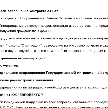
осле завершения контракта с ВСУ:
 контракта с Вооруженными Силами Украины иностранцы могут выбр
 Иностранцы могут продлить срок контракта и, соответственно, про
олучения гражданства Украины.
ну
: Другой альтернативой является
подача документов на иммиграц
атьи 4 Закона "О миграции", разрешение на миграцию по квоте мож
ы и других службах, а также тем, кто был признан непригодным к
азрешения на иммиграцию:
окументов.
ориальное подразделение Государственной миграционной слу
осле рассмотрения заявления.
разрешения на иммиграцию
и необходимые документы можно подать
ции от ЮК "ЕВРОВЕКТОР":
ой юридической поддержки
во всех вопросах, связанных с процед
ЕКТОР". Наши юристы готовы предоставить необходимые консульт