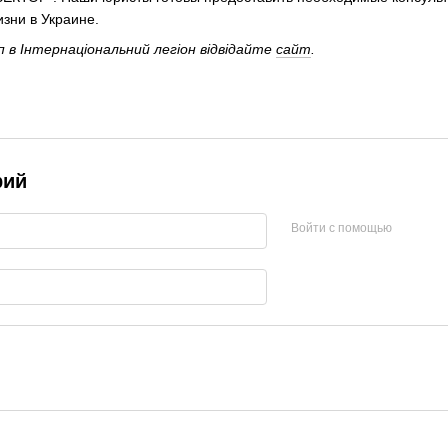
зни в Украине.
п в Інтернаціональний легіон відвідайте
сайт
.
рий
Войти с помощью