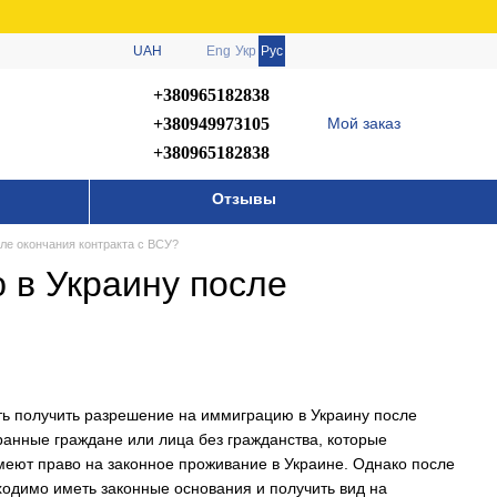
UAH
Eng
Укр
Рус
+380965182838
+380949973105
Мой заказ
+380965182838
Отзывы
ле окончания контракта с ВСУ?
 в Украину после
ь получить разрешение на иммиграцию в Украину после
транные граждане или лица без гражданства, которые
меют право на законное проживание в Украине. Однако после
одимо иметь законные основания и получить вид на