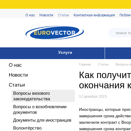
Перейти к основному контенту
О нас
Новости
Статьи
Контактная информация
Публи
Услуги
О нас
Главная
Статьи
Вопросы в
Как получи
Новости
окончания 
Статьи
Вопросы визового
12 декабря 2023
законодательства
Вопросы о возобновлении
Иностранцы, которые при
документов
завершения срока действия
Документы для иностранцев
заключили контракт с Воо
Волонтёрство
завершения срока контрак