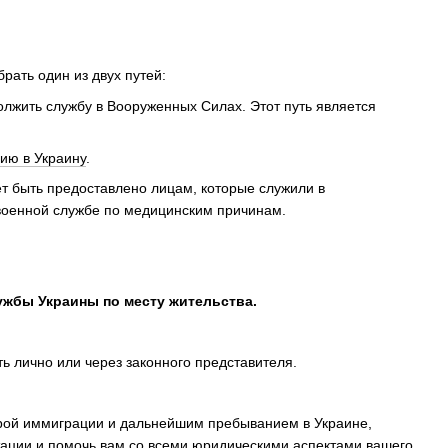
ать один из двух путей:
должить службу в Вооруженных Силах. Этот путь является
ию в Украину
.
ет быть предоставлено лицам, которые служили в
 военной службе по медицинским причинам.
жбы Украины по месту жительства.
 лично или через законного представителя.
урой иммиграции и дальнейшим пребыванием в Украине,
ации и помочь вам со всеми юридическими аспектами вашего