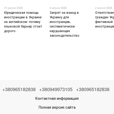
10 июня 2026
4 июня 2026
2 июня 2026
Юридическая помощь
Запрет на въезд в
Ответствен
иностранцам в Украине
Украину для
граждан Ук
на английском: почему
иностранцев,
фиктивный 
языковой барьер стоит
систематически
иностранц
дорого
нарушающих
законодательство
+380965182838
+380949973105
+380965182838
Контактная информация
Полная версия сайта