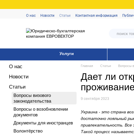
Перейти к основному контенту
О нас
Новости
Статьи
Контактная информация
Публи
Услуги
О нас
Главная
Статьи
Вопросы в
Дает ли от
Новости
проживание
Статьи
Вопросы визового
9 сентября 2023
законодательства
Вопросы о возобновлении
Украина - это страна во
документов
достаточно лояльный рын
Документы для иностранцев
привлекательность. Все 
Волонтёрство
Такой процесс называетс