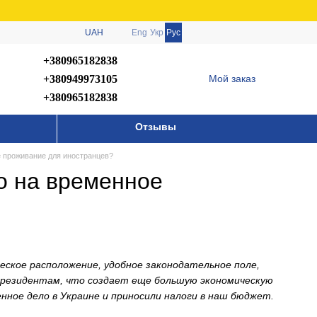
UAH
Eng
Укр
Рус
+380965182838
+380949973105
Мой заказ
+380965182838
Отзывы
е проживание для иностранцев?
о на временное
еское расположение, удобное законодательное поле,
ерезидентам, что создает еще большую экономическую
ное дело в Украине и приносили налоги в наш бюджет.