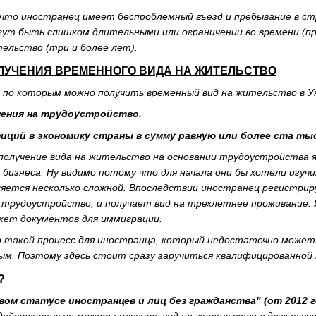
что иностранец имеет беспроблемный въезд и пребывание в стра
гут быть слишком длительными или ограничении во времени (при
ельство (три и более лет).
ЛУЧЕНИЯ ВРЕМЕННОГО ВИДА НА ЖИТЕЛЬСТВО
по которым можно получить временный вид на жительство в Ук
шения на трудоустройство.
иций в экономику страны в сумму равную или более ста тыся
получение вида на жительство на основании трудоустройства
я бизнеса. Ну видимо потому что для начала они бы хотели изуч
вляется несколько сложной. Впоследствии иностранец регистр
 трудоустройство, и получает вид на трехлетнее проживание. 
кет документов для иммиграции.
 такой процесс для иностранца, который недостаточно может
ым. Поэтому здесь стоит сразу заручиться квалифицированной
?
вом статусе иностранцев и лиц без гражданства" (от 2012 