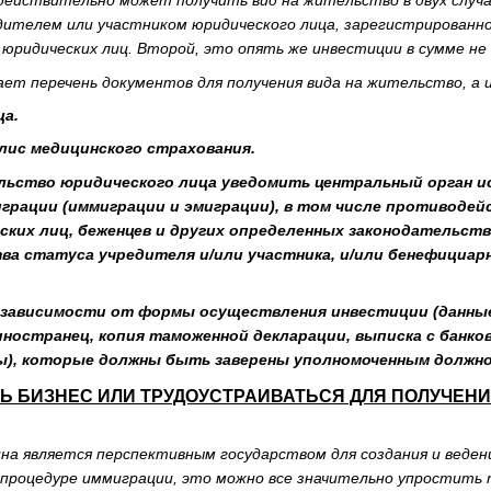
 действительно может получить вид на жительство в двух случ
дителем или участником юридического лица, зарегистрированно
юридических лиц. Второй, это опять же инвестиции в сумме не
ает перечень документов для получения вида на жительство, а 
ца.
ис медицинского страхования.
льство юридического лица уведомить центральный орган 
грации (иммиграции и эмиграции), в том числе противодейс
ских лиц, беженцев и других определенных законодательст
ва статуса учредителя и/или участника, и/или бенефициар
 зависимости от формы осуществления инвестиции (данные
ностранец, копия таможенной декларации, выписка с банковс
), которые должны быть заверены уполномоченным должно
Ь БИЗНЕС ИЛИ ТРУДОУСТРАИВАТЬСЯ ДЛЯ ПОЛУЧЕН
ина является перспективным государством для создания и веден
 процедуре иммиграции, это можно все значительно упростит