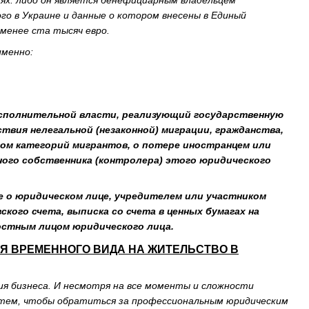
аях: либо он является бенефициарным владельцем
го в Украине и данные о котором внесены в Единый
 менее ста тысяч евро.
именно:
исполнительной власти, реализующий государственную
твия нелегальной (незаконной) миграции, гражданства,
вом категорий мигрантов, о потере иностранцем или
ного собственника (контролера) этого юридического
 о юридическом лице, учредителем или участником
кого счета, выписка со счета в ценных бумагах на
стным лицом юридического лица.
ИЯ ВРЕМЕННОГО ВИДА НА ЖИТЕЛЬСТВО В
ия бизнеса. И несмотря на все моменты и сложности
ь тем, чтобы обратиться за профессиональным юридическим