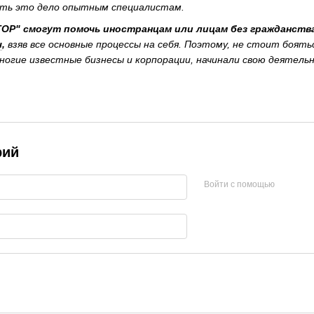
ить это дело опытным специалистам.
Р" смогут помочь иностранцам или лицам без гражданств
ы
,
взяв все основные процессы на себя. Поэтому, не стоит боять
многие известные бизнесы и корпорации, начинали свою деятель
рий
Войти с помощью