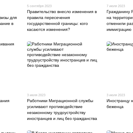
5 сентября 2023
7 июля 2023
Правительство внесло изменения в
Гражданину 
визы для
правила пересечения
на территори
вание в
государственной границы: кого
отменили ра
касаются изменения?
иммиграцию
3 июля 2023
3 июля 2023
вания
Работники Миграционной службы
Иностранцу н
усиливают противодействие
беженца
незаконному трудоустройству
иностранцев и лиц без гражданства