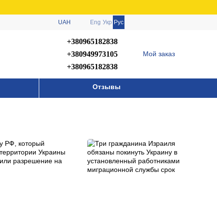
UAH
Eng
Укр
Рус
+380965182838
+380949973105
Мой заказ
+380965182838
Отзывы