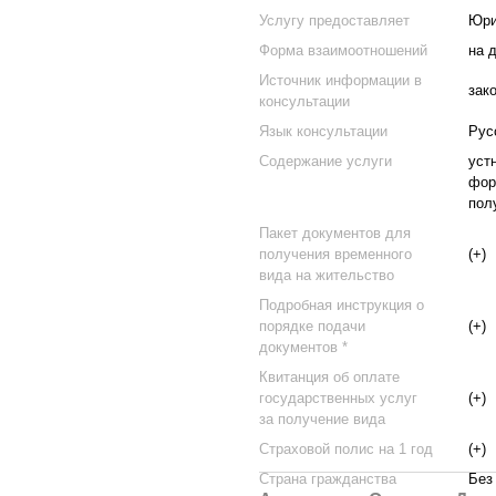
Услугу предоставляет
Юри
Форма взаимоотношений
на 
Источник информации в
зак
консультации
Язык консультации
Рус
Содержание услуги
уст
фор
пол
Пакет документов для
получения временного
(+)
вида на жительство
Подробная инструкция о
порядке подачи
(+)
документов *
Квитанция об оплате
государственных услуг
(+)
за получение вида
Страховой полис на 1 год
(+)
Страна гражданства
Без