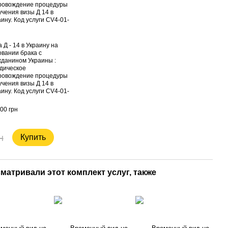
 Д - 14 в Украину на
овании брака с
жданином Украины :
дическое
ровождение процедуры
учения визы Д 14 в
ину. Код услуги CV4-01-
00 грн
н
Купить
матривали этот комплект услуг, также