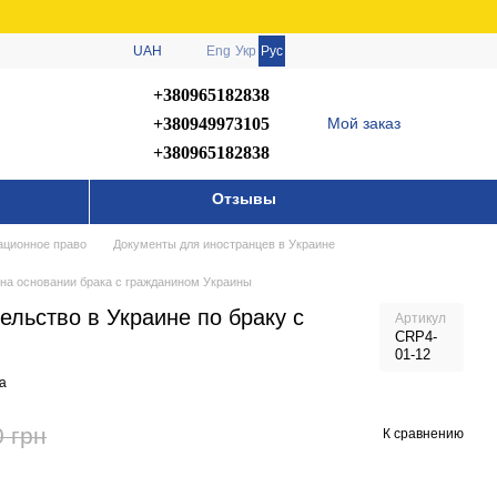
UAH
Eng
Укр
Рус
+380965182838
+380949973105
Мой заказ
+380965182838
Отзывы
ационное право
Документы для иностранцев в Украине
 на основании брака с гражданином Украины
льство в Украине по браку с
Артикул
CRP4-
01-12
а
0 грн
К сравнению