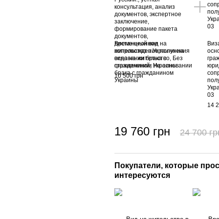
Временный вид на
Виза
жительство в Украине на
осн
основании брака с
гра
гражданином Украины
юри
соп
10 500 грн
пол
Укра
03
14 2
19 760 грн
24 700 гр
Покупатели, которые прос
интересуются