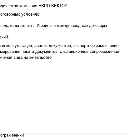
должности в своей
дическая компания ЕВРО-ВЕКТОР
компании
договорных условиях
онодательные акты Украины и международные договоры
ский.
ная консультация, анализ документов, экспертное заключение,
мирование пакета документов, дистанционное сопровождение
учения вида на жительство
 ограничений