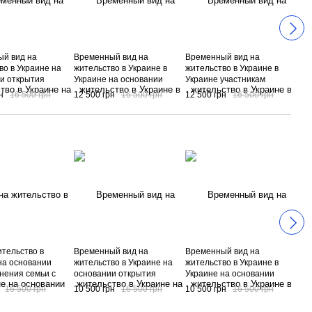
й вид на
Временный вид на
Временный вид на
Вре
во в Украине на
жительство в Украине в
жительство в Украине в
жит
и открытия
Украине на основании
Украине участникам
Укр
(регистрация
трудоустройства в
иностранных
тру
н
16 500 грн
12 500 грн
16 500 грн
12 500 грн
16 500 грн
10 
) на территории
представительствах
представительств НГО в
укр
и получения
иностранных банков в
Украине
и в своей
Украине
и
ительство в
Временный вид на
Временный вид на
Вре
на основании
жительство в Украине на
жительство в Украине в
жит
нения семьи с
основании открытия
Украине на основании
Укр
нцем получивший
бизнеса (регистрация
трудоустройства в
обу
16 500 грн
10 500 грн
16 500 грн
10 500 грн
16 500 грн
12 
жительство в
компании) на территории
украинской компании
ВУЗ
Украины и получения