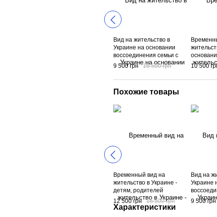
Вид на жительство в
Временны
Украине на основании
жительст
воссоединения семьи с
основани
иностранцем получивший
бизнеса 
9 500 грн
16 500 грн
10 500 гр
вида на жительство в
компании
Украине
Украины 
должност
Похожие товары
компани
Временный вид на
Вид на ж
жительство в Украине -
Украине 
детям, родителей
воссоеди
иностранцев, получивших
иностра
12 500 грн
16 500 грн
9 500 грн
временный вид на
вида на 
Характеристики
жительство Украины
Украине