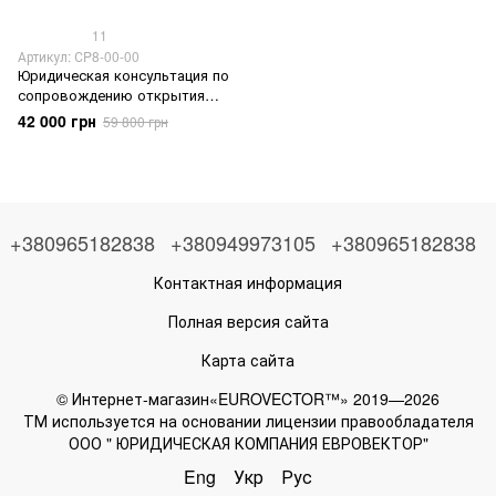
11
Артикул: СP8-00-00
Юридическая консультация по
сопровождению открытия
производства в Украине
42 000 грн
59 800 грн
+380965182838
+380949973105
+380965182838
Контактная информация
Полная версия сайта
Карта сайта
© Интернет-магазин«EUROVECTOR™» 2019—2026
ТМ используется на основании лицензии правообладателя
ООО " ЮРИДИЧЕСКАЯ КОМПАНИЯ ЕВРОВЕКТОР"
Eng
Укр
Рус