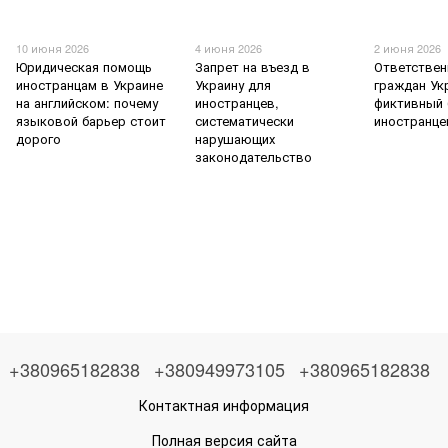
10 июня 2026
4 июня 2026
2 июня 2026
Юридическая помощь
Запрет на въезд в
Ответствен
иностранцам в Украине
Украину для
граждан Ук
на английском: почему
иностранцев,
фиктивный 
языковой барьер стоит
систематически
иностранц
дорого
нарушающих
законодательство
+380965182838
+380949973105
+380965182838
Контактная информация
Полная версия сайта