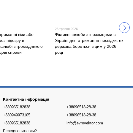
26 травня 2026
триманні візи або
Фіктивні шлюби з іноземцями в
рез підозру в
Україні для отримання посвідки: як
 шлюбі з громадянкою
держава бореться з цим у 2026
дові справи
році
Контактна інформація
+380965182838
+38096518-28-38
+380949973105
+38096518-28-38
+380965182838
info@evrovektor.com
Передзвонити вам?