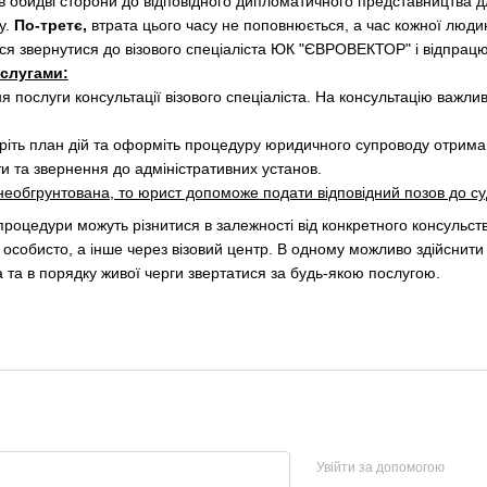
в обидві сторони до відповідного дипломатичного представництва д
у.
По-третє,
втрата цього часу не поповнюється, а час кожної люди
я звернутися до візового спеціаліста ЮК "ЄВРОВЕКТОР" і відпрацюв
ослугами:
 послуги консультації візового спеціаліста. На консультацію важливо
ріть план дій та оформіть процедуру юридичного супроводу отриман
ти та звернення до адміністративних установ.
 необгрунтована, то юрист допоможе подати відповідний позов до су
процедури можуть різнитися в залежності від конкретного консульст
 особисто, а інше через візовий центр. В одному можливо здійснити
а та в порядку живої черги звертатися за будь-якою послугою.
Увійти за допомогою