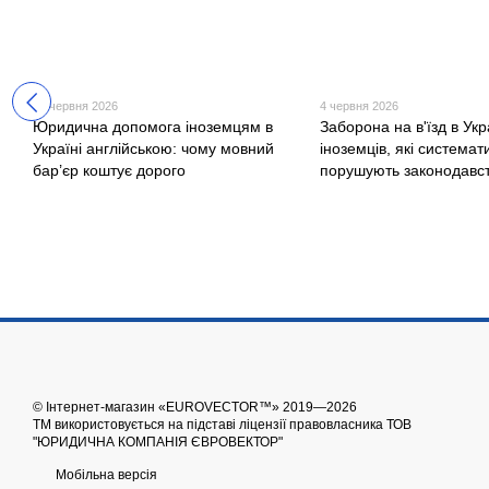
10 червня 2026
4 червня 2026
Юридична допомога іноземцям в
Заборона на в'їзд в Укр
Україні англійською: чому мовний
іноземців, які системат
бар’єр коштує дорого
порушують законодавс
© Інтернет-магазин «EUROVECTOR™» 2019—2026
ТМ використовується на підставі ліцензії правовласника ТОВ
"ЮРИДИЧНА КОМПАНІЯ ЄВРОВЕКТОР"
Мобільна версія