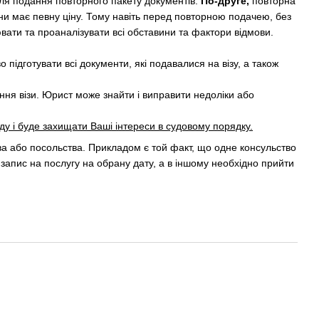
ля подання повторного пакету документів.
По-друге,
повторна
ни має певну ціну. Тому навіть перед повторною подачею, без
ати та проаналізувати всі обставини та фактори відмови.
 підготувати всі документи, які подавалися на візу, а також
ня візи. Юрист може знайти і виправити недоліки або
ду і буде захищати Ваші інтереси в судовому порядку.
ва або посольства. Прикладом є той факт, що одне консульство
 запис на послугу на обрану дату, а в іншому необхідно прийти