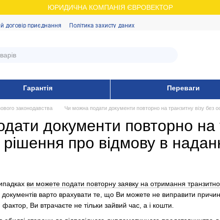
ЮРИДИЧНА КОМПАНІЯ ЄВРОВЕКТОР
й договір приєднання
Політика захисту даних
Гарантія
Переваги
зового законодавства
Чи можна подати документи повторно на транзитну візу без о
дати документи повторно на 
рішення про відмову в наданн
випадках
ви можете подати повторну заявку на отримання транзитної
окументів варто врахувати те, що Ви можете не виправити причину,
актор, Ви втрачаєте не тільки зайвий час, а і кошти.