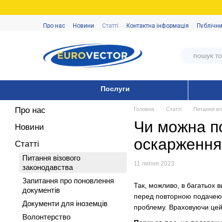
Перейти до основного контенту
Про нас
Новини
Статті
Контактна інформація
Публічни
Послуги
Про нас
Головна
Статті
Питання ві
Чи можна по
Новини
оскарження 
Статті
Питання візового
11 липня 2023
законодавства
Запитання про поновлення
Так, можливо, в багатьох 
документів
перед повторною подачею д
Документи для іноземців
проблему. Враховуючи цей ф
Волонтерство