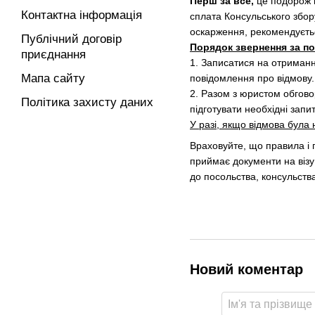
Перш за все,
це подорож 
Контактна інформація
сплата Консульського збор
оскарження, рекомендуєтьс
Публічний договір
Порядок звернення за п
приєднання
1. Записатися на отримання
Мапа сайту
повідомлення про відмову.
2. Разом з юристом обгово
Політика захисту даних
підготувати необхідні запи
У разі, якщо відмова була
Враховуйте, що правила і 
приймає документи на візу
до посольства, консульств
Новий коментар