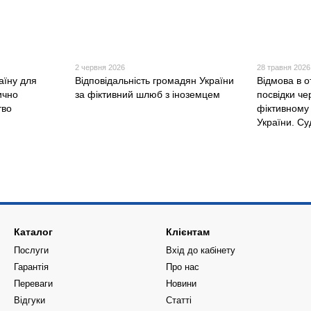
2 червня 2026
28 травня 2026
аїну для
Відповідальність громадян України
Відмова в о
ично
за фіктивний шлюб з іноземцем
посвідки че
тво
фіктивному
України. Су
Каталог
Клієнтам
Послуги
Вхід до кабінету
Гарантія
Про нас
Переваги
Новини
Відгуки
Статті