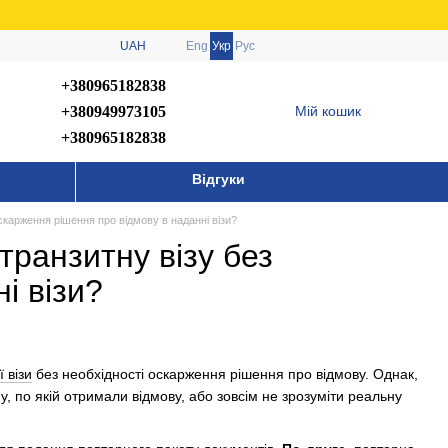
UAH
Eng
Укр
Рус
+380965182838
+380949973105
Мій кошик
+380965182838
Відгуки
скарження рішення про відмову в наданні візи?
транзитну візу без
і візи?
 візи
без необхідності оскарження рішення про відмову. Однак,
 по якій отримали відмову, або зовсім не зрозуміти реальну