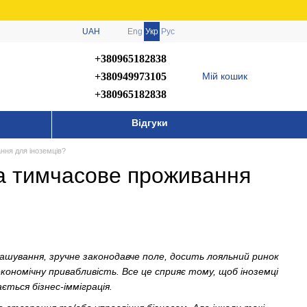
UAH
Eng
Укр
Рус
+380965182838
+380949973105
Мій кошик
+380965182838
Відгуки
ання для іноземців?
 на тимчасове проживання
ташування, зручне законодавче поле, досить лояльний ринок
кономічну привабливість. Все це сприяє тому, щоб іноземці
ється бізнес-імміграція.