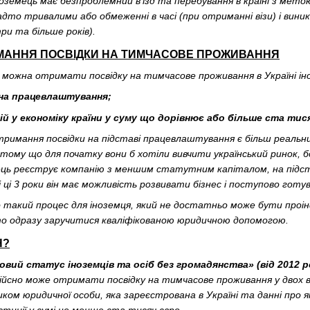
ноземець має безпроблемний в’їзд та перебування в країні з мето
дто тривалими або обмеженні в часі (при отриманні візи) і вин
и та більше років).
ИМАННЯ ПОСВІДКИ НА ТИМЧАСОВЕ ПРОЖИВАННЯ
и можна отримати посвідку на тимчасове проживання в Україні ін
 на працевлаштування;
ій у економіку країни у суму що дорівнює або більше ста тися
тримання посвідки на підставі працевлаштування є більш реальн
тому що для початку вони б хотіли вивчити український ринок, бо
ць реєструє компанію з меншим статутним капіталом, на підста
і ці 3 роки він має можливість розвивати бізнес і поступово готу
 такий процес для іноземця, який не достатньо може бути проін
о одразу заручитися кваліфікованою юридичною допомогою.
Н?
овий статус іноземців та осіб без громадянства» (від 2012 р
ійсно може отримати посвідку на тимчасове проживання у двох в
иком юридичної особи, яка зареєстрована в Україні та данні про 