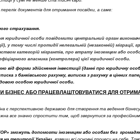
стиції у сумі не менше ста тисяч євро.
перелік документів для отримання посвідки, а саме:
ного страхування.
ня юридичної особи повідомити центральний орган виконавчої
ції), у тому числі протидії нелегальній (незаконній) міграції,
вством категорій мігрантів, про втрату іноземцем або осо
ефіціарного власника (контролера) цієї юридичної особи.
но від форми здійснення інвестиції (данні про юридичну особу
писка з банківського рахунку, виписка з рахунку в цінних папе
довою особою юридичної особи.
ТИ БІЗНЕС АБО ПРАЦЕВЛАШТОВУВАТИСЯ ДЛЯ ОТРИМ
на є перспективною державою для створення та ведення бізнесу.
 можна все значно спростити тим, щоб звернутися за професійни
Р» зможуть допомогти іноземцям або особам без громадя
 на території України
, взявши всі основні процеси на себе. То