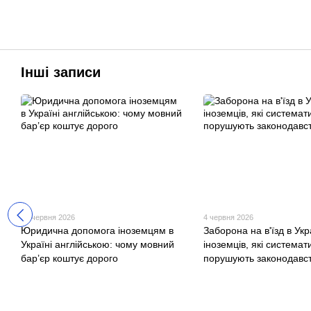
Інші записи
10 червня 2026
4 червня 2026
Юридична допомога іноземцям в
Заборона на в'їзд в Укр
Україні англійською: чому мовний
іноземців, які системат
бар’єр коштує дорого
порушують законодавс