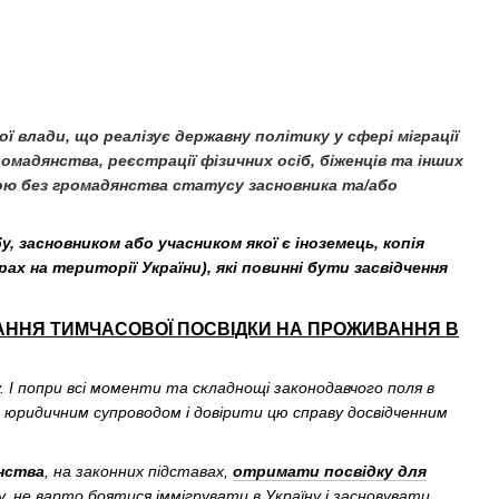
 влади, що реалізує державну політику у сфері міграції
 громадянства, реєстрації фізичних осіб, біженців та інших
бою без громадянства статусу засновника та/або
, засновником або учасником якої є іноземець, копія
рах на території України), які повинні бути засвідчення
АННЯ ТИМЧАСОВОЇ ПОСВІДКИ НА ПРОЖИВАННЯ В
 І попри всі моменти та складнощі законодавчого поля в
м юридичним супроводом і довірити цю справу досвідченним
нства
, на законних підставах,
отримати посвідку для
му, не варто боятися іммігрувати в Україну і засновувати