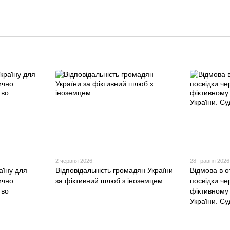
2 червня 2026
28 травня 2026
аїну для
Відповідальність громадян України
Відмова в о
ично
за фіктивний шлюб з іноземцем
посвідки че
тво
фіктивному
України. Су