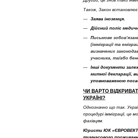
Другий, це знов таки інве
Також, Закон встановлює 
Заява іноземця.
Дійсний поліс медич
П
исьмове зобов’язан
(імміграції та емігра
визначених законода
учасника, та/або бен
Інші документи залеж
митної декларації, ви
уповноваженою поса
ЧИ ВАРТО ВІДКРИВА
УКРАЇНІ?
Однозначно що так. Украї
процедурі імміграції, це
фахівцям.
Юристи ЮК «ЄВРОВЕКТО
тимчасового проживання