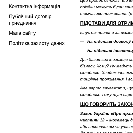
Цей процес означає, що і
Контактна інформація
поїздки можуть бути зана
тимчасове проживання (тр
Публічний договір
приєднання
ПІДСТАВИ ДЛЯ ОТР
Існує дві причини за яким
Мапа сайту
На підставі дозволу
Політика захисту даних
На підставі інвестиц
Для багатьох іноземців о
бізнесу. Чому? Ну мабуть 
складною. Згодом іноземе
трирічне проживання. І вс
Але варто зауважити, що
складним. Тому тут варт
ЩО ГОВОРИТЬ ЗАКО
Закон України «Про прав
частини 12
– іноземець д
або засновником чи учасн