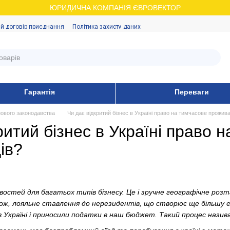
ЮРИДИЧНА КОМПАНІЯ ЄВРОВЕКТОР
й договір приєднання
Політика захисту даних
Гарантія
Переваги
зового законодавства
Чи дає відкритий бізнес в Україні право на тимчасове прожив
ритий бізнес в Україні право
ів?
ивостей для багатьох типів бізнесу. Це і зручне географічне роз
кож, лояльне ставлення до нерезидентів, що створює ще більшу е
в Україні і приносили податки в наш бюджет. Такий процес назива