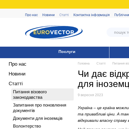
Перейти до основного контенту
Про нас
Новини
Статті
Контактна інформація
Публічни
Послуги
Про нас
Головна
Статті
Питання ві
Чи дає відк
Новини
для іноземц
Статті
Питання візового
9 вересня 2023
законодавства
Запитання про поновлення
Україна – це країна можл
документів
та привабливі ціни. А та
Документи для іноземців
відкривали власну справу 
Волонтерство