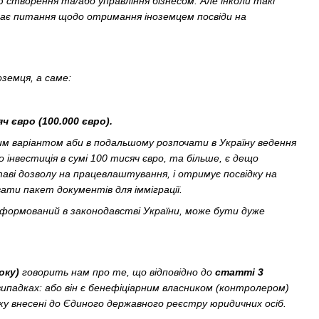
ю створення та/або управління бізнесом. Але інколи такі
икає питання щодо отримання іноземцем посвіди на
оземця, а саме:
ч євро (100.000 євро).
им варіантом аби в подальшому розпочати в Україну ведення
 інвестиція в сумі 100 тисяч євро, та більше, є дещо
ві дозволу на працевлаштування, і отримує посвідку на
вати пакет документів для імміграції.
формований в законодавстві України, може бути дуже
оку)
говорить нам про те, що відповідно до
статті 3
ипадках: або він є бенефіціарним власником (контролером)
яку внесені до Єдиного державного реєстру юридичних осіб.