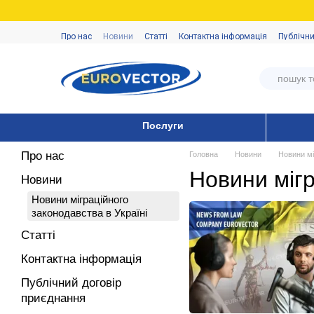
Перейти до основного контенту
Про нас
Новини
Статті
Контактна інформація
Публічни
Послуги
Про нас
Головна
Новини
Новини мі
Новини мігр
Новини
Новини міграційного
законодавства в Україні
Статті
Контактна інформація
Публічний договір
приєднання