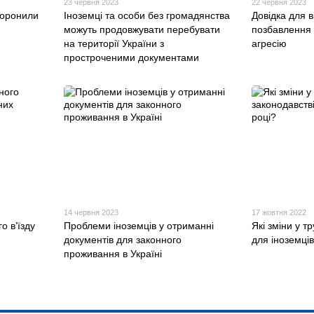
23 червня 2023
22 червня 2023
боронили
Іноземці та особи без громадянства
Довідка для 
можуть продовжувати перебувати
позбавлення 
на території України з
агресію
простроченими документами
14 червня 2023
17 жовтня 2022
о в’їзду
Проблеми іноземців у отриманні
Які зміни у т
документів для законного
для іноземців
проживання в Україні