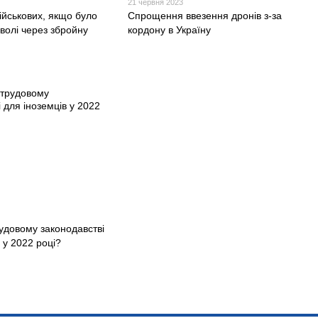
21 червня 2023
військових, якщо було
Спрощення ввезення дронів з-за
волі через збройну
кордону в Україну
рудовому законодавстві
 у 2022 році?