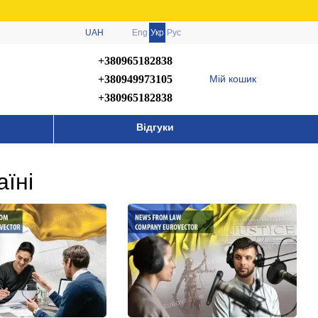
UAH
Eng
Укр
Рус
+380965182838
+380949973105
Мій кошик
+380965182838
Відгуки
аїні