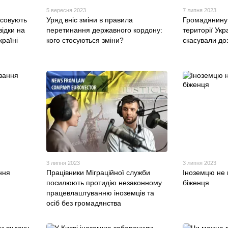
5 вересня 2023
7 липня 2023
асовують
Уряд вніс зміни в правила
Громадянину 
відки на
перетинання державного кордону:
території Укр
раїні
кого стосуються зміни?
скасували доз
3 липня 2023
3 липня 2023
ння
Працівники Міграційної служби
Іноземцю не 
посилюють протидію незаконному
біженця
працевлаштуванню іноземців та
осіб без громадянства