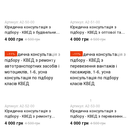
Артикул: А2-50-00
Артикул: А2-51-00
Юридична консультація з
Юридична консультація з
підбору - КВЕД з будівельних
підбору - КВЕД з оптової та
робіт
роздрібної торгівлі
4 000 грн
4 000 грн
4 500 грн
4 500 грн
−11%
−11%
1
Артикул: А2-52-00
Артикул: А2-53-00
Юридична консультація з
Юридична консультація з
підбору - КВЕД з ремонту
підбору - КВЕД з перевезення
автотранспортних засобів і
вантажів і пасажирів
4 000 грн
4 000 грн
4 500 грн
4 500 грн
мотоциклів