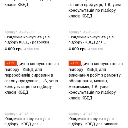
Артикул: А2-42-00
Артикул: А2-43-00
Юридична консультація з
Юридична консультація з
підбору КВЕД - розробка
підбору - КВЕД для
кар'єрів
виробництв сировини,
4 000 грн
4 000 грн
4 500 грн
4 500 грн
напівфабрикатів та/або
готової продукції
−11%
−11%
Артикул: А2-45-00
Артикул: А2-47-00
Юридична консультація з
Юридична консультація з
підбору - КВЕД для
підбору - КВЕД для виконання