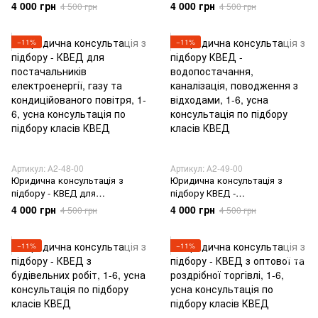
переробників сировини в
робіт з ремонту обладнання,
4 000 грн
4 000 грн
4 500 грн
4 500 грн
готову продукцію
машин, механізмів
−11%
−11%
Артикул: А2-48-00
Артикул: А2-49-00
Юридична консультація з
Юридична консультація з
підбору - КВЕД для
підбору КВЕД -
постачальників
водопостачання, каналізація,
4 000 грн
4 000 грн
4 500 грн
4 500 грн
електроенергії, газу та
поводження з відходами
кондиційованого повітря
−11%
−11%