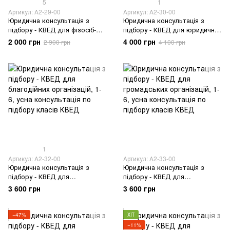
5
1
Артикул: А2-29-00
Артикул: А2-30-00
Юридична консультація з
Юридична консультація з
підбору - КВЕД для фізосіб-
підбору - КВЕД для юридичних
підприємців (1-6 класів)
осіб
2 000 грн
4 000 грн
2 900 грн
4 100 грн
1
Артикул: А2-32-00
Артикул: А2-33-00
Юридична консультація з
Юридична консультація з
підбору - КВЕД для
підбору - КВЕД для
благодійних організацій
громадських організацій
3 600 грн
3 600 грн
−47%
ХІТ
−11%