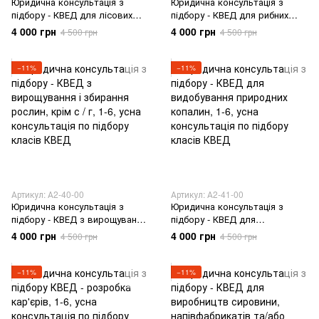
Юридична консультація з
Юридична консультація з
підбору - КВЕД для лісових
підбору - КВЕД для рибних
господарств
господарств
4 000 грн
4 000 грн
4 500 грн
4 500 грн
−11%
−11%
Артикул: А2-40-00
Артикул: А2-41-00
Юридична консультація з
Юридична консультація з
підбору - КВЕД з вирощування
підбору - КВЕД для
і збирання рослин, крім с / г
видобування природних
4 000 грн
4 000 грн
4 500 грн
4 500 грн
копалин
−11%
−11%