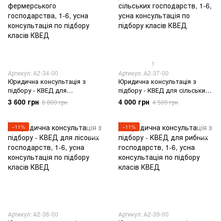
1
Артикул: А2-34-00
Артикул: А2-37-00
Юридична консультація з
Юридична консультація з
підбору - КВЕД для
підбору - КВЕД для сільських
фермерського господарства
господарств
3 600 грн
4 000 грн
6 800 грн
4 500 грн
−11%
−11%
Артикул: А2-38-00
Артикул: А2-39-00