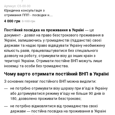
7
Артикул: C5-00-00
Юридична консультація з
отримання ППП - посвідки на
постійне проживання в
4 000 грн
6 100 грн
України
Постійний посвідка на проживання в Україні
— це
документ - дозвіл на право безстрокового проживання в
Україні, залишаючись у громадянстві (підданстві) своєї
держави та надає право відвідувати Україну необмежену
кількість разів, працевлаштуватися без спеціального
дозволу на роботу, отримувати візу до інших країн з
території України. Отримати постійне ВНП можуть лише
іноземці та особи без громадянства.
Чому варто отримати постійний ВНП в Україні
З основних переваг постійного ВНП можна виділити:
не потрібно отримувати візу щоразу при в'їзді в Україну
або дотримуватися режиму в'їзду не більше 90 днів із
180, дозволено проживати безстроково;
не потрібно відмовлятися від громадянства своєї
держави — постійна посвідка на проживання в Україні