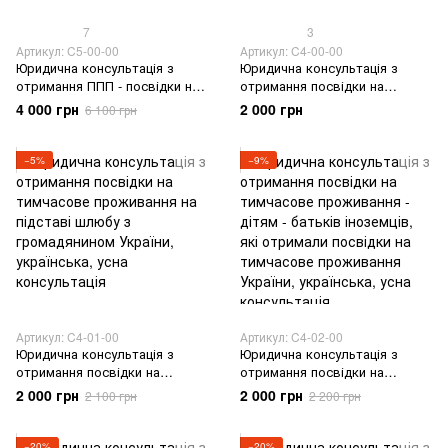
7
3
Артикул: C5-00-00
Артикул: C4-00-00
Юридична консультація з
Юридична консультація з
отримання ППП - посвідки на
отримання посвідки на
постійне проживання в
тимчасове проживання в
4 000 грн
2 000 грн
6 100 грн
України
Україні
−5%
−9%
Артикул: C4-01-00
Артикул: C4-02-00
Юридична консультація з
Юридична консультація з
отримання посвідки на
отримання посвідки на
тимчасове проживання на
тимчасове проживання -
2 000 грн
2 000 грн
2 100 грн
2 200 грн
підставі шлюбу з
дітям - батьків іноземців, які
громадянином України
отримали посвідки на
тимчасове проживання
−20%
−20%