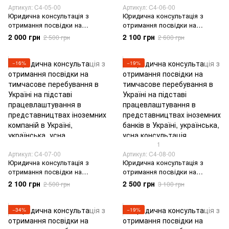
Артикул: C4-05-00
Артикул: C4-06-00
Юридична консультація з
Юридична консультація з
отримання посвідки на
отримання посвідки на
тимчасове перебування в
тимчасове перебування в
2 000 грн
2 100 грн
2 500 грн
2 600 грн
Україні на підставі
Україні на підставі навчання в
працевлаштування в
українських ВНЗ
українській компанії
−16%
−19%
1
Артикул: C4-07-00
Артикул: C4-08-00
Юридична консультація з
Юридична консультація з
отримання посвідки на
отримання посвідки на
тимчасове перебування в
тимчасове перебування в
2 100 грн
2 500 грн
2 500 грн
3 100 грн
Україні на підставі
Україні на підставі
працевлаштування в
працевлаштування в
представництвах іноземних
представництвах іноземних
−34%
−19%
компаній в Україні
банків в Україні