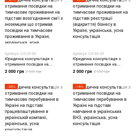
України
Артикул: C4-03-00
Артикул: C4-04-00
Юридична консультація з
Юридична консультація з
отримання посвідки на
отримання посвідки на
тимчасове проживання на
тимчасове проживання на
2 000 грн
2 000 грн
2 500 грн
2 500 грн
підставі возз'єднання сім'ї з
підставі реєстрації (відкриття)
іноземцем що отримав
бізнесу в Україні
посвідки на тимчасове
−20%
−19%
проживання в Україні