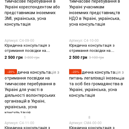
Артикул: C4-09-00
Артикул: C4-10-00
Юридична консультація з
Юридична консультація з
отримання посвідки на
отримання посвідки на
тимчасове перебування в
тимчасове перебування в
2 500 грн
2 500 грн
3 800 грн
3 100 грн
Україні кореспондентом або
Україні учасникам іноземних
представникам іноземних ЗМІ
представництв НДО в Україні
−20%
−23%
1
8
Артикул: C4-11-00
Артикул: CM4-00-00
Юридична консультація з
Юридична консультація з