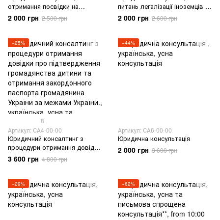
отримання посвідки на
питань легалізації іноземців та
тимчасове перебування в
осіб без громадянства в
2 000 грн
2 000 грн
2 500 грн
2 600 грн
Україні для участі в діяльності
Україні
волонтерських організацій в
Україні
−25%
−44%
8
Артикул: СА4-00-00
Артикул: СА6-00-00
Юридичний консалтинг з
Юридична консультація
процедури отримання довідки
2 000 грн
3 600 грн
про підтвердження
3 600 грн
4 800 грн
громадянства дитини та
отримання закордонного
паспорта громадянина України
−29%
−62%
за межами України.