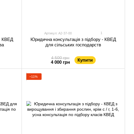
1
Артикул: А2-37-00
- КВЕД
Юридична консультація з підбору - КВЕД
ва
для сільських господарств
4 500 грн
Купити
4 000 грн
−11%