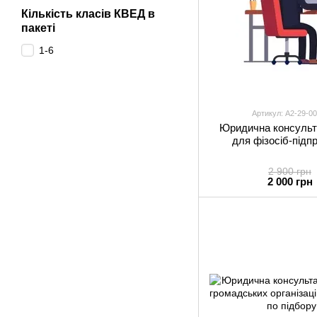
Кількість класів КВЕД в
пакеті
1-6
Артикул: А2-29-00
Юридична консульта
для фізосіб-підпр
2 900 грн
2 000 грн