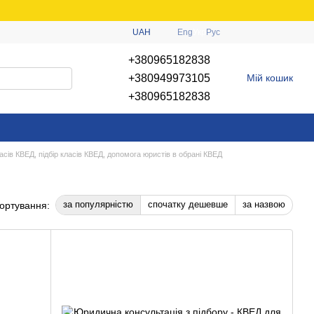
UAH
Eng
Укр
Рус
+380965182838
+380949973105
Мій кошик
+380965182838
асів КВЕД, підбір класів КВЕД, допомога юристів в обрані КВЕД
за популярністю
спочатку дешевше
за назвою
ортування: