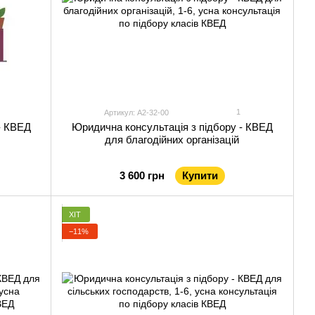
1
Артикул: А2-32-00
- КВЕД
Юридична консультація з підбору - КВЕД
для благодійних організацій
3 600 грн
Купити
ХІТ
−11%