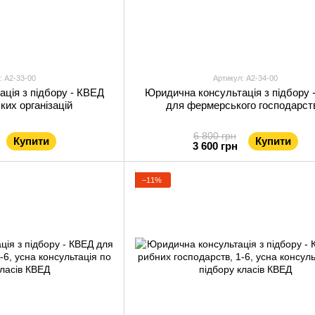
: А2-33-00
Артикул: А2-34-00
ція з підбору - КВЕД
Юридична консультація з підбору 
ких організацій
для фермерського господарст
6 800 грн
Купити
Купити
3 600 грн
−11%