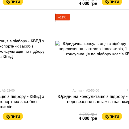
Купити
Купити
4 000 грн
−11%
1
: А2-52-00
Артикул: А2-53-00
ія з підбору - КВЕД з
Юридична консультація з підбору -
спортних засобів і
перевезення вантажів і пасажи
циклів
4 500 грн
Купити
Купити
4 000 грн