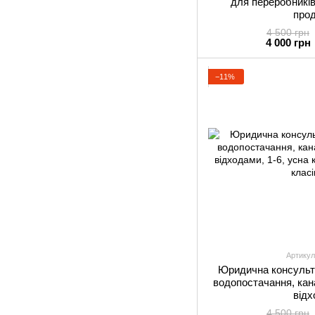
для переробників
про
4 500 грн
4 000 грн
−11%
Артикул
Юридична консульта
водопостачання, кан
від
4 500 грн