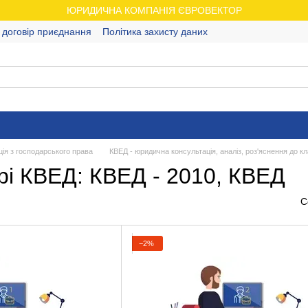
ЮРИДИЧНА КОМПАНІЯ ЄВРОВЕКТОР
 договір приєднання
Політика захисту даних
ія з господарського права
КВЕД - юридична консультація, аналіз, роз'яснення до кл
і КВЕД: КВЕД - 2010, КВЕД
С
−2%