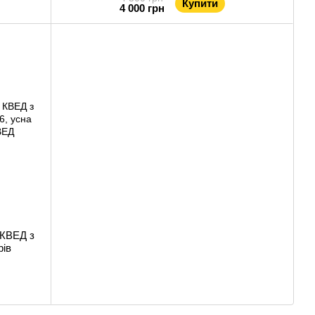
Купити
4 000 грн
 КВЕД з
рів