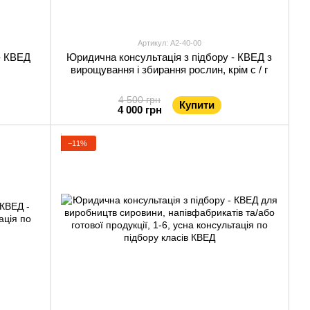
Артикул: А2-40-00
- КВЕД
Юридична консультація з підбору - КВЕД з
вирощування і збирання рослин, крім с / г
4 500 грн
Купити
4 000 грн
−11%