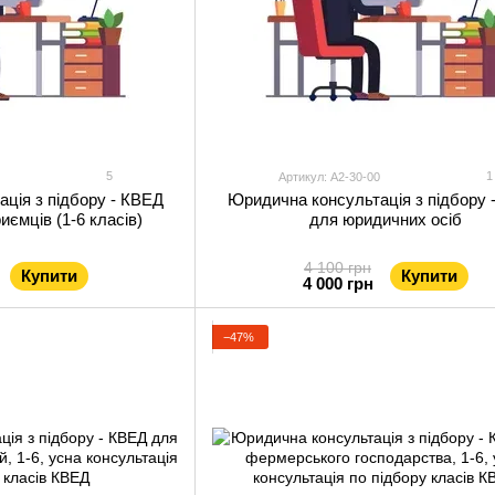
5
1
Артикул: А2-30-00
ція з підбору - КВЕД
Юридична консультація з підбору 
иємців (1-6 класів)
для юридичних осіб
4 100 грн
Купити
Купити
4 000 грн
−47%