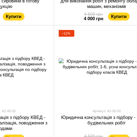
 сировини в готову
для виконання робіт з ремонту обла
дукцію
машин, механізмів
4 500 грн
Купити
Купити
4 000 грн
−11%
: А2-49-00
Артикул: А2-50-00
ція з підбору КВЕД -
Юридична консультація з підбору -
алізація, поводження з
будівельних робіт
ходами
4 500 грн