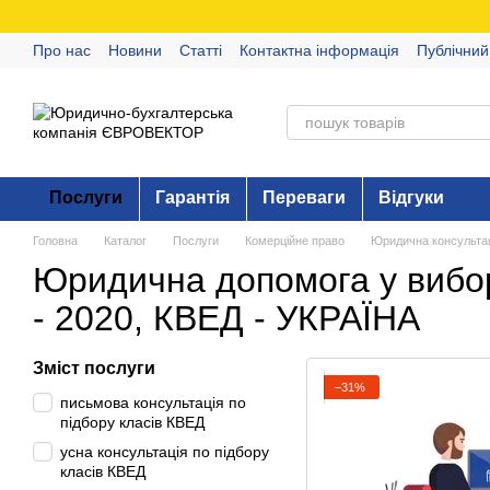
Перейти до основного контенту
Про нас
Новини
Статті
Контактна інформація
Публічний
Послуги
Гарантія
Переваги
Відгуки
Головна
Каталог
Послуги
Комерційне право
Юридична консультац
Юридична допомога у вибор
- 2020, КВЕД - УКРАЇНА
Зміст послуги
−31%
письмова консультація по
підбору класів КВЕД
усна консультація по підбору
класів КВЕД