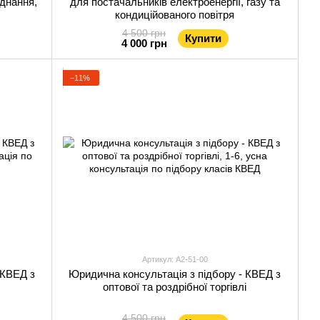
днання,
для постачальників електроенергії, газу та
кондиційованого повітря
4 500 грн
Купити
4 000 грн
−11%
Артикул: А2-51-00
 КВЕД з
Юридична консультація з підбору - КВЕД з
оптової та роздрібної торгівлі
4 500 грн