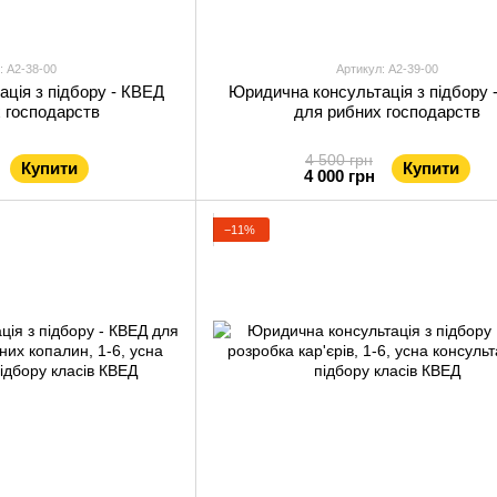
: А2-38-00
Артикул: А2-39-00
ція з підбору - КВЕД
Юридична консультація з підбору 
х господарств
для рибних господарств
4 500 грн
Купити
Купити
4 000 грн
−11%