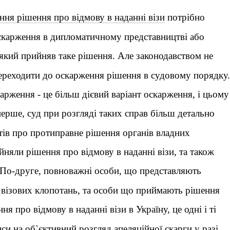
ння рішення про відмову в наданні візи
потрібно
скарження в дипломатичному представництві або
 який прийняв таке рішення. Але законодавством не
ереходити до оскарження рішення в судовому порядку.
арження - це більш дієвий варіант оскарження, і цьому
перше, суд при розгляді таких справ більш детально
тів про протиправне рішення органів владних
няли рішення про відмову в наданні візи, та також
. По-друге, повноважні особи, що представляють
 візових клопотань, та особи що приймають рішення
ня про відмову в наданні візи в Україну, це одні і ті
си на об`єктивний розгляд апеляційної скарги у разі