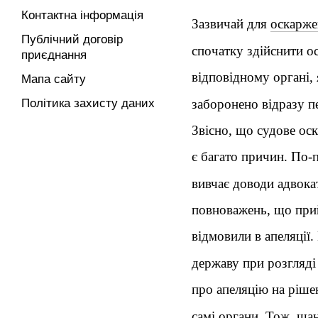
Контактна інформація
Зазвичай для
оскарже
Публічний договір
спочатку здійснити о
приєднання
відповідному органі,
Мапа сайту
заборонено відразу п
Політика захисту даних
Звісно, що судове оск
є багато причин. По-
вивчає доводи адвока
повноважень, що прий
відмовили в апеляції
державу при розгляді
про апеляцію на рішен
самі органи. Тож, шан