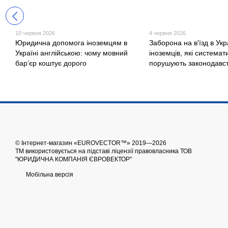
10 червня 2026
4 червня 2026
Юридична допомога іноземцям в
Заборона на в'їзд в Укр
Україні англійською: чому мовний
іноземців, які системат
бар’єр коштує дорого
порушують законодавс
© Інтернет-магазин «EUROVECTOR™» 2019—2026
ТМ використовується на підставі ліцензії правовласника ТОВ
"ЮРИДИЧНА КОМПАНІЯ ЄВРОВЕКТОР"
Мобільна версія