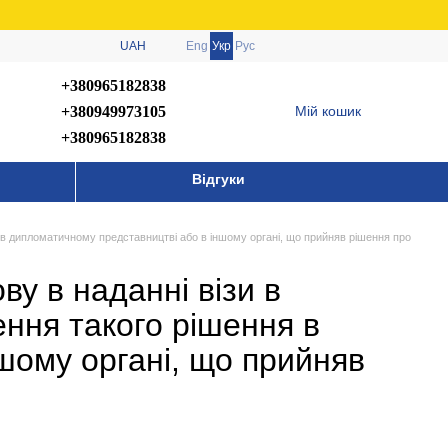
UAH
Eng
Укр
Рус
+380965182838
+380949973105
Мій кошик
+380965182838
Відгуки
 в дипломатичному представництві або в іншому органі, що прийняв рішення про
у в наданні візи в
ння такого рішення в
шому органі, що прийняв