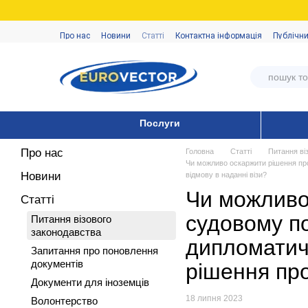
Перейти до основного контенту
Про нас
Новини
Статті
Контактна інформація
Публічни
Послуги
Про нас
Головна
Статті
Питання ві
Чи можливо оскаржити рішення про
Новини
відмову в наданні візи?
Чи можливо 
Статті
судовому по
Питання візового
законодавства
дипломатич
Запитання про поновлення
документів
рішення про
Документи для іноземців
18 липня 2023
Волонтерство