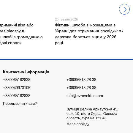
26 травня 2026
триманні візи або
Фіктивні шлюби з іноземцями в
рез підозру в
Україні для отримання посвідки: як
 шлюбі з громадянкою
держава бореться з цим у 2026
дові справи
році
Контактна інформація
+380965182838
+38096518-28-38
+380949973105
+38096518-28-38
+380965182838
info@evrovektor.com
Передзвонити вам?
Вулиця Велика Арнаутська 45,
офіс 10, місто Одеса, Одеська
область, Україна, 65048
Мапа проїзду