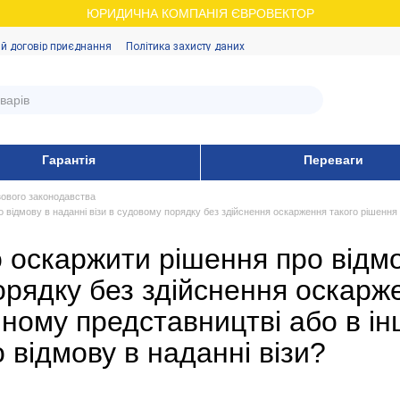
ЮРИДИЧНА КОМПАНІЯ ЄВРОВЕКТОР
й договір приєднання
Політика захисту даних
Гарантія
Переваги
зового законодавства
 відмову в наданні візи в судовому порядку без здійснення оскарження такого рішення
оскаржити рішення про відмов
рядку без здійснення оскарже
ному представництві або в ін
 відмову в наданні візи?