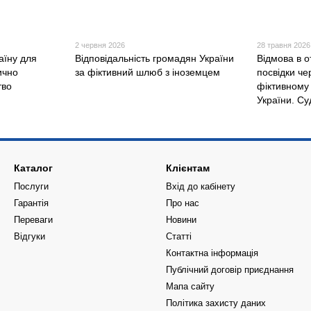
2 червня 2026
28 травня 2026
аїну для
Відповідальність громадян України
Відмова в о
ично
за фіктивний шлюб з іноземцем
посвідки че
тво
фіктивному
України. Су
Каталог
Клієнтам
Послуги
Вхід до кабінету
Гарантія
Про нас
Переваги
Новини
Відгуки
Статті
Контактна інформація
Публічний договір приєднання
Мапа сайту
Політика захисту даних