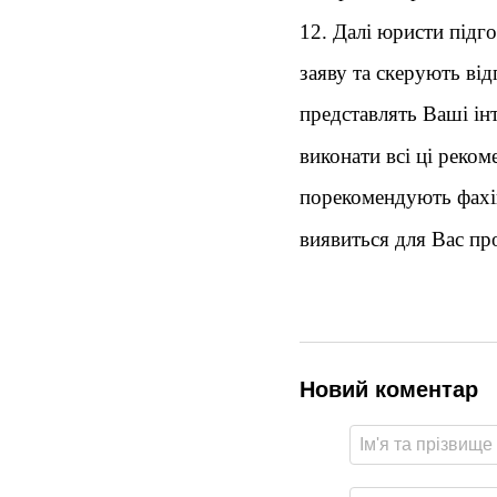
12. Далі юристи підг
заяву та скерують від
представлять Ваші ін
виконати всі ці реком
порекомендують фахів
виявиться для Вас пр
Новий коментар