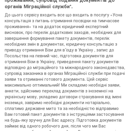
органів Міграційної служби*.
До цього сервісу входить все що входить в послугу «Усна
консультація з питань отримання посвідки на тимчасове
проживання» та на додаток юридичний експертний
висновок, про перелік додаткових заходів, необхідних для
завершення формування пакету документів, перелік
необхідних змін в документах, юридичну консультацію з
приводу отримання Візи для в’їзду в Україну , запис до
Посольства на певний час, підготовка документів для
отримання Візи в Україну, приведення пакету документів
відповідно до міграційного та міжнародного законодавства,
супровід заказника в органах Міграційної служби при подачі
заяви та отриманні готового документа. Цей сервіс
максимально оптимальний! Ми складемо необхідні заяви,
анкети, здійснимо переклад документів з іноземної на
українську мову, укладемо договори страхування від імені
іноземця, завіримо необхідні документи нотаріально,
сплатимо державне мито та за необхідністю відправимо
Вам готовий пакет документів з інструкціями застосування
на будь-яку зручну для Вас адресу. Підготовка документів
займає від одного робочого дня, після чого ми Вас