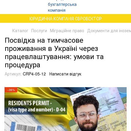
ЮРИДИЧНА КОМПАНІЯ ЄВРОВЕКТОР
Каталог
Послуги
Міграційне право
Документи для іноземц
Посвідка на тимчасове
проживання в Україні через
працевлаштування: умови та
процедура
Артикул:
CRP4-05-12
Написати відгук
−36%