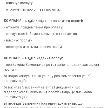
- оплачує послугу;
- отримує чек про оплату послуги.
КОМПАНІЯ - відділи надання послуг та якості:
- отримує повідомлення про оплату;
- зв'язується із Замовником і уточнює деталі;
- виконує послуги;
- перевіряє якість виконаних послуг.
КОМПАНІЯ - відділ надання послуг:
- повідомляє Замовника про готовність надати замовлені
послуги:
а) надає консультацію усно (у разі замовлення усної
консультації);
б) висилає Замовнику на e-mail документи, що
підтверджують виконання послуг (якщо це письмова
консультація);
в) передає Замовнику оригінали документів, що
підтверджують факт виконання послуг, зручним для клієнта