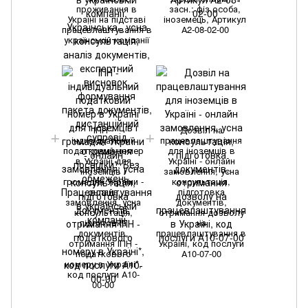
проживання в
засн.: фіз.особа,
Україні на підставі
іноземець, Артикул
працевлаштування в
А2-08-02-00
українській компанії
ІПН -
Дозвіл на
індивідуальний
працевлаштування
податковий номер
для іноземців в
в Україні для
Україні - онлайн
іноземців і
замовлення, усна
громадян України -
консультація,
онлайн
підготовка
замовлення, усна
документів,
консультація,
отримання дозволу
підготовка
на
документів,
працевлаштування в
отримання ІПН -
Україні, код послуги
податкового
А10-07-00
номеру в Україні*,
код послуги А10-
00-00