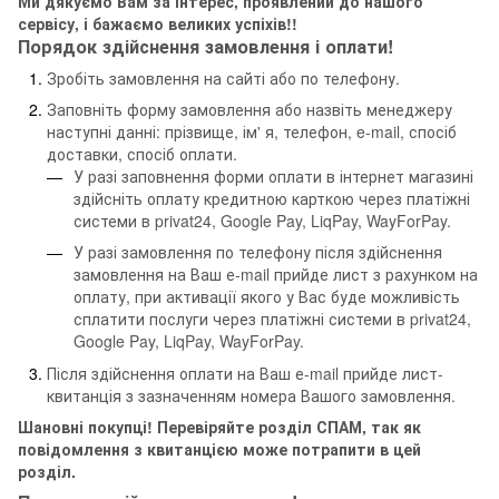
Ми дякуємо Вам за інтерес, проявлений до нашого
сервісу, і бажаємо великих успіхів!!
Порядок здійснення замовлення і оплати!
Зробіть замовлення на сайті або по телефону.
Заповніть форму замовлення або назвіть менеджеру
наступні данні: прізвище, ім' я, телефон, e-mail, спосіб
доставки, спосіб оплати.
У разі заповнення форми оплати в інтернет магазині
здійсніть оплату кредитною карткою через платіжні
системи в privat24, Google Pay, LiqPay, WayForPay.
У разі замовлення по телефону після здійснення
замовлення на Ваш е-mail прийде лист з рахунком на
оплату, при активації якого у Вас буде можливість
сплатити послуги через платіжні системи в privat24,
Google Pay, LiqPay, WayForPay.
Після здійснення оплати на Ваш е-mail прийде лист-
квитанція з зазначенням номера Вашого замовлення.
Шановні покупці! Перевіряйте розділ СПАМ, так як
повідомлення з квитанцією може потрапити в цей
розділ.