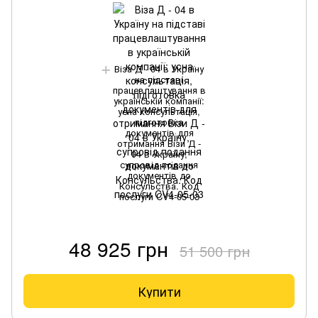
Віза Д - 04 в Україну
на підставі
працевлаштування в
українській компанії:
усна консультація,
підготовка
документів для
отримання Візи Д -
04 в Україну,
супровід подання
документів до
Консульства. Код
послуги CV4-05-03
48 925 грн
51 500 грн
Купити