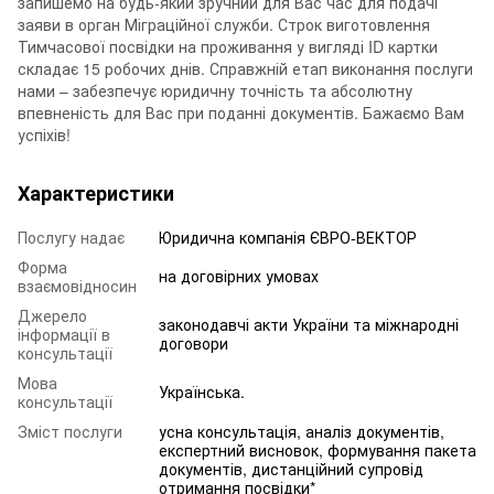
запишемо на будь-який зручний для Вас час для подачі
заяви в орган Міграційної служби. Строк виготовлення
Тимчасової посвідки на проживання у вигляді ID картки
складає 15 робочих днів. Справжній етап виконання послуги
нами – забезпечує юридичну точність та абсолютну
впевненість для Вас при поданні документів. Бажаємо Вам
успіхів!
Характеристики
Послугу надає
Юридична компанія ЄВРО-ВЕКТОР
Форма
на договірних умовах
взаємовідносин
Джерело
законодавчі акти України та міжнародні
інформації в
договори
консультації
Мова
Українська.
консультації
Зміст послуги
усна консультація, аналіз документів,
експертний висновок, формування пакета
документів, дистанційний супровід
отримання посвідки*