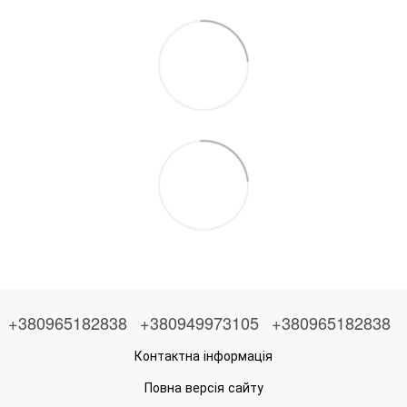
+380965182838
+380949973105
+380965182838
Контактна інформація
Повна версія сайту