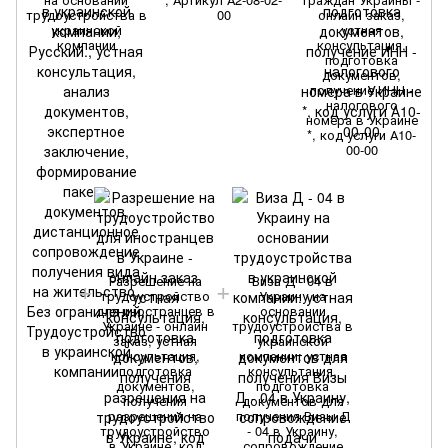
трудоустройства в
00
онлайн заказ,
украинской
устная
компании
консультация,
подготовка
документов,
получение ИНН -
налогового
номера в Украине
*, код услуги А10-
00-00
т
Разрешение на
Виза Д - 04 в
трудоустройство
Украину на
для иностранцев в
основании
Украине - онлайн
трудоустройства в
заказ, устная
украинской
консультация,
компании: устная
подготовка
консультация,
документов,
подготовка
получения
документов для
разрешения на
получения Визы Д
трудоустройство
- 04 в Украину,
в Украине, код
сопровождение