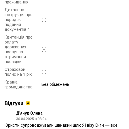
проживання
Детальна
інструкція про
порядок
(+)
подання
документів *
Квитанція про
оплату
державних
(+)
послуг за
отримання
посвідки
Страховой
(+)
полис на 1 рік
Країна
Без обмежень
громадянства
Відгуки
4
Д'ячук Олена
30.04.2025 в 08:24
Юристи супроводжували швидкий шлюб і візу D-14 — все