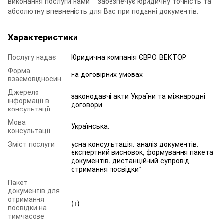
виконання послуги нами – забезпечує юридичну точність та
абсолютну впевненість для Вас при поданні документів.
Характеристики
Послугу надає
Юридична компанія ЄВРО-ВЕКТОР
Форма
на договірних умовах
взаємовідносин
Джерело
законодавчі акти України та міжнародні
інформації в
договори
консультації
Мова
Українська.
консультації
Зміст послуги
усна консультація, аналіз документів,
експертний висновок, формування пакета
документів, дистанційний супровід
отримання посвідки*
Пакет
документів для
отримання
(+)
посвідки на
тимчасове