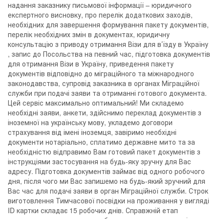
надання заказнику письмової інформації – юридичного
експертного висновку, про перелік додаткових заходів,
необхідних для завершення формування пакету документів,
перелік необхідних змін в документах, юридичну
консультацію з приводу отримання Візи для в’їзду в Україну
, запис до Посольства на певний час, підготовка документів
для отримання Візи в Україну, приведення пакету
документів відповідно до міграційного та міжнародного
законодавства, супровід заказника в органах Міграційної
служби при подачі заяви та отриманні готового документа.
Цей сервіс максимально оптимальний! Ми складемо
необхідні заяви, анкети, здійснимо переклад документів з
іноземної на українську мову, укладемо договори
страхування від імені іноземця, завіримо необхідні
документи нотаріально, сплатимо державне мито та за
необхідністю відправимо Вам готовий пакет документів з
інструкціями застосування на будь-яку зручну для Вас
адресу. Підготовка документів займає від одного робочого
дня, після чого ми Вас запишемо на будь-який зручний для
Вас час для подачі заяви в орган Міграційної служби. Строк
виготовлення Тимчасової посвідки на проживання у вигляді
ID картки складає 15 робочих днів. Справжній етап