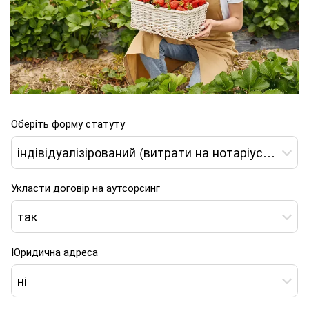
Оберіть форму статуту
індівідуалізірований (витрати на нотаріуса не включені)
Укласти договір на аутсорсинг
так
Юридична адреса
ні