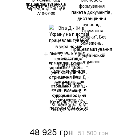
працевлаштування в
Україні, код послуги
А10-07-00
Віза Д - 04 в Україну
на підставі
працевлаштування в
українській компанії:
усна консультація,
підготовка
документів для
отримання Візи Д -
04 в Україну,
супровід подання
документів до
Консульства. Код
послуги CV4-05-03
48 925 грн
51 500 грн