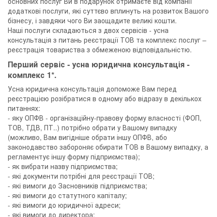
основних послуг Ви в подарунок отримаєте від компанії
додаткові послуги, які суттєво вплинуть на розвиток Вашого
бізнесу, і завдяки чого Ви заощадите великі кошти.
Наші послуги складаються з двох сервісів - усна
консультація з питань реєстрації ТОВ та комплекс послуг –
реєстрація товариства з обмеженою відповідальністю.
Перший сервіс - усна юридична консультація -
комплекс 1*.
Усна юридична консультація допоможе Вам перед
реєстрацією розібратися в одному або відразу в декількох
питаннях:
- яку ОПФВ - організаційну-правову форму власності (ФОП,
ТОВ, ТДВ, ПТ..) потрібно обрати у Вашому випадку
(можливо, Вам вигідніше обрати іншу ОПФВ, або
законодавство забороняє обирати ТОВ в Вашому випадку, а
регламентує іншу форму підприємства);
- як вибрати назву підприємства;
- які документи потрібні для реєстрації ТОВ;
- які вимоги до Засновників підприємства;
- які вимоги до статутного капіталу;
- які вимоги до юридичної адреси;
- які вимоги до директора;