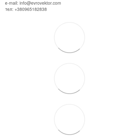
е-mail: info@evrovektor.com
тел: +380965182838