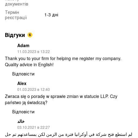
документів
Термін
1-3 дні
реєстрації
Відгуки
6
Adam
11.03.2023 в 13:22
Thank you to your firm for helping me register my company.
Quality advice in English!
Відповісти
Alex
01.03.2023 в 12:40
Zwraca się o poradę w sprawie zmian w statucie LLP. Czy
państwo ją świadczą?
Відповісти
خالد
03.10.2021 в 22:27
لم استطع فتح شركة في أوكرانيا فترة من الزمن لكن بمساعدتهم تم حل