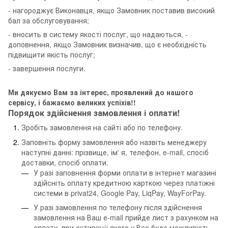
- нагороджує Виконавця, якщо Замовник поставив високий
бал за обслуговування;
- вносить в систему якості послуг, що надаються, -
доповнення, якщо Замовник визначив, що є необхідність
підвищити якість послуг;
- завершення послуги.
Ми дякуємо Вам за інтерес, проявлений до нашого
сервісу, і бажаємо великих успіхів!!
Порядок здійснення замовлення і оплати!
Зробіть замовлення на сайті або по телефону.
Заповніть форму замовлення або назвіть менеджеру
наступні данні: прізвище, ім' я, телефон, e-mail, спосіб
доставки, спосіб оплати.
У разі заповнення форми оплати в інтернет магазині
здійсніть оплату кредитною карткою через платіжні
системи в privat24, Google Pay, LiqPay, WayForPay.
У разі замовлення по телефону після здійснення
замовлення на Ваш е-mail прийде лист з рахунком на
оплату, при активації якого у Вас буде можливість