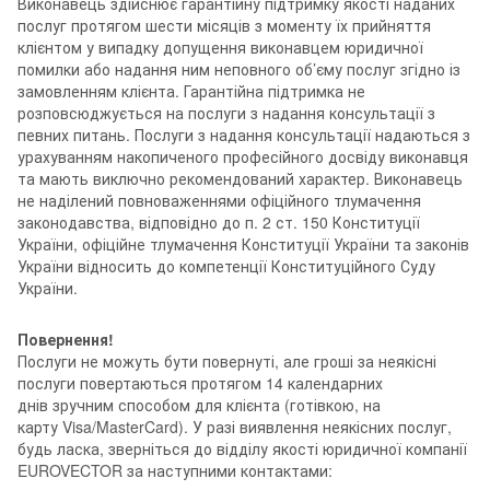
Виконавець здійснює гарантійну підтримку якості наданих
послуг протягом шести місяців з моменту їх прийняття
клієнтом у випадку допущення виконавцем юридичної
помилки або надання ним неповного об’єму послуг згідно із
замовленням клієнта. Гарантійна підтримка не
розповсюджується на послуги з надання консультації з
певних питань. Послуги з надання консультації надаються з
урахуванням накопиченого професійного досвіду виконавця
та мають виключно рекомендований характер. Виконавець
не наділений повноваженнями офіційного тлумачення
законодавства, відповідно до п. 2 ст. 150 Конституції
України, офіційне тлумачення Конституції України та законів
України відносить до компетенції Конституційного Суду
України.
Повернення!
Послуги не можуть бути повернуті, але гроші за неякісні
послуги повертаються протягом 14 календарних
днів зручним способом для клієнта (готівкою, на
карту Visa/MasterCard). У разі виявлення неякісних послуг,
будь ласка, зверніться до відділу якості юридичної компанії
EUROVECTOR за наступними контактами: