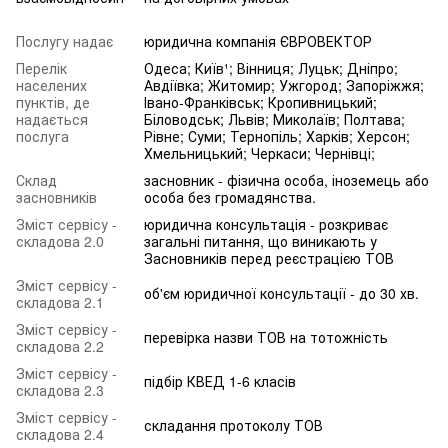
Послугу надає
юридична компанія ЄВРОВЕКТОР
Перелік
Одеса; Київ¹; Вінниця; Луцьк; Дніпро;
населених
Авдіївка; Житомир; Ужгород; Запоріжжя;
пунктів, де
Івано-Франківськ; Кропивницький;
надається
Біловодськ; Львів; Миколаїв; Полтава;
послуга
Рівне; Суми; Тернопіль; Харків; Херсон;
Хмельницький; Черкаси; Чернівці;
Склад
засновник - фізична особа, іноземець або
засновників
особа без громадянства.
Зміст сервісу -
юридична консультація - розкриває
складова 2.0
загальні питання, що виникають у
Засновників перед реєстрацією ТОВ
Зміст сервісу -
об'єм юридичної консультації - до 30 хв.
складова 2.1
Зміст сервісу -
перевірка назви ТОВ на тотожність
складова 2.2
Зміст сервісу -
підбір КВЕД 1-6 класів
складова 2.3
Зміст сервісу -
складання протоколу ТОВ
складова 2.4