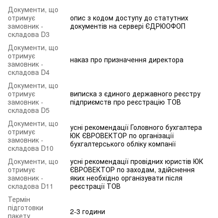
Документи, що
отримує
опис з кодом доступу до статутних
замовник -
документів на сервері ЄДРЮОФОП
складова D3
Документи, що
отримує
наказ про призначення директора
замовник -
складова D4
Документи, що
отримує
виписка з єдиного державного реєстру
замовник -
підприємств про реєстрацію ТОВ
складова D5
Документи, що
усні рекомендації Головного бухгалтера
отримує
ЮК ЄВРОВЕКТОР по організації
замовник -
бухгалтерського обліку компанії
складова D10
Документи, що
усні рекомендації провідних юристів ЮК
отримує
ЄВРОВЕКТОР по заходам, здійснення
замовник -
яких необхідно організувати після
складова D11
реєстрації ТОВ
Термін
підготовки
2-3 години
пакету