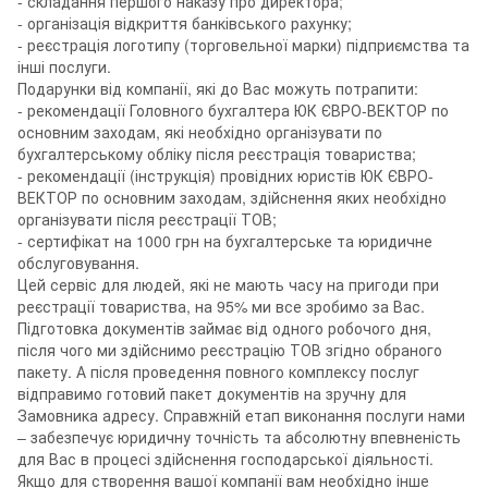
- складання першого наказу про директора;
- організація відкриття банківського рахунку;
- реєстрація логотипу (торговельної марки) підприємства та
інші послуги.
Подарунки від компанії, які до Вас можуть потрапити:
- рекомендації Головного бухгалтера ЮК ЄВРО-ВЕКТОР по
основним заходам, які необхідно організувати по
бухгалтерському обліку після реєстрація товариства;
- рекомендації (інструкція) провідних юристів ЮК ЄВРО-
ВЕКТОР по основним заходам, здійснення яких необхідно
організувати після реєстрації ТОВ;
- сертифікат на 1000 грн на бухгалтерське та юридичне
обслуговування.
Цей сервіс для людей, які не мають часу на пригоди при
реєстрації товариства, на 95% ми все зробимо за Вас.
Підготовка документів займає від одного робочого дня,
після чого ми здійснимо реєстрацію ТОВ згідно обраного
пакету. А після проведення повного комплексу послуг
відправимо готовий пакет документів на зручну для
Замовника адресу. Справжній етап виконання послуги нами
– забезпечує юридичну точність та абсолютну впевненість
для Вас в процесі здійснення господарської діяльності.
Якщо для створення вашої компанії вам необхідно інше