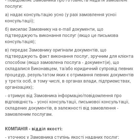
послуги:
а) надає консультацію усно (у разі замовлення усної
консультації);
б) висилає Замовнику на e-mail документи, що
підтверджують виконання послуг (якщо це письмова
консультація);
в) передає Замовнику оригінали документів, що
підтверджують факт виконання послуг, зручним для клієнта
способом (якщо замовлена послуга - документ(и), що
складалися Виконавцем, та/або юридичний супровід певних
процедур, результатом яких є отримання певних документів
у третіх осіб, в тому числі, в органах влади, підприємствах,
організаціях);
- отримує від Замовника інформацію/повідомлення про
відповідність - усної консультації, письмової консультації,
складених документів, в залежності від замовлення -
замовленим послугам.
КОМПАНІЯ - відділ якості:
- уточнює у Замовника ступінь якості наданих послуг;