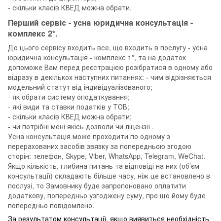
- скільки класів КВЕД можна обрати.
Перший сервіс - усна юридична консультація -
комплекс 2*.
До цього сервісу входить все, що входить в послугу - усна
юридична консультація - комплекс 1*, та на додаток
допоможе Вам перед реєстрацією розібратися в одному або
відразу в декількох наступних питаннях: - чим відрізняється
модельний статут від індивідуалізованого;
- як обрати систему оподаткування;
- які види та ставки податків у ТОВ;
- скільки класів КВЕД можна обрати;
- чи потрібні мені якісь дозволи чи ліцензії .
Усна консультація може проходити по одному з
перерахованих засобів звязку за попередньою згодою
сторін: телефон, Skype, Viber, WhatsApp, Telegram, WeChat.
Якщо кількість, глибина питань та відповіді на них (об’єм
консультації) складають більше часу, ніж це встановлено в
послузі, то Замовнику буде запропоновано оплатити
додаткову, попередньо узгоджену суму, про що йому буде
попередньо повідомлено.
За результатом консультації, якщо виявиться необхідність