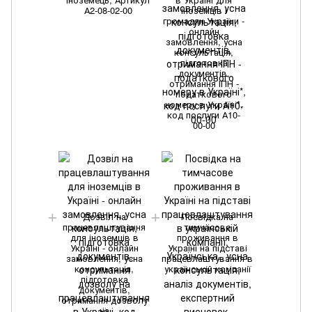
А2-08-02-00
іноземців і
громадян України -
онлайн
замовлення, усна
консультація,
підготовка
документів,
отримання ІПН -
податкового
номеру в Україні*,
код послуги А10-
00-00
Дозвіл на
Посвідка на
працевлаштування
тимчасове
для іноземців в
проживання в
Україні - онлайн
Україні на підставі
замовлення, усна
працевлаштування в
консультація,
українській компанії
підготовка
документів,
отримання дозволу
на