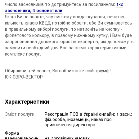
число засновників то дотримуйтесь за посиланням:
1-2
засновники,
4 основатели
.
Якщо Ви не знаєте, яку систему оподаткування, печатку,
кількість класів КВЕД потрібно обрати, або Ви сумніваєтесь
в правильному виборі послуги, то натисніть на кнопку -
фіолетового кольору, в правому нижньому кутку, і Вам буде
запропонована допомога юристів-експертів, які допоможуть
замовити необхідний для Вас за всіма характеристиками
комплекс послуг.
Обираючи цей сервіс, Ви наближаєте свій тріумф!
ЮК ЄВРО-ВЕКТОР
Характеристики
Зміст послуги
Реєстрація ТОВ в Україні онлайн: 1 засн.:
фіз.особа, іноземець, наказ про
призначення директора
Форма
взаємовідносин
на договірних умовах