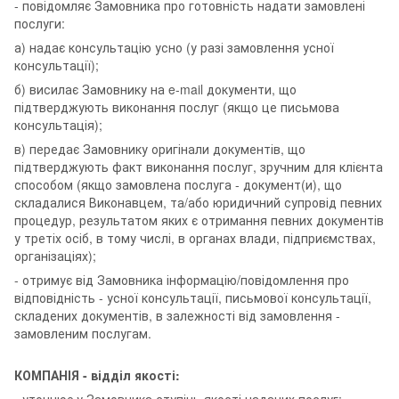
- повідомляє Замовника про готовність надати замовлені
послуги:
а) надає консультацію усно (у разі замовлення усної
консультації);
б) висилає Замовнику на e-mail документи, що
підтверджують виконання послуг (якщо це письмова
консультація);
в) передає Замовнику оригінали документів, що
підтверджують факт виконання послуг, зручним для клієнта
способом (якщо замовлена послуга - документ(и), що
складалися Виконавцем, та/або юридичний супровід певних
процедур, результатом яких є отримання певних документів
у третіх осіб, в тому числі, в органах влади, підприємствах,
організаціях);
- отримує від Замовника інформацію/повідомлення про
відповідність - усної консультації, письмової консультації,
складених документів, в залежності від замовлення -
замовленим послугам.
КОМПАНІЯ - відділ якості:
- уточнює у Замовника ступінь якості наданих послуг;