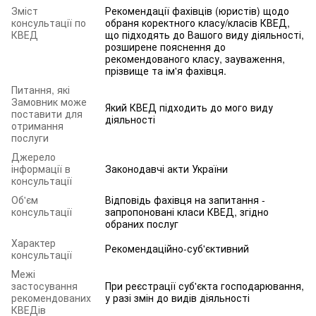
Зміст
Рекомендації фахівців (юристів) щодо
консультації по
обраня коректного класу/класів КВЕД,
КВЕД
що підходять до Вашого виду діяльності,
розширене пояснення до
рекомендованого класу, зауваження,
прізвище та ім'я фахівця.
Питання, які
Замовник може
Який КВЕД підходить до мого виду
поставити для
діяльності
отримання
послуги
Джерело
інформації в
Законодавчі акти України
консультації
Об'єм
Відповідь фахівця на запитання -
консультації
запропоновані класи КВЕД, згідно
обраних послуг
Характер
Рекомендаційно-суб'єктивний
консультації
Межі
застосування
При реєстрації суб'єкта господарювання,
рекомендованих
у разі змін до видів діяльності
КВЕДів