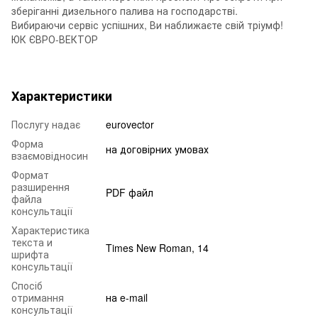
зберіганні дизельного палива на господарстві.
Вибираючи сервіс успішних, Ви наближаєте свій тріумф!
ЮК ЄВРО-ВЕКТОР
Характеристики
Послугу надає
eurovector
Форма
на договірних умовах
взаємовідносин
Формат
разширення
PDF файл
файла
консультації
Характеристика
текста и
Times New Roman, 14
шрифта
консультації
Спосіб
отримання
на e-mail
консультації