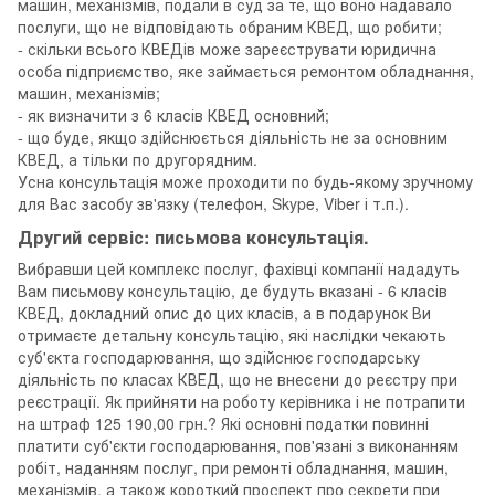
машин, механізмів, подали в суд за те, що воно надавало
послуги, що не відповідають обраним КВЕД, що робити;
- скільки всього КВЕДів може зареєструвати юридична
особа підприємство, яке займається ремонтом обладнання,
машин, механізмів;
- як визначити з 6 класів КВЕД основний;
- що буде, якщо здійснюється діяльність не за основним
КВЕД, а тільки по другорядним.
Усна консультація може проходити по будь-якому зручному
для Вас засобу зв'язку (телефон, Skype, Viber і т.п.).
Другий сервіс: письмова консультація.
Вибравши цей комплекс послуг, фахівці компанії нададуть
Вам письмову консультацію, де будуть вказані - 6 класів
КВЕД, докладний опис до цих класів, а в подарунок Ви
отримаєте детальну консультацію, які наслідки чекають
суб'єкта господарювання, що здійснює господарську
діяльність по класах КВЕД, що не внесени до реєстру при
реєстрації. Як прийняти на роботу керівника і не потрапити
на штраф 125 190,00 грн.? Які основні податки повинні
платити суб'єкти господарювання, пов'язані з виконанням
робіт, наданням послуг, при ремонті обладнання, машин,
механізмів, а також короткий проспект про секрети при