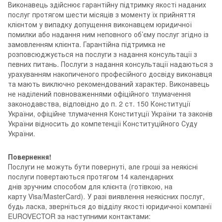
Виконавець здійснює гарантійну підтримку якості наданих
послуг протягом шести місяців з моменту їх прийняття
клієнтом у випадку допущення виконавцем юридичної
помилки або надання ним неповного об’єму послуг згідно із
замовленням клієнта. Гарантійна підтримка не
розповсюджується на послуги з надання консультації з
певних питань. Послуги з надання консультації надаються з
урахуванням накопиченого професійного досвіду виконавця
та мають виключно рекомендований характер. Виконавець
не наділений повноваженнями офіційного тлумачення
законодавства, відповідно до п. 2 ст. 150 Конституції
України, офіційне тлумачення Конституції України та законів
України відносить до компетенції Конституційного Суду
України.
Повернення!
Послуги не можуть бути повернуті, але гроші за неякісні
послуги повертаються протягом 14 календарних
днів зручним способом для клієнта (готівкою, на
карту Visa/MasterCard). У разі виявлення неякісних послуг,
будь ласка, зверніться до відділу якості юридичної компанії
EUROVECTOR за наступними контактами: