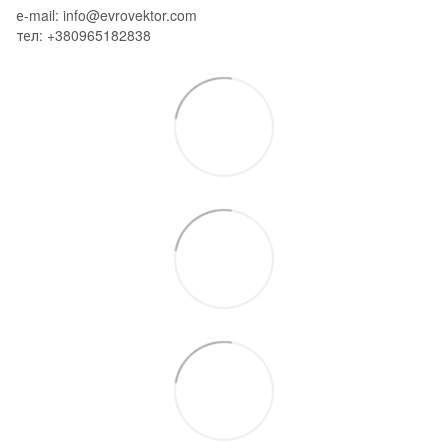
е-mail: info@evrovektor.com
тел: +380965182838