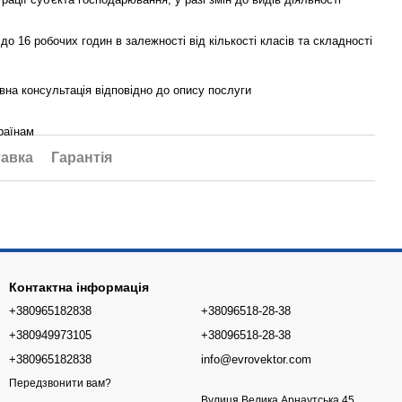
 до 16 робочих годин в залежності від кількості класів та складності
на консультація відповідно до опису послуги
раїнам
авка
Гарантія
Контактна інформація
+380965182838
+38096518-28-38
+380949973105
+38096518-28-38
+380965182838
info@evrovektor.com
Передзвонити вам?
Вулиця Велика Арнаутська 45,