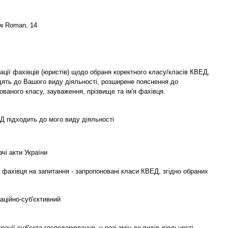
w Roman, 14
ції фахівців (юристів) щодо обраня коректного класу/класів КВЕД,
дять до Вашого виду діяльності, розширене пояснення до
ваного класу, зауваження, прізвище та ім'я фахівця.
Д підходить до мого виду діяльності
чі акти України
 фахівця на запитання - запропоновані класи КВЕД, згідно обраних
аційно-суб'єктивний
рації суб'єкта господарювання, у разі змін до видів діяльності