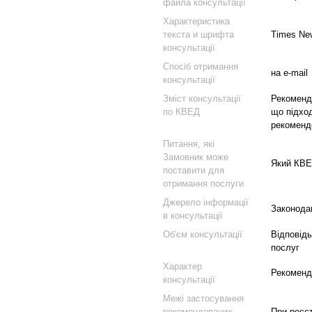
файла консультації
Характеристика
текста и шрифта
Times Ne
консультації
Спосіб отримання
на e-mail
консультації
Зміст консультації
Рекоменда
по КВЕД
що підхо
рекомендо
Питання, які
Замовник може
Який КВЕ
поставити для
отримання послуги
Джерело інформації
Законодав
в консультації
Об'єм консультації
Відповідь
послуг
Характер
Рекоменд
консультації
Межі застосування
рекомендованих
При реєст