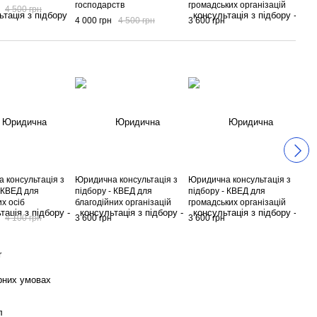
господарств
громадських організацій
сфе
4 500 грн
доп
4 000 грн
4 500 грн
3 600 грн
4 0
обс
 консультація з
Юридична консультація з
Юридична консультація з
Юри
- КВЕД для
підбору - КВЕД для
підбору - КВЕД для
під
х осіб
благодійних організацій
громадських організацій
фер
гос
4 100 грн
3 600 грн
3 600 грн
3 6
r
рних умовах
л