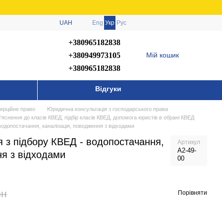
UAH
Eng
Укр
Рус
+380965182838
+380949973105
Мій кошик
+380965182838
Відгуки
ерційне право
Юридична консультація з господарського права
з'яснення до класів КВЕД, підбір класів КВЕД, допомога юристів в обрані КВЕД
водопостачання, каналізація, поводження з відходами
 з підбору КВЕД - водопостачання,
Артикул
А2-49-
ня з відходами
00
рн
Порівняти