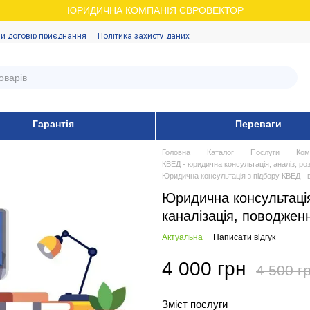
ЮРИДИЧНА КОМПАНІЯ ЄВРОВЕКТОР
й договір приєднання
Політика захисту даних
Гарантія
Переваги
Головна
Каталог
Послуги
Ком
КВЕД - юридична консультація, аналіз, ро
Юридична консультація з підбору КВЕД - 
Юридична консультація
каналізація, поводжен
Актуальна
Написати відгук
4 000 грн
4 500 г
Зміст послуги