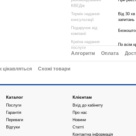
КВЕДів
Термін надання
Від 30 хв
консультації
запитань
Подарунок від
Безкоштов
компанії
Країна надання
По всім к
послуги
Алгоритм
Оплата
Дост
ж цікавляться
Схожі товари
Каталог
Клієнтам
Послуги
Вхід до кабінету
Гарантія
Про нас
Переваги
Новини
Відгуки
Статті
Контактна інформація