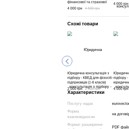
фінансової та страхової
4 000 грн
діяльністі
4 000 грн
4 500 грн
Схожі товари
Юридична консультація з
Юридична
підбору - КВЕД для фізосіб-
підбору 
підприємців (1-6 класів)
юридични
2 000 грн
2 900 грн
4 000 грн
Характеристики
Послугу надає
eurovecto
Форма
на догові
взаємовідносин
Формат разширення
PDF фай