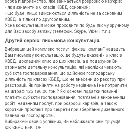
особа підприємство, яке займається розробкою кар'єрів;
- як визначити з 6 класів КВЕД основний;
- що буде, якщо здійснюється діяльність не за основним
КВЕД, а тільки по другорядним.
Усна консультація може проходити по будь-якому зручному
для Вас засобу зв'язку (телефон, Skype, Viber і т.п.).
Другий сервіс: письмова консультація.
Вибравши цей комплекс послуг, фахівці компанії нададуть
Вам письмову консультацію, де будуть вказані - 6 класів
КВЕД, докладний опис до цих класів, а в подарунок Ви
отримаєте детальну консультацію, які наслідки чекають
суб'єкта господарювання, що здійснює господарську
діяльність по класах КВЕД, що не внесени до реєстру при
реєстрації. Як прийняти на роботу керівника і не потрапити
на штраф 125 190,00 грн.? Які основні податки повинні
платити суб'єкти господарювання, пов'язані з виконанням
робіт, наданням послуг, при розробці кар'єрів, а також
короткий проспект про секрети при зберіганні дизельного
палива на господарстві.
Вибираючи сервіс успішних, Ви наближаєте свій тріумф!
ЮК ЄВРО-ВЕКТОР