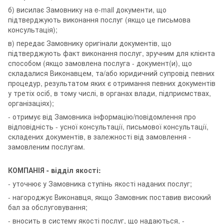
б) висилає Замовнику на e-mail документи, що
підтверджують виконання послуг (якщо це письмова
консультація);
в) передає Замовнику оригінали документів, що
підтверджують факт виконання послуг, зручним для клієнта
способом (якщо замовлена послуга - документ(и), що
складалися Виконавцем, та/або юридичний супровід певних
процедур, результатом яких є отримання певних документів
у третіх осіб, в тому числі, в органах влади, підприємствах,
організаціях);
- отримує від Замовника інформацію/повідомлення про
відповідність - усної консультації, письмової консультації,
складених документів, в залежності від замовлення -
замовленим послугам.
КОМПАНІЯ - відділ якості:
- уточнює у Замовника ступінь якості наданих послуг;
- нагороджує Виконавця, якщо Замовник поставив високий
бал за обслуговування;
- вносить в систему якості послуг, що надаються, -