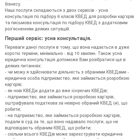
бізнесу.
Наші послуги складаються з двох сервісів - усна
консультація по підбору 6 класів КВЕД для розробки кар'єрів
та письмова консультація по підбору КВЕД з додатковим
роз'ясненням деяких ситуацій.
Перший сервіс: усна консультація.
Переваги даної послуги в тому, що вона надається в дуже
короткі терміни, мінімально - від 10 хвилин. Також усна
юридична консультація допоможе Вам розібратися ще в
деяких питаннях:
- чи можу я здійснювати діяльність з обраними КВЕДами -
юридична особа підприємство, яке займається розробкою
кар'єрів;
- як нові КВЕДи додати до вже існуючих КВЕДів;
- підприємство, яке займається розробкою кар'єрів,
оштрафувала податкова за невірно обраний КВЕД (и), що
робити;
- на підприємство, яке займається розробкою кар'єрів,
подали в суд за те, що воно надавало послуги, що не
відповідають обраним КВЕД, що робити;
- скільки всього КВЕДів може зареєструвати юридична