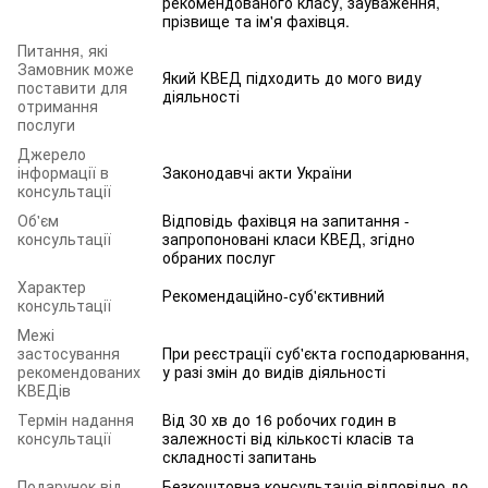
рекомендованого класу, зауваження,
прізвище та ім'я фахівця.
Питання, які
Замовник може
Який КВЕД підходить до мого виду
поставити для
діяльності
отримання
послуги
Джерело
інформації в
Законодавчі акти України
консультації
Об'єм
Відповідь фахівця на запитання -
консультації
запропоновані класи КВЕД, згідно
обраних послуг
Характер
Рекомендаційно-суб'єктивний
консультації
Межі
застосування
При реєстрації суб'єкта господарювання,
рекомендованих
у разі змін до видів діяльності
КВЕДів
Термін надання
Від 30 хв до 16 робочих годин в
консультації
залежності від кількості класів та
складності запитань
Подарунок від
Безкоштовна консультація відповідно до