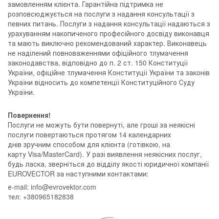
замовленням клієнта. Гарантійна підтримка не
розповсюджується на послуги з надання консультації з
певних питань. Послуги з надання консультації надаються з
урахуванням накопиченого професійного досвіду виконавця
та мають виключно рекомендований характер. Виконавець
не наділений повноваженнями офіційного тлумачення
законодавства, відповідно до п. 2 ст. 150 Конституції
України, офіційне тлумачення Конституції України та законів
України відносить до компетенції Конституційного Суду
України.
Повернення!
Послуги не можуть бути повернуті, але гроші за неякісні
послуги повертаються протягом 14 календарних
днів зручним способом для клієнта (готівкою, на
карту Visa/MasterCard). У разі виявлення неякісних послуг,
будь ласка, зверніться до відділу якості юридичної компанії
EUROVECTOR за наступними контактами:
е-mail: info@evrovektor.com
тел: +380965182838