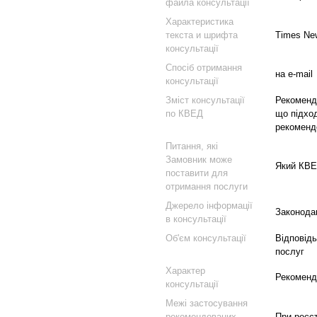
файла консультації
Характеристика
текста и шрифта
Times Ne
консультації
Спосіб отримання
на e-mail
консультації
Зміст консультації
Рекоменда
по КВЕД
що підхо
рекомендо
Питання, які
Замовник може
Який КВЕ
поставити для
отримання послуги
Джерело інформації
Законодав
в консультації
Об'єм консультації
Відповідь
послуг
Характер
Рекоменд
консультації
Межі застосування
рекомендованих
При реєст