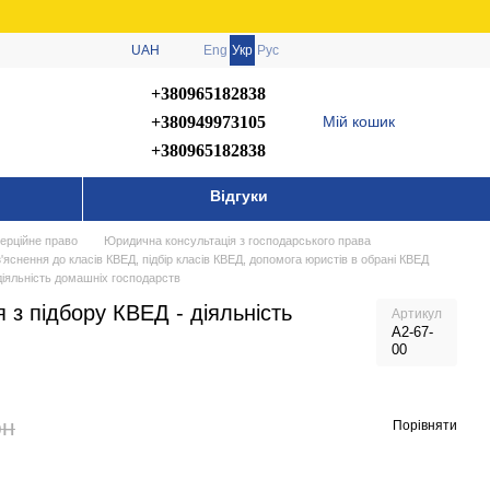
UAH
Eng
Укр
Рус
+380965182838
+380949973105
Мій кошик
+380965182838
Відгуки
ерційне право
Юридична консультація з господарського права
з'яснення до класів КВЕД, підбір класів КВЕД, допомога юристів в обрані КВЕД
діяльність домашніх господарств
 з підбору КВЕД - діяльність
Артикул
А2-67-
00
рн
Порівняти