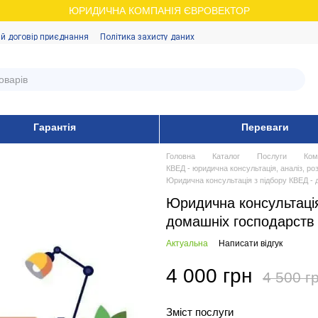
ЮРИДИЧНА КОМПАНІЯ ЄВРОВЕКТОР
й договір приєднання
Політика захисту даних
Гарантія
Переваги
Головна
Каталог
Послуги
Ком
КВЕД - юридична консультація, аналіз, ро
Юридична консультація з підбору КВЕД - 
Юридична консультація
домашніх господарств
Актуальна
Написати відгук
4 000 грн
4 500 г
Зміст послуги