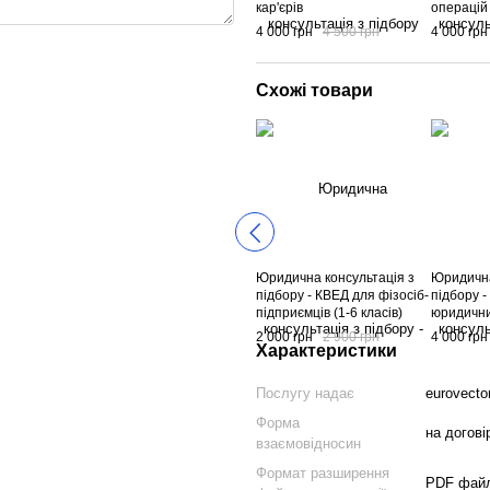
кар'єрів
операцій
майном
4 000 грн
4 500 грн
4 000 грн
Схожі товари
Юридична консультація з
Юридична
підбору - КВЕД для фізосіб-
підбору 
підприємців (1-6 класів)
юридични
2 000 грн
2 900 грн
4 000 грн
Характеристики
Послугу надає
eurovecto
Форма
на догові
взаємовідносин
Формат разширення
PDF фай