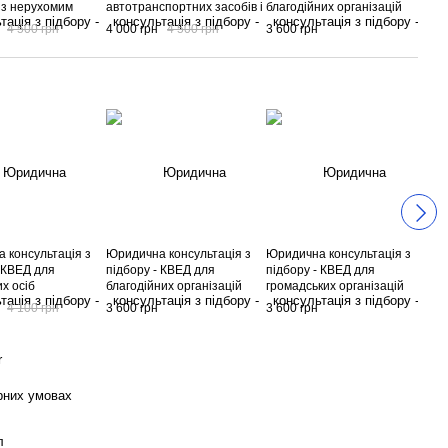
 з нерухомим
автотранспортних засобів і
благодійних організацій
упр
мотоциклів
обо
4 500 грн
4 000 грн
4 500 грн
3 600 грн
4 0
стр
 консультація з
Юридична консультація з
Юридична консультація з
Юри
- КВЕД для
підбору - КВЕД для
підбору - КВЕД для
під
х осіб
благодійних організацій
громадських організацій
фер
гос
4 100 грн
3 600 грн
3 600 грн
3 6
r
рних умовах
л