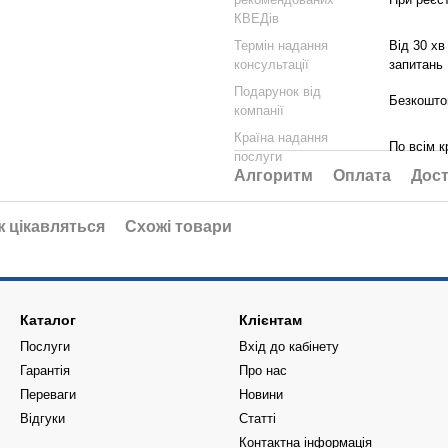
КВЕДів
Термін надання
Від 30 хв
консультації
запитань
Подарунок від
Безкоштов
компанії
Країна надання
По всім к
послуги
Алгоритм
Оплата
Дост
ж цікавляться
Схожі товари
Каталог
Клієнтам
Послуги
Вхід до кабінету
Гарантія
Про нас
Переваги
Новини
Відгуки
Статті
Контактна інформація