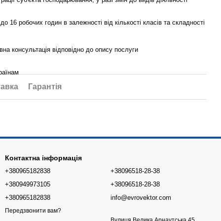
 до 16 робочих годин в залежності від кількості класів та складності
на консультація відповідно до опису послуги
раїнам
авка
Гарантія
Контактна інформація
+380965182838
+38096518-28-38
+380949973105
+38096518-28-38
+380965182838
info@evrovektor.com
Передзвонити вам?
Вулиця Велика Арнаутська 45,