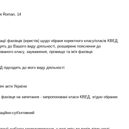
w Roman, 14
ції фахівців (юристів) щодо обраня коректного класу/класів КВЕД,
дять до Вашого виду діяльності, розширене пояснення до
ваного класу, зауваження, прізвище та ім'я фахівця.
Д підходить до мого виду діяльності
чі акти України
 фахівця на запитання - запропоновані класи КВЕД, згідно обраних
аційно-суб'єктивний
рації суб'єкта господарювання, у разі змін до видів діяльності