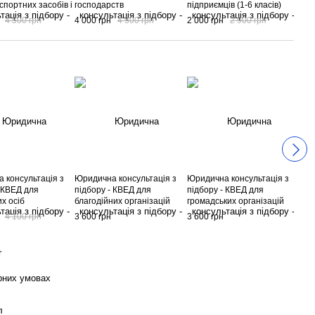
спортних засобів і
господарств
підприємців (1-6 класів)
буд
ів
4 500 грн
4 000 грн
4 500 грн
2 000 грн
2 900 грн
4 0
 консультація з
Юридична консультація з
Юридична консультація з
Юри
- КВЕД для
підбору - КВЕД для
підбору - КВЕД для
під
х осіб
благодійних організацій
громадських організацій
фер
гос
4 100 грн
3 600 грн
3 600 грн
3 6
r
рних умовах
л