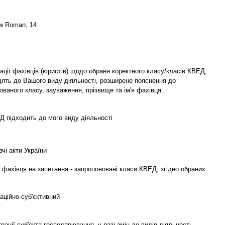
w Roman, 14
ції фахівців (юристів) щодо обраня коректного класу/класів КВЕД,
дять до Вашого виду діяльності, розширене пояснення до
ваного класу, зауваження, прізвище та ім'я фахівця.
Д підходить до мого виду діяльності
чі акти України
 фахівця на запитання - запропоновані класи КВЕД, згідно обраних
аційно-суб'єктивний
рації суб'єкта господарювання, у разі змін до видів діяльності