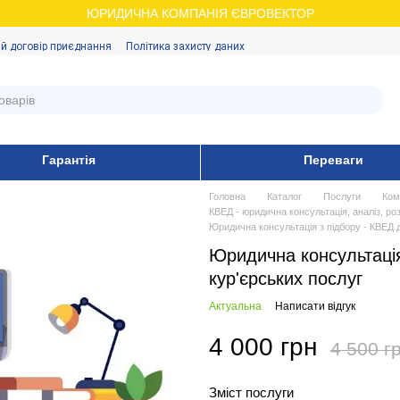
ЮРИДИЧНА КОМПАНІЯ ЄВРОВЕКТОР
й договір приєднання
Політика захисту даних
Гарантія
Переваги
Головна
Каталог
Послуги
Ком
КВЕД - юридична консультація, аналіз, ро
Юридична консультація з підбору - КВЕД 
Юридична консультаці
кур'єрських послуг
Актуальна
Написати відгук
4 000 грн
4 500 г
Зміст послуги