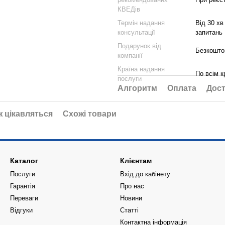
КВЕДів
Термін надання
Від 30 хв
консультації
запитань
Подарунок від
Безкоштов
компанії
Країна надання
По всім к
послуги
Алгоритм
Оплата
Дост
ж цікавляться
Схожі товари
Каталог
Клієнтам
Послуги
Вхід до кабінету
Гарантія
Про нас
Переваги
Новини
Відгуки
Статті
Контактна інформація