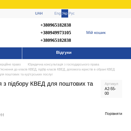
UAH
Eng
Укр
Рус
+380965182838
+380949973105
Мій кошик
+380965182838
Відгуки
ерційне право
Юридична консультація з господарського права
з'яснення до класів КВЕД, підбір класів КВЕД, допомога юристів в обрані КВЕД
для поштових та кур'єрських послуг
я з підбору КВЕД для поштових та
Артикул
А2-55-
00
рн
Порівняти