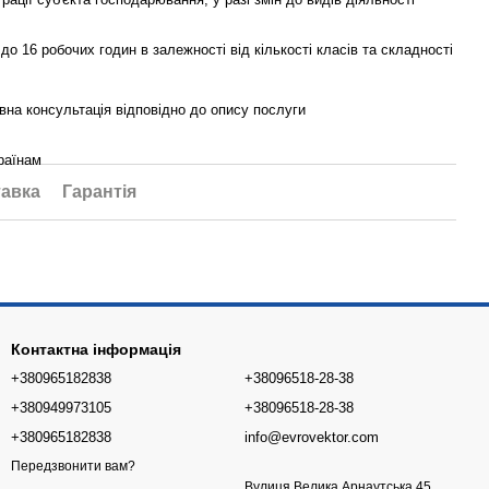
 до 16 робочих годин в залежності від кількості класів та складності
на консультація відповідно до опису послуги
раїнам
авка
Гарантія
Контактна інформація
+380965182838
+38096518-28-38
+380949973105
+38096518-28-38
+380965182838
info@evrovektor.com
Передзвонити вам?
Вулиця Велика Арнаутська 45,