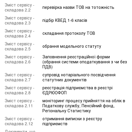
Зміст сервісу -
перевірка назви ТОВ на тотожність
складова 2.2
Зміст сервісу -
підбір КВЕД 1-6 класів
складова 2.3
Зміст сервісу -
складання протоколу ТОВ
складова 2.4
Зміст сервісу -
обрання модельного статуту
складова 2.5
Зміст сервісу -
Заповнення реєстраційної форми
складова 2.6
(обрання системи оподаткування з чи без
ПДВ)
Зміст сервісу -
супровід нотаріального посвідчення
складова 2.7
статутних документів
Зміст сервісу -
реєстрація підприємства в реєстрі
складова 2.8
ЄДРЮОФОП
Зміст сервісу -
моніторинг процесу прийняття на облік в
складова 2.11
Податкову службу, Пенсійний фонд,
Регіональну Статистику
Зміст сервісу -
отримання виписки з реєстру
складова 2.12
підприємств
Документи, що