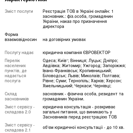
Зміст послуги
Реєстрація ТОВ в Україні онлайн: 1
засновник.: фіз.особа, громадянин
України, наказ про призначення
директора
Форма
взаємовідносин
на договірних умовах
Послугу надає
юридична компанія ЄВРОВЕКТОР
Перелік
Одеса; Київ¹; Вінниця; Луцьк; Дніпро;
населених
Авдіївка; Житомир; Ужгород; Запоріжжя;
пунктів, де
Івано-Франківськ; Кропивницький;
надається
Біловодськ; Львів; Миколаїв; Полтава;
послуга
Рівне; Суми; Тернопіль; Харків; Херсон;
Хмельницький; Черкаси; Чернівці;
Склад
засновник - фізична особа, резидент та
засновників
громадянин України.
Зміст сервісу -
юридична консультація - розкриває
складова 2.0
загальні питання, що виникають у
Засновників перед реєстрацією ТОВ
Зміст сервісу -
об'єм юридичної консультації - до 10 хв.
складова 2.1