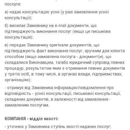
послуги:
а) надає консультацію усно (у разі замовлення усної
консультації);
б) висилає Замовнику на e-mail документи, що
підтверджують виконання послуг (якщо це письмова
консультація);
в) передає Замовнику оригінали документів, що
підтверджують факт виконання послуг, зручним для клієнта
способом (якщо замовлена послуга - документ(и), що
складалися Виконавцем, та/або юридичний супровід певних
процедур, результатом яких є отримання певних документів
у третіх осіб, в тому числі, в органах влади, підприємствах,
організаціях);
- отримує від Замовника інформацію/повідомлення про
відповідність - усної консультації, письмової консультації,
складених документів, в залежності від замовлення -
замовленим послугам.
КОМПАНІЯ - відділ якості:
- уточнює у Замовника ступінь якості наданих послуг;