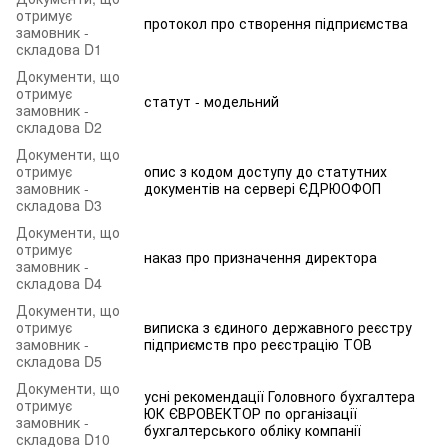
отримує
протокол про створення підприємства
замовник -
складова D1
Документи, що
отримує
статут - модельний
замовник -
складова D2
Документи, що
отримує
опис з кодом доступу до статутних
замовник -
документів на сервері ЄДРЮОФОП
складова D3
Документи, що
отримує
наказ про призначення директора
замовник -
складова D4
Документи, що
отримує
виписка з єдиного державного реєстру
замовник -
підприємств про реєстрацію ТОВ
складова D5
Документи, що
усні рекомендації Головного бухгалтера
отримує
ЮК ЄВРОВЕКТОР по організації
замовник -
бухгалтерського обліку компанії
складова D10