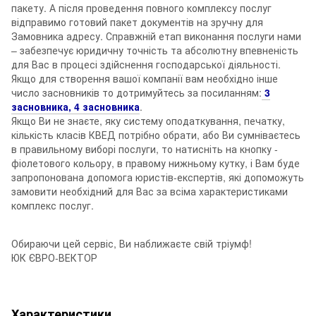
пакету. А після проведення повного комплексу послуг
відправимо готовий пакет документів на зручну для
Замовника адресу. Справжній етап виконання послуги нами
– забезпечує юридичну точність та абсолютну впевненість
для Вас в процесі здійснення господарської діяльності.
Якщо для створення вашої компанії вам необхідно інше
число засновників то дотримуйтесь за посиланням:
3
засновника,
4 засновника
.
Якщо Ви не знаєте, яку систему оподаткування, печатку,
кількість класів КВЕД потрібно обрати, або Ви сумніваєтесь
в правильному виборі послуги, то натисніть на кнопку -
фіолетового кольору, в правому нижньому кутку, і Вам буде
запропонована допомога юристів-експертів, які допоможуть
замовити необхідний для Вас за всіма характеристиками
комплекс послуг.
Обираючи цей сервіс, Ви наближаєте свій тріумф!
ЮК ЄВРО-ВЕКТОР
Характеристики