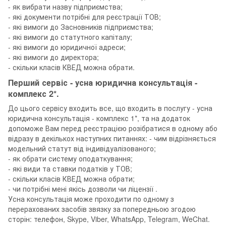
- як вибрати назву підприємства;
- які документи потрібні для реєстрації ТОВ;
- які вимоги до Засновників підприємства;
- які вимоги до статутного капіталу;
- які вимоги до юридичної адреси;
- які вимоги до директора;
- скільки класів КВЕД можна обрати.
Перший сервіс - усна юридична консультація -
комплекс 2*.
До цього сервісу входить все, що входить в послугу - усна
юридична консультація - комплекс 1*, та на додаток
допоможе Вам перед реєстрацією розібратися в одному або
відразу в декількох наступних питаннях: - чим відрізняється
модельний статут від індивідуалізованого;
- як обрати систему оподаткування;
- які види та ставки податків у ТОВ;
- скільки класів КВЕД можна обрати;
- чи потрібні мені якісь дозволи чи ліцензії .
Усна консультація може проходити по одному з
перерахованих засобів звязку за попередньою згодою
сторін: телефон, Skype, Viber, WhatsApp, Telegram, WeChat.