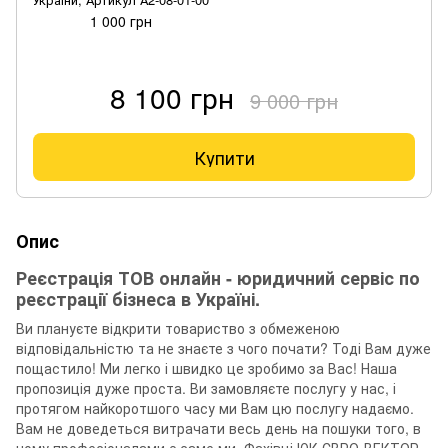
1 000 грн
8 100 грн
9 000 грн
Купити
Опис
Реєстрація ТОВ онлайн - юридичний сервіс по
реєстрації бізнеса в Україні.
Ви плануєте відкрити товариство з обмеженою
відповідальністю та не знаєте з чого почати? Тоді Вам дуже
пощастило! Ми легко і швидко це зробимо за Вас! Наша
пропозиція дуже проста. Ви замовляєте послугу у нас, і
протягом найкоротшого часу ми Вам цю послугу надаємо.
Вам не доведеться витрачати весь день на пошуки того, в
чому професіоналами є саме ми. Фахівці ЮК ЄВРО-ВЕКТОР