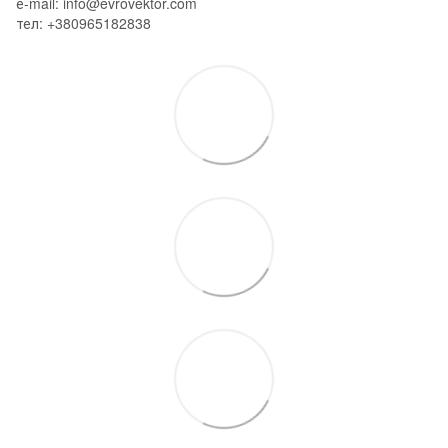
е-mail: info@evrovektor.com
тел: +380965182838