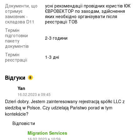
Документи, що
усні рекомендації провідних юристів ЮК
отримує
ЄВРОВЕКТОР по заходам, здійснення
замовник -
яких необхідно організувати після
складова D11
реєстрації ТОВ
Термін
підготовки
2-3 години
пакету
документів
Термін
1-3 дні
реєстрації
Відгуки
8
Yan
16.02.2023 в 09:45
Dzień dobry. Jestem zainteresowany rejestracją spółki LLC z
siedzibą w Polsce. Czy udzielają Państwo porad w tym
kontekście?
Відповісти
Migration Services
16.02.2023 в 10:59