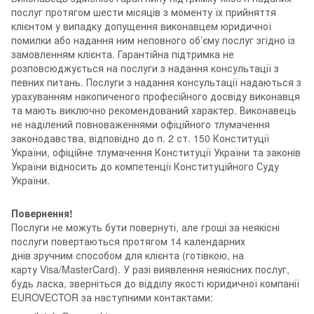
послуг протягом шести місяців з моменту їх прийняття
клієнтом у випадку допущення виконавцем юридичної
помилки або надання ним неповного об’єму послуг згідно із
замовленням клієнта. Гарантійна підтримка не
розповсюджується на послуги з надання консультації з
певних питань. Послуги з надання консультації надаються з
урахуванням накопиченого професійного досвіду виконавця
та мають виключно рекомендований характер. Виконавець
не наділений повноваженнями офіційного тлумачення
законодавства, відповідно до п. 2 ст. 150 Конституції
України, офіційне тлумачення Конституції України та законів
України відносить до компетенції Конституційного Суду
України.
Повернення!
Послуги не можуть бути повернуті, але гроші за неякісні
послуги повертаються протягом 14 календарних
днів зручним способом для клієнта (готівкою, на
карту Visa/MasterCard). У разі виявлення неякісних послуг,
будь ласка, зверніться до відділу якості юридичної компанії
EUROVECTOR за наступними контактами: