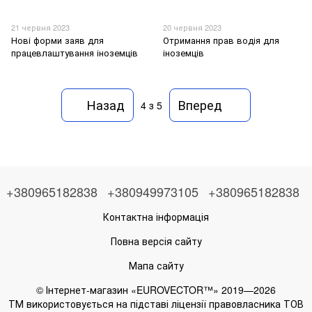
21 червня 2023
20 червня 2023
Нові форми заяв для
Отримання прав водія для
працевлаштування іноземців
іноземців
Назад
Вперед
4
з 5
+380965182838
+380949973105
+380965182838
Контактна інформація
Повна версія сайту
Мапа сайту
© Інтернет-магазин «EUROVECTOR™» 2019—2026
ТМ використовується на підставі ліцензії правовласника ТОВ