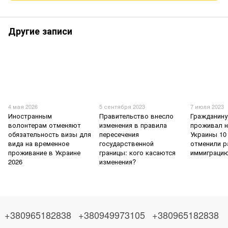
Другие записи
4 мая 2026
5 сентября 2023
7 июля 2023
Иностранным
Правительство внесло
Гражданину
волонтерам отменяют
изменения в правила
проживал н
обязательность визы для
пересечения
Украины 10
вида на временное
государственной
отменили р
проживание в Украине
границы: кого касаются
иммиграци
2026
изменения?
+380965182838
+380949973105
+380965182838