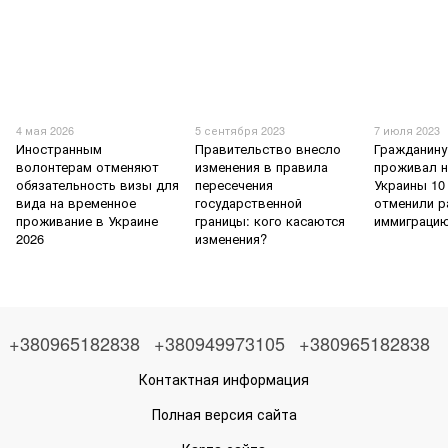
4 мая 2026
5 сентября 2023
7 июля 2023
Иностранным
Правительство внесло
Гражданину
волонтерам отменяют
изменения в правила
проживал н
обязательность визы для
пересечения
Украины 10
вида на временное
государственной
отменили р
проживание в Украине
границы: кого касаются
иммиграци
2026
изменения?
+380965182838
+380949973105
+380965182838
Контактная информация
Полная версия сайта