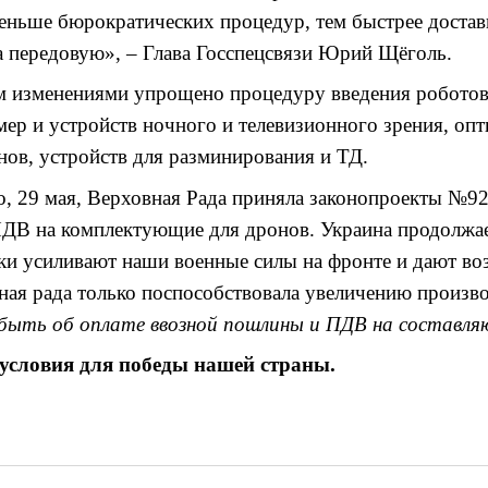
еньше бюрократических процедур, тем быстрее достав
 передовую», – Глава Госспецсвязи Юрий Щёголь.
м изменениями упрощено процедуру введения роботов 
мер и устройств ночного и телевизионного зрения, опт
ов, устройств для разминирования и ТД.
о, 29 мая, Верховная Рада приняла законопроекты №9
 ПДВ на комплектующие для дронов. Украина продолжа
ски усиливают наши военные силы на фронте и дают во
ая рада только поспособствовала увеличению произво
быть об оплате ввозной пошлины и ПДВ на составл
 условия для победы нашей страны.