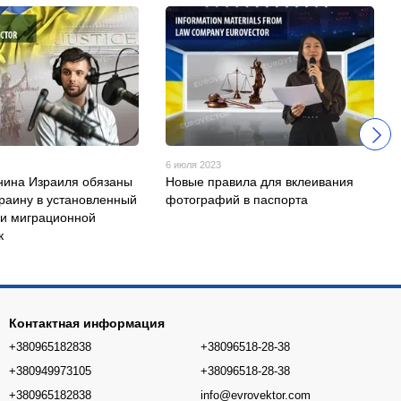
6 июля 2023
нина Израиля обязаны
Новые правила для вклеивания
краину в установленный
фотографий в паспорта
и миграционной
к
Контактная информация
+380965182838
+38096518-28-38
+380949973105
+38096518-28-38
+380965182838
info@evrovektor.com