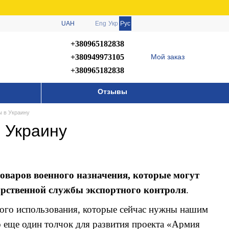
UAH
Eng
Укр
Рус
+380965182838
+380949973105
Мой заказ
+380965182838
Отзывы
ы в Украину
 Украину
оваров военного назначения, которые могут
арственной службы экспортного контроля
.
ного использования, которые сейчас нужны нашим
о еще один толчок для развития проекта «Армия