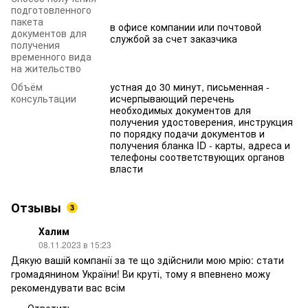
подготовленного
пакета
в офисе компании или почтовой
документов для
службой за счет заказчика
получения
временного вида
на жительство
Объём
устная до 30 минут, письменная -
консультации
исчерпывающий перечень
необходимых документов для
получения удостоверения, инструкция
по порядку подачи документов и
получения бланка ID - карты, адреса и
телефоны соответствующих органов
власти
Отзывы
3
Халим
08.11.2023 в 15:23
Дякую вашій компанії за те що здійснили мою мрію: стати
громадянином України! Ви круті, тому я впевнено можу
рекомендувати вас всім
Ответить