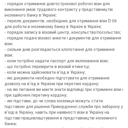
- порядок отримання довгострокової робочої візи для
виконання умов трудового контракту у представництві
іноземного банку в Україні;
- перелік документів, необхідних для отримання візи D 09
для роботи в іноземному банку в Україні в Україні;
- порядок запису в візовий центр, консульство/посольство;
- порядок подачі візової анкети і документів для отримання
візи;
- скільки днів розглядається клопотання для отримання
візи;
- коли потрібно надати паспорт для вклеювання візи;
- що потрібно перевірити в візовій етикетці;
- коли можна здійснювати в’їзд в Україну;
- які документи необхідно підготувати для отримання
дозволу на в’їзд в України при перетині кордону;
- на які питання ви маєте знати відповіді при отриманні візи і
при здійснені перетину кордону;
- які підстави, дії чи слова іноземця можуть стати
підставою для рішення Прикордонної служби про заборону у
в’їзді в Україну, навіть при наявності візи в Україну на
підставі працевлаштування в представництві іноземного
банка;