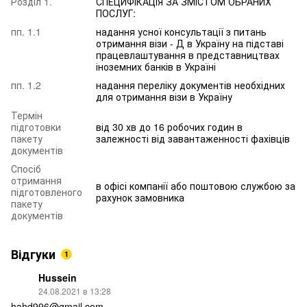
Розділ 1.
СПЕЦИФІКАЦІЯ ЗА ЗМІСТОМ ОБРАНИХ
ПОСЛУГ:
пп. 1.1
надання усної консультації з питань
отримання візи - Д в Україну на підставі
працевлаштування в представництвах
іноземних банків в Україні
пп. 1.2
надання переліку документів необхідних
для отримання візи в Україну
Термін
підготовки
від 30 хв до 16 робочих годин в
пакету
залежності від завантаженності фахівців
документів
Спосіб
отримання
в офісі компанії або поштовою службою за
підготовленого
рахунок замовника
пакету
документів
Відгуки
1
Hussein
24.08.2021 в 13:28
hahd996@gmail.com