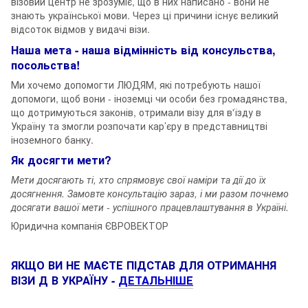
візовий центр не зрозуміє, що в них написано - вони не
знають української мови. Через ці причини існує великий
відсоток відмов у видачі візи.
Наша мета - наша відмінність від консульства,
посольства!
Ми хочемо допомогти ЛЮДЯМ, які потребують нашої
допомоги, щоб вони - іноземці чи особи без громадянства,
що дотримуються законів, отримали візу для в'їзду в
Україну та змогли розпочати кар’єру в представництві
іноземного банку.
Як досягти мети?
Мети досягають ті, хто спрямовує свої наміри та дії до їх
досягнення. Замовте консультацію зараз, і ми разом почнемо
досягати вашої мети - успішного працевлаштування в Україні.
Юридична компанія ЄВРОВЕКТОР
ЯКЩО ВИ НЕ МАЄТЕ ПІДСТАВ ДЛЯ ОТРИМАННЯ
ВІЗИ Д В УКРАЇНУ -
ДЕТАЛЬНІШЕ