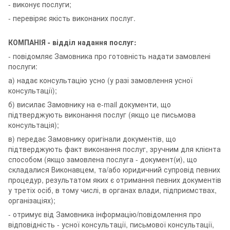
- виконує послуги;
- перевіряє якість виконаних послуг.
КОМПАНІЯ - відділ надання послуг:
- повідомляє Замовника про готовність надати замовлені
послуги:
а) надає консультацію усно (у разі замовлення усної
консультації);
б) висилає Замовнику на e-mail документи, що
підтверджують виконання послуг (якщо це письмова
консультація);
в) передає Замовнику оригінали документів, що
підтверджують факт виконання послуг, зручним для клієнта
способом (якщо замовлена послуга - документ(и), що
складалися Виконавцем, та/або юридичний супровід певних
процедур, результатом яких є отримання певних документів
у третіх осіб, в тому числі, в органах влади, підприємствах,
організаціях);
- отримує від Замовника інформацію/повідомлення про
відповідність - усної консультації, письмової консультації,