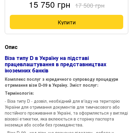
15 750 грн
17 500 грн
Купити
Опис
Віза типу D в Україну на підставі
працевлаштування в представництвах
іноземних банків
Комплекс послуг з юридичного супроводу процедури
отримання візи D-09 в Україну. Зміст послуг:
Термінологія:
- Віза типу D - дозвіл, необхідний для в'їзду на територію
України для отримання документів для тимчасового або
постійного проживання в Україні, та оформляється у вигляді
візової етикетки, яка вклеюється в сторінку паспорта
іноземця або особи без громадянства.
- Віза D-09 - код візи, що позначає підставу - робота у