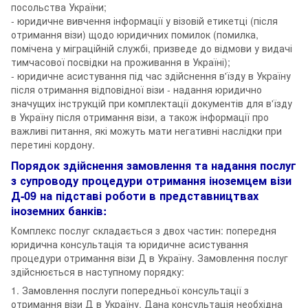
посольства України;
- юридичне вивчення інформації у візовій етикетці (після
отримання візи) щодо юридичних помилок (помилка,
помічена у міграційній службі, призведе до відмови у видачі
тимчасової посвідки на проживання в Україні);
- юридичне асистування під час здійснення в'їзду в Україну
після отримання відповідної візи - надання юридично
значущих інструкцій при комплектації документів для в'їзду
в Україну після отримання візи, а також інформації про
важливі питання, які можуть мати негативні наслідки при
перетині кордону.
Порядок здійснення замовлення та надання послуг
з супроводу процедури отримання іноземцем візи
Д-09 на підставі роботи в представництвах
іноземних банків:
Комплекс послуг складається з двох частин: попередня
юридична консультація та юридичне асистування
процедури отримання візи Д в Україну. Замовлення послуг
здійснюється в наступному порядку:
1. Замовлення послуги попередньої консультації з
отримання візи Д в Україну. Дана консультація необхідна