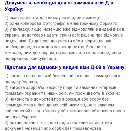
Документи, необхідні для отримання візи Д в
Україну:
1) скан паспорта для виїзду за кордон іноземця;
2) одна кольорова фотографія в електронному форматі;
3) у випадку, якщо іноземцю вже відмовляли в видачі візи в
Україну, додатково надати скани всіх рішень про відмову в
видачі візи. Додаткові документи або інформація, які
необхідно надати згідно законодавства України та
міжнародним договорам, визначаються після проведення
попередньої консультації.
Підстава для відмови у видачі візи Д-09 в Україну:
1) загроза національній безпеці або охороні громадського
порядку України;
2) загроза здоров'ю, захисту прав та законних інтересів
громадян України та інших осіб, які проживають в Україні;
3) наявність відомостей про іноземця або особу без
громадянства в базі даних осіб, яким згідно із законом
заборонений в'їзд в Україну або тимчасово обмежено право
виїзду з України;
4) встановлення того, що представлений паспортний
документ іноземця або особи без громадянства