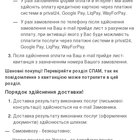
У разі заповнення форми оплати в інтернет магазині
здійсніть оплату кредитною карткою через платіжні
системи в privat24, Google Pay, LiqPay, WayForPay.
У разі замовлення по телефону після здійснення
замовлення на Ваш е-mail прийде лист з рахунком на
оплату, при активації якого у Вас буде можливість
сплатити послуги через платіжні системи в privat24,
Google Pay, LiqPay, WayForPay.
Після здійснення оплати на Ваш е-mail прийде лист-
квитанція з зазначенням номера Вашого замовлення.
Шановні покупці! Перевіряйте розділ СПАМ, так як
повідомлення з квитанцією може потрапити в цей
розділ.
Порядок здійснення доставки!
Доставка результату виконаних послуг (письмової
консультації) здійснюється на e-mail Замовника.
Доставка результату виконаних послуг (оформлених
документів) здійснюється шляхом:
Самовивозу - безкоштовно;
Новою поштою по Україні - за тарифами пошти.