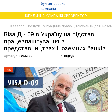
ЮРИДИЧНА КОМПАНІЯ ЄВРОВЕКТОР
Каталог
Послуги
Міграційне право
Документи для іноземц
Віза Д - 09 в Україну на підставі
працевлаштування в
представництвах іноземних банків
Артикул:
CV4-08-00
1 відгук
−5%