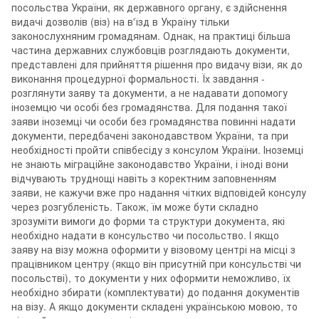
посольства України, як державного органу, є здійснення
видачі дозволів (віз) на в'їзд в Україну тільки
законослухняним громадянам. Однак, на практиці більша
частина державних службовців розглядають документи,
представлені для прийняття рішення про видачу візи, як до
виконання процедурної формальності. Їх завдання -
розглянути заяву та документи, а не надавати допомогу
іноземцю чи особі без громадянства. Для подання такої
заяви іноземці чи особи без громадянства повинні надати
документи, передбачені законодавством України, та при
необхідності пройти співбесіду з консулом України. Іноземці
не знають міграційне законодавство України, і іноді вони
відчувають труднощі навіть з коректним заповненням
заяви, не кажучи вже про надання чітких відповідей консулу
через розгубленість. Також, їм може бути складно
зрозуміти вимоги до форми та структури документа, які
необхідно надати в консульство чи посольство. І якщо
заяву на візу можна оформити у візовому центрі на місці з
працівником центру (якщо він присутній при консульстві чи
посольстві), то документи у них оформити неможливо, їх
необхідно збирати (комплектувати) до подання документів
на візу. А якщо документи складені українською мовою, то