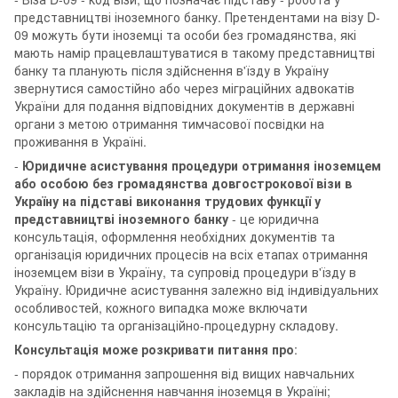
представництві іноземного банку. Претендентами на візу D-
09 можуть бути іноземці та особи без громадянства, які
мають намір працевлаштуватися в такому представництві
банку та планують після здійснення в'їзду в Україну
звернутися самостійно або через міграційних адвокатів
України для подання відповідних документів в державні
органи з метою отримання тимчасової посвідки на
проживання в Україні.
-
Юридичне асистування процедури отримання іноземцем
або особою без громадянства довгострокової візи в
Україну на підставі виконання трудових функції у
представництві іноземного банку
- це юридична
консультація, оформлення необхідних документів та
організація юридичних процесів на всіх етапах отримання
іноземцем візи в Україну, та супровід процедури в'їзду в
Україну. Юридичне асистування залежно від індивідуальних
особливостей, кожного випадка може включати
консультацію та організаційно-процедурну складову.
Консультація може розкривати питання про
:
- порядок отримання запрошення від вищих навчальних
закладів на здійснення навчання іноземця в Україні;