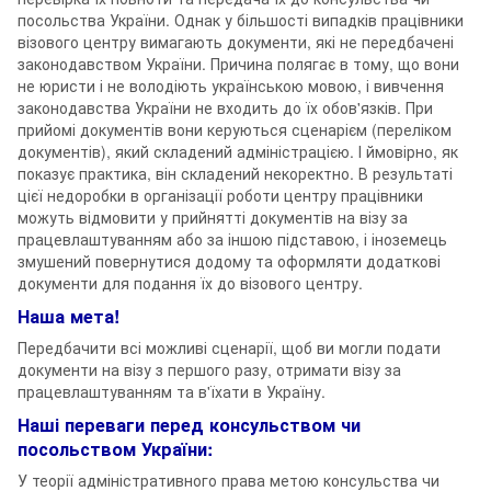
посольства України. Однак у більшості випадків працівники
візового центру вимагають документи, які не передбачені
законодавством України. Причина полягає в тому, що вони
не юристи і не володіють українською мовою, і вивчення
законодавства України не входить до їх обов'язків. При
прийомі документів вони керуються сценарієм (переліком
документів), який складений адміністрацією. І ймовірно, як
показує практика, він складений некоректно. В результаті
цієї недоробки в організації роботи центру працівники
можуть відмовити у прийнятті документів на візу за
працевлаштуванням або за іншою підставою, і іноземець
змушений повернутися додому та оформляти додаткові
документи для подання їх до візового центру.
Наша мета!
Передбачити всі можливі сценарії, щоб ви могли подати
документи на візу з першого разу, отримати візу за
працевлаштуванням та в'їхати в Україну.
Наші переваги перед консульством чи
посольством України:
У теорії адміністративного права метою консульства чи