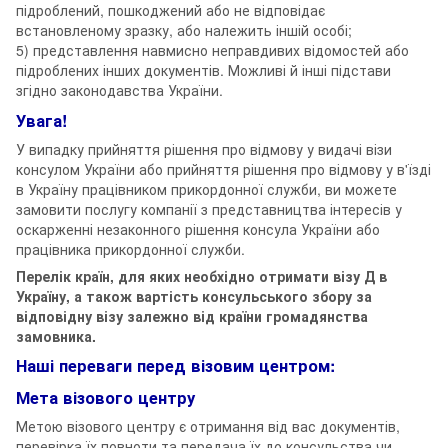
підроблений, пошкоджений або не відповідає
встановленому зразку, або належить іншій особі;
5) представлення навмисно неправдивих відомостей або
підроблених інших документів. Можливі й інші підстави
згідно законодавства України.
Увага!
У випадку прийняття рішення про відмову у видачі візи
консулом України або прийняття рішення про відмову у в'їзді
в Україну працівником прикордонної служби, ви можете
замовити послугу компанії з представництва інтересів у
оскарженні незаконного рішення консула України або
працівника прикордонної служби.
Перелік країн, для яких необхідно отримати візу Д в
Україну, а також вартість консульського збору за
відповідну візу залежно від країни громадянства
замовника.
Наші переваги перед візовим центром:
Мета візового центру
Метою візового центру є отримання від вас документів,
перевірка їх повноти та передача їх до консульства чи