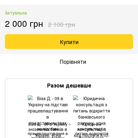
Актуальна
2 000 грн
2 100 грн
Купити
Порівняти
Разом дешевше
Віза Д - 09 в Україну
Юридична
на підставі
консультація з
працевлаштування в
питань відкриття
представництвах
банківського