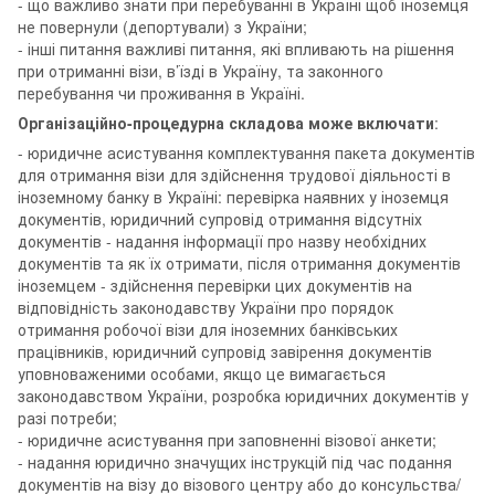
- що важливо знати при перебуванні в Україні щоб іноземця
не повернули (депортували) з України;
- інші питання важливі питання, які впливають на рішення
при отриманні візи, в’їзді в Україну, та законного
перебування чи проживання в Україні.
Організаційно-процедурна складова може включати
:
- юридичне асистування комплектування пакета документів
для отримання візи для здійснення трудової діяльності в
іноземному банку в Україні: перевірка наявних у іноземця
документів, юридичний супровід отримання відсутніх
документів - надання інформації про назву необхідних
документів та як їх отримати, після отримання документів
іноземцем - здійснення перевірки цих документів на
відповідність законодавству України про порядок
отримання робочої візи для іноземних банківських
працівників, юридичний супровід завірення документів
уповноваженими особами, якщо це вимагається
законодавством України, розробка юридичних документів у
разі потреби;
- юридичне асистування при заповненні візової анкети;
- надання юридично значущих інструкцій під час подання
документів на візу до візового центру або до консульства/