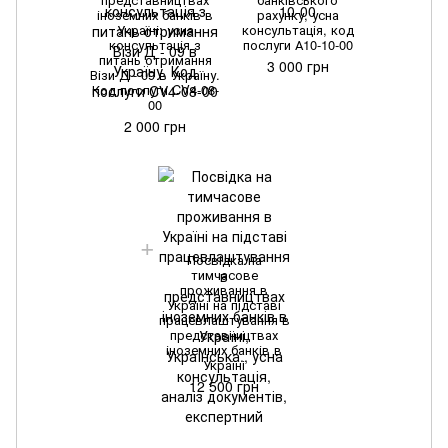
іноземних банків в
рахунку, усна
Україні: усна
консультація, код
консультація з
послуги А10-10-00
питань отримання
3 000 грн
Візи Д - 09 в Україну.
Код послуги CV4-08-
00
2 000 грн
Посвідка на
тимчасове
проживання в
Україні на підставі
працевлаштування в
представництвах
іноземних банків в
Україні
12 500 грн