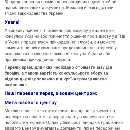
5) представлення навмисно неправдивих відомостей або
підроблених інших документів. Можливі й інші підстави
згідно законодавства України.
Увага!
У випадку прийняття рішення про відмову у видачі візи
консулом України або прийняття рішення про відмову у в'їзді
в Україну працівником прикордонної служби, ви можете
замовити послугу компанії з представництва інтересів у
оскарженні незаконного рішення консула України або
працівника прикордонної служби.
Перелік країн, для яких необхідно отримати візу Д в
Україну, а також вартість консульського збору за
відповідну візу залежно від країни громадянства
замовника.
Наші переваги перед візовим центром:
Мета візового центру
Метою візового центру є отримання від вас документів,
перевірка їх повноти та передача їх до консульства чи
посольства України. Однак у більшості випадків працівники
візового центру вимагають документи, які не передбачені