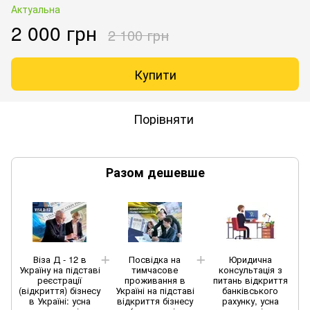
Актуальна
2 000 грн
2 100 грн
Купити
Порівняти
Разом дешевше
Віза Д - 12 в
Посвідка на
Юридична
Україну на підставі
тимчасове
консультація з
реєстрації
проживання в
питань відкриття
(відкриття) бізнесу
Україні на підставі
банківського
в Україні: усна
відкриття бізнесу
рахунку, усна