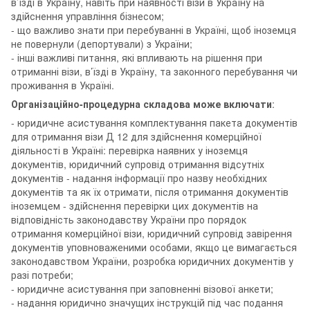
в’їзді в Україну, навіть при наявності візи в Україну на
здійснення управління бізнесом;
- що важливо знати при перебуванні в Україні, щоб іноземця
не повернули (депортували) з України;
- інші важливі питання, які впливають на рішення при
отриманні візи, в’їзді в Україну, та законного перебування чи
проживання в Україні.
Організаційно-процедурна складова може включати
:
- юридичне асистування комплектування пакета документів
для отримання візи Д 12 для здійснення комерційної
діяльності в Україні: перевірка наявних у іноземця
документів, юридичний супровід отримання відсутніх
документів - надання інформації про назву необхідних
документів та як їх отримати, після отримання документів
іноземцем - здійснення перевірки цих документів на
відповідність законодавству України про порядок
отримання комерційної візи, юридичний супровід завірення
документів уповноваженими особами, якщо це вимагається
законодавством України, розробка юридичних документів у
разі потреби;
- юридичне асистування при заповненні візової анкети;
- надання юридично значущих інструкцій під час подання