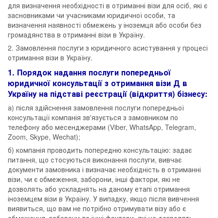
для визначення необхідності в отриманні візи для осіб, які є
засновниками чи учасниками юридичної особи, та
визначення наявності обмежень у іноземця або особи без
громадянства в отриманні візи в Україну.
2. Замовлення послуги з юридичного асистування у процесі
отримання візи в Україну.
1. Порядок надання послуги попередньої
юридичної консультації з отримання візи Д в
Україну на підставі реєстрації (відкриття) бізнесу:
а) після здійснення замовлення послуги попередньої
консультації компанія зв'язується з замовником по
телефону або месенджерами (Viber, WhatsApp, Telegram,
Zoom, Skype, Wechat);
б) компанія проводить попередню консультацію: задає
питання, що стосуються виконання послуги, вивчає
документи замовника і визначає необхідність в отриманні
візи, чи є обмеження, заборони, інші фактори, які не
дозволять або ускладнять на даному етапі отримання
іноземцем візи в Україну. У випадку, якщо після вивчення
виявиться, що вам не потрібно отримувати візу або є
обмеження, заборони та інші фактори, які не дозволять