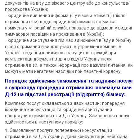
документів на візу до візового центру або до консульства/
посольства України;
- юридичне вивчення інформації у візовій етикетці (після
отримання візи) щодо юридичних помилок (помилка,
помічена у міграційній службі, призведе до відмови у видачі
тимчасової посвідки на проживання в Україні);
- юридичне асистування під час здійснення в'їзду в Україну
після отримання візи для участі в управлінні компанії в
Україні - надання юридично значущих інструкцій при
комплектації документів для в'їзду в Україну після
отримання візи, а також інформації про важливі питання, які
можуть мати негативні наслідки при перетині кордону.
Порядок здійснення замовлення та надання послуг
з супроводу процедури отримання іноземцем візи
Д-12 на підставі реєстрації (відкриття) бізнесу:
Комплекс послуг складається з двох частин: попередня
юридична консультація та юридичне асистування
процедури отримання візи Д в Україну. Замовлення послуг
здійснюється в наступному порядку:
1. Замовлення послуги попередньої консультації з
отримання візи Д в Україну. Дана консультація необхідна