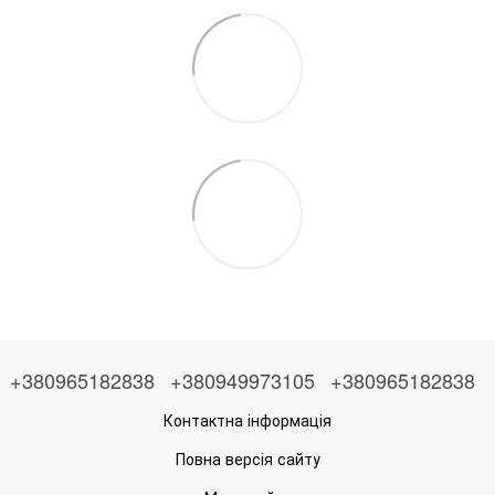
+380965182838
+380949973105
+380965182838
Контактна інформація
Повна версія сайту