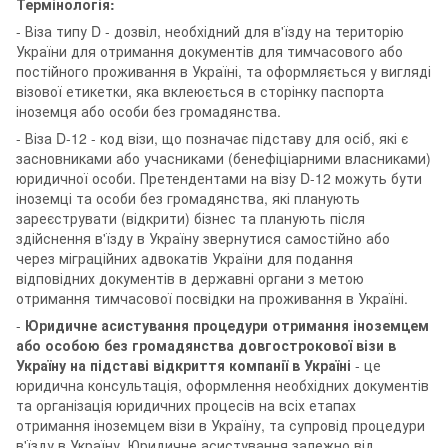
Термінологія:
- Віза типу D - дозвіл, необхідний для в'їзду на територію
України для отримання документів для тимчасового або
постійного проживання в Україні, та оформляється у вигляді
візової етикетки, яка вклеюється в сторінку паспорта
іноземця або особи без громадянства.
- Віза D-12 - код візи, що позначає підставу для осіб, які є
засновниками або учасниками (бенефіціарними власниками)
юридичної особи. Претендентами на візу D-12 можуть бути
іноземці та особи без громадянства, які планують
зареєструвати (відкрити) бізнес та планують після
здійснення в'їзду в Україну звернутися самостійно або
через міграційних адвокатів України для подання
відповідних документів в державні органи з метою
отримання тимчасової посвідки на проживання в Україні.
-
Юридичне асистування процедури отримання іноземцем
або особою без громадянства довгострокової візи в
Україну на підставі відкриття компанії в Україні
- це
юридична консультація, оформлення необхідних документів
та організація юридичних процесів на всіх етапах
отримання іноземцем візи в Україну, та супровід процедури
в'їзду в Україну. Юридичне асистування залежно від