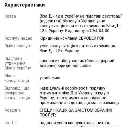
Характеристики
Назва
Віза Д - 12 в Україну на підставі реєстрації
(відкриття) бізнесу в Україні: усна
консультація з питань отримання Візи Д -
12 в Україну. Код послуги CV4-04-00
Послугу надає
Юридична компанія ЄВРОВЕКТОР
Зміст послуги
усна консультація з питань отримання
Візи Д - 12 в Україну
Підстави
засновник або учасник (бенефіціарний
отримання
власник) юридичної особи
Візи в Україну
Мова
українська
консультації
Відповіді, що
індівідуальні особливості порядку
розкриває
отримання візи Д в Україну, в'їзду в
консультація
Україну, та отримання посвідки на
проживання з підстав, що має іноземець
Розділ 1.
СПЕЦИФІКАЦІЯ ЗА ЗМІСТОМ ОБРАНИХ
ПОСЛУГ:
пп. 1.1
надання усної консультації з питань