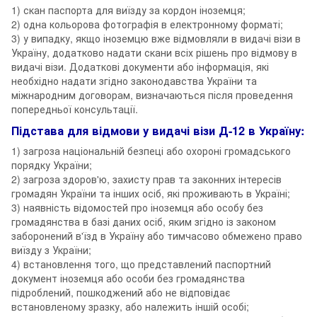
1) скан паспорта для виїзду за кордон іноземця;
2) одна кольорова фотографія в електронному форматі;
3) у випадку, якщо іноземцю вже відмовляли в видачі візи в
Україну, додатково надати скани всіх рішень про відмову в
видачі візи. Додаткові документи або інформація, які
необхідно надати згідно законодавства України та
міжнародним договорам, визначаються після проведення
попередньої консультації.
Підстава для відмови у видачі візи Д-12 в Україну:
1) загроза національній безпеці або охороні громадського
порядку України;
2) загроза здоров'ю, захисту прав та законних інтересів
громадян України та інших осіб, які проживають в Україні;
3) наявність відомостей про іноземця або особу без
громадянства в базі даних осіб, яким згідно із законом
заборонений в'їзд в Україну або тимчасово обмежено право
виїзду з України;
4) встановлення того, що представлений паспортний
документ іноземця або особи без громадянства
підроблений, пошкоджений або не відповідає
встановленому зразку, або належить іншій особі;