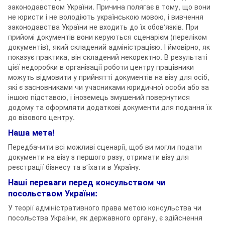
законодавством України. Причина полягає в тому, що вони
не юристи і не володіють українською мовою, і вивчення
законодавства України не входить до їх обов'язків. При
прийомі документів вони керуються сценарієм (переліком
документів), який складений адміністрацією. І ймовірно, як
показує практика, він складений некоректно. В результаті
цієї недоробки в організації роботи центру працівники
можуть відмовити у прийнятті документів на візу для осіб,
які є засновниками чи учасниками юридичної особи або за
іншою підставою, і іноземець змушений повернутися
додому та оформляти додаткові документи для подання їх
до візового центру.
Наша мета!
Передбачити всі можливі сценарії, щоб ви могли подати
документи на візу з першого разу, отримати візу для
реєстрації бізнесу та в'їхати в Україну.
Наші переваги перед консульством чи
посольством України:
У теорії адміністративного права метою консульства чи
посольства України, як державного органу, є здійснення