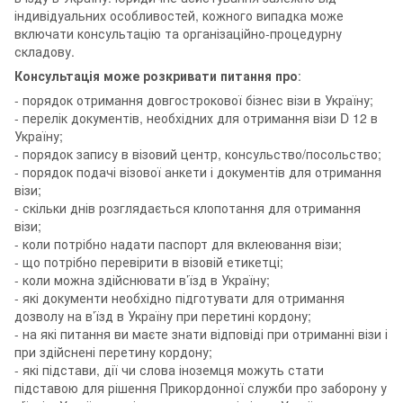
індивідуальних особливостей, кожного випадка може
включати консультацію та організаційно-процедурну
складову.
Консультація може розкривати питання про
:
- порядок отримання довгострокової бізнес візи в Україну;
- перелік документів, необхідних для отримання візи D 12 в
Україну;
- порядок запису в візовий центр, консульство/посольство;
- порядок подачі візової анкети і документів для отримання
візи;
- скільки днів розглядається клопотання для отримання
візи;
- коли потрібно надати паспорт для вклеювання візи;
- що потрібно перевірити в візовій етикетці;
- коли можна здійснювати в’їзд в Україну;
- які документи необхідно підготувати для отримання
дозволу на в’їзд в Україну при перетині кордону;
- на які питання ви маєте знати відповіді при отриманні візи і
при здійснені перетину кордону;
- які підстави, дії чи слова іноземця можуть стати
підставою для рішення Прикордонної служби про заборону у