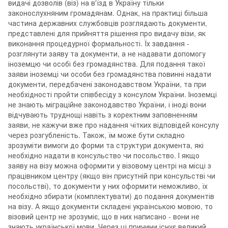
видачі дозволів (віз) на в'їзд в Україну тільки
законослухняним громадянам. Однак, на практиці більша
частина державних службовців розглядають документи,
представлені для прийняття рішення про видачу візи, як
виконання процедурної формальності. Їх завдання -
розглянути заяву та документи, а не надавати допомогу
іноземцю чи особі без громадянства. Для подання такої
заяви іноземці чи особи без громадянства повинні надати
документи, передбачені законодавством України, та при
необхідності пройти співбесіду з консулом України. Іноземці
не знають міграційне законодавство України, і іноді вони
відчувають труднощі навіть з коректним заповненням
заяви, не кажучи вже про надання чітких відповідей консулу
через розгубленість. Також, їм може бути складно
зрозуміти вимоги до форми та структури документа, які
необхідно надати в консульство чи посольство. І якщо
заяву на візу можна оформити у візовому центрі на місці з
працівником центру (якщо він присутній при консульстві чи
посольстві), то документи у них оформити неможливо, їх
необхідно збирати (комплектувати) до подання документів
на візу. А якщо документи складені українською мовою, то
візовий центр не зрозуміє, що в них написано - вони не
знають української мови. Через ці причини існує великий