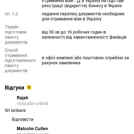
отримання візи - Д в Україну на підставі
реєстрації (відкриття) бізнесу в Україні
пп. 1.2
надання переліку документів необхідних
для отримання візи в Україну
Термін
підготовки
від 30 хв до 16 робочих годин в
пакету
залежності від завантаженності фахівців
документів
Спосіб
отримання
в офісі компанії або поштовою службою за
підготовленого
рахунок замовника
пакету
документів
Відгуки
3
Rajah
15.03.2021 в 08:56
Sri lankans
Відповісти
Malcolm Cullen