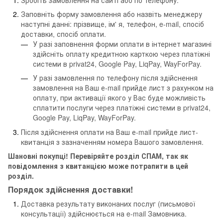
Заповніть форму замовлення або назвіть менеджеру
наступні данні: прізвище, ім' я, телефон, e-mail, спосіб
доставки, спосіб оплати.
У разі заповнення форми оплати в інтернет магазині
здійсніть оплату кредитною карткою через платіжні
системи в privat24, Google Pay, LiqPay, WayForPay.
У разі замовлення по телефону після здійснення
замовлення на Ваш е-mail прийде лист з рахунком на
оплату, при активації якого у Вас буде можливість
сплатити послуги через платіжні системи в privat24,
Google Pay, LiqPay, WayForPay.
Після здійснення оплати на Ваш е-mail прийде лист-
квитанція з зазначенням номера Вашого замовлення.
Шановні покупці! Перевіряйте розділ СПАМ, так як
повідомлення з квитанцією може потрапити в цей
розділ.
Порядок здійснення доставки!
Доставка результату виконаних послуг (письмової
консультації) здійснюється на e-mail Замовника.