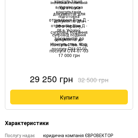
іноземних компаній
в Україні: усна
консультація,
підготовка
документів для
отримання Візи Д -
08 в Україну,
супровід подання
документів до
Консульства. Код
послуги CV4-07-03
17 000 грн
29 250 грн
32 500 грн
Купити
Характеристики
Послугу надає
юридична компанія ЄВРОВЕКТОР