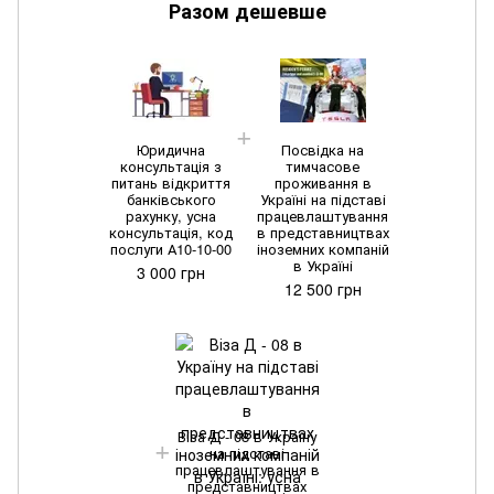
Разом дешевше
Юридична
Посвідка на
консультація з
тимчасове
питань відкриття
проживання в
банківського
Україні на підставі
рахунку, усна
працевлаштування
консультація, код
в представництвах
послуги А10-10-00
іноземних компаній
в Україні
3 000 грн
12 500 грн
Віза Д - 08 в Україну
на підставі
працевлаштування в
представництвах