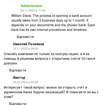
Administrator
20.11.2024 в 11:50
William Davis, The process of opening a bank account
usually takes from 3 business days up to 1 month. It
depends on your documents and the chosen bank. Each
bank has its own internal procedures and timelines.
Відповісти
Николяй Позняков
15.11.2023 в 09:32
Спасибо компании не только за консультацию, а и за
помощь в решении вопроса с открытием счёта! Остался
доволен.
Відповісти
Виктор
24.02.2023 в 20:29
Интересует такой вопрос: можно ли открыть счёт в
украинском банке будучи заграницей? И помогаете ли вы с
этим?
Відповісти