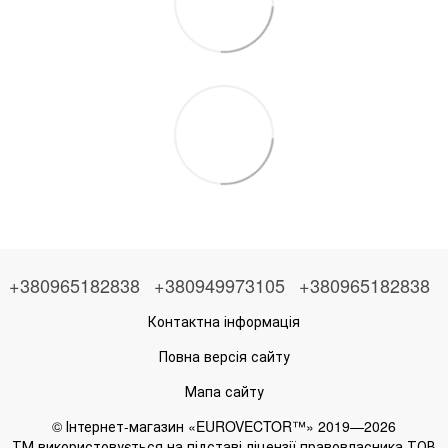
+380965182838
+380949973105
+380965182838
Контактна інформація
Повна версія сайту
Мапа сайту
© Інтернет-магазин «EUROVECTOR™» 2019—2026
ТМ використовується на підставі ліцензії правовласника ТОВ