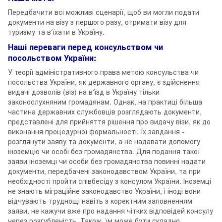
Передбачити всі можливі сценарії, щоб ви могли подати
документи на візу з першого разу, отримати візу для
туризму та в'їхати в Україну.
Наші переваги перед консульством чи
посольством України:
У теорії адміністративного права метою консульства чи
посольства України, як державного органу, є здійснення
видачі дозволів (віз) на в'їзд в Україну тільки
законослухняним громадянам. Однак, на практиці більша
частина державних службовців розглядають документи,
представлені для прийняття рішення про видачу візи, як до
виконання процедурної формальності. Їх завдання -
розглянути заяву та документи, а не надавати допомогу
іноземцю чи особі без громадянства. Для подання такої
заяви іноземці чи особи без громадянства повинні надати
документи, передбачені законодавством України, та при
необхідності пройти співбесіду з консулом України. Іноземці
не знають міграційне законодавство України, і іноді вони
відчувають труднощі навіть з коректним заповненням
заяви, не кажучи вже про надання чітких відповідей консулу
через розгубленість. Також, їм може бути складно