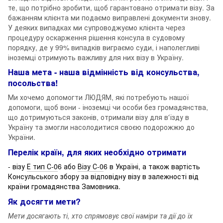
те, що потрібно зробити, щоб гарантовано отримати візу. За
бажанням клієнта ми подаємо виправлені документи знову.
У деяких випадках ми супроводжуємо клієнта через
процедуру оскарження рішення консула в судовому
порядку, де у 99% випадків виграємо суди, і наполегливі
іноземці отримують важливу для них візу в Україну.
Наша мета - наша відмінність від консульства,
посольства!
Ми хочемо допомогти ЛЮДЯМ, які потребують нашої
допомоги, щоб вони - іноземці чи особи без громадянства,
що дотримуються законів, отримали візу для в'їзду в
Україну та змогли насолодитися своєю подорожжю до
України.
Перелік країн, для яких необхідно отримати
- візу
Е тип С-0
6 або
Візу С-0
6 в Україні, а також вартість
Консульського збору за відповідну візу в залежності від
країни громадянства Замовника.
Як досягти мети?
Мети досягають ті, хто спрямовує свої наміри та дії до їх