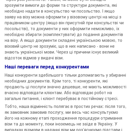
зрозуміти вимоги до форми та структури документа, які
необхідно надати в консульство чи посольство. І якщо
заяву на візу можна оформити у візовому центрі на місці з
працівником центру (якщо він присутній при консульстві чи
посольстві), то документи у них оформити неможливо, їх
необхідно збирати (комплектувати) до подання документів
на візу. А якщо документи складені українською мовою, то
візовий центр не зрозуміє, що в них написано - вони не
знають української мови. Через ці причини існує великий
відсоток відмов у видачі візи.
Наші переваги перед конкурентами
Наші конкуренти здебільшого тільки допомагають у збиранні
необхідних документів. Крім того, ті конкуренти, які
продають ці послуги значно дешевше, не мають можливості
вчасно відповідати клієнтам. Або відповідає робот на
загальні питання, і клієнт перебуває в постійному стресі.
Тобто, наша відмінність полягає в простих речах: після того,
як замовник замовив послугу, ми весь час консультуємо
його на кожному етапі проходження процедури отримання
візи та до моменту, поки іноземець не заїде в Україну. У
випадках відмови в наданні візи ми роз’яснюємо підстави і