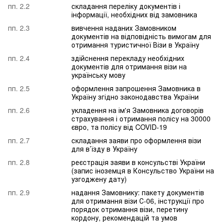
пп. 2.2
складання переліку документів і
інформації, необхідних від замовника
пп. 2.3
вивчення наданих Замовником
документів на відповідність вимогам для
отримання туристичної Візи в Україну
пп. 2.4
здійснення перекладу необхідних
документів для отримання візи на
українську мову
пп. 2.5
оформлення запрошення Замовника в
Україну згідно законодавства України
пп. 2.6
укладення на ім'я Замовника договорів
страхування і отримання полісу на 30000
євро, та полісу від COVID-19
пп. 2.7
складання заяви про оформлення візи
для в’їзду в Україну
пп. 2.8
реєстрація заяви в консульстві України
(запис іноземця в Консульство України на
узгоджену дату)
пп. 2.9
надання Замовнику: пакету документів
для отримання візи С-06, інструкції про
порядок отримання візи, перетину
кордону, рекомендацій та умов