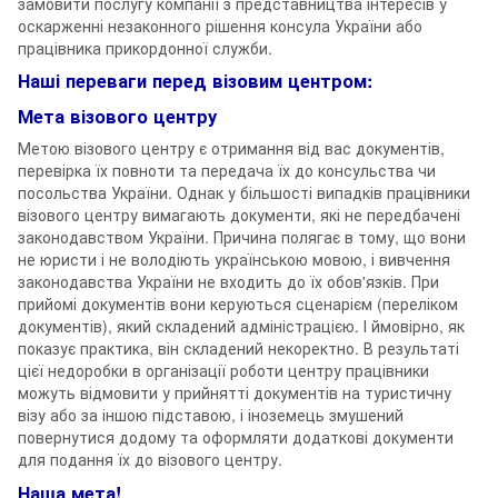
замовити послугу компанії з представництва інтересів у
оскарженні незаконного рішення консула України або
працівника прикордонної служби.
Наші переваги перед візовим центром:
Мета візового центру
Метою візового центру є отримання від вас документів,
перевірка їх повноти та передача їх до консульства чи
посольства України. Однак у більшості випадків працівники
візового центру вимагають документи, які не передбачені
законодавством України. Причина полягає в тому, що вони
не юристи і не володіють українською мовою, і вивчення
законодавства України не входить до їх обов'язків. При
прийомі документів вони керуються сценарієм (переліком
документів), який складений адміністрацією. І ймовірно, як
показує практика, він складений некоректно. В результаті
цієї недоробки в організації роботи центру працівники
можуть відмовити у прийнятті документів на туристичну
візу або за іншою підставою, і іноземець змушений
повернутися додому та оформляти додаткові документи
для подання їх до візового центру.
Наша мета!