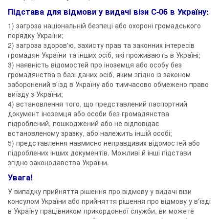
Підстава для відмови у видачі візи С-06 в Україну:
1) загроза національній безпеці або охороні громадського
порядку України;
2) загроза здоров'ю, захисту прав та законних інтересів
громадян України та інших осіб, які проживають в Україні;
3) наявність відомостей про іноземця або особу без
громадянства в базі даних осіб, яким згідно із законом
заборонений в'їзд в Україну або тимчасово обмежено право
виїзду з України;
4) встановлення того, що представлений паспортний
документ іноземця або особи без громадянства
підроблений, пошкоджений або не відповідає
встановленому зразку, або належить іншій особі;
5) представлення навмисно неправдивих відомостей або
підроблених інших документів. Можливі й інші підстави
згідно законодавства України.
Увага!
У випадку прийняття рішення про відмову у видачі візи
консулом України або прийняття рішення про відмову у в'їзді
в Україну працівником прикордонної служби, ви можете