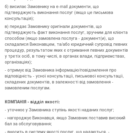
б) висилає Замовнику на e-mail документи, що
підтверджують виконання послуг (якщо це письмова
консультація);
в) передає Замовнику оригінали документів, що
підтверджують факт виконання послуг, зручним для клієнта
способом (якщо замовлена послуга - документ(и), що
складалися Виконавцем, та/або юридичний супровід певних
процедур, результатом яких є отримання певних документів
у третіх осіб, в тому числі, в органах влади, підприємствах,
організаціях);
- отримує від Замовника інформацію/повідомлення про
відповідність - усної консультації, письмової консультації,
складених документів, в залежності від замовлення -
замовленим послугам.
КОМПАНІЯ - відділ якості:
- уточнює у Замовника ступінь якості наданих послуг;
- нагороджує Виконавця, якщо Замовник поставив високий
бал за обслуговування;
- вносить в систему якості послуг, що надаються, -