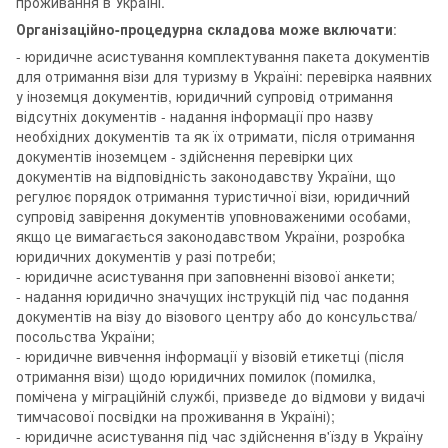
проживання в Україні.
Організаційно-процедурна складова може включати
:
- юридичне асистування комплектування пакета документів
для отримання візи для туризму в Україні: перевірка наявних
у іноземця документів, юридичний супровід отримання
відсутніх документів - надання інформації про назву
необхідних документів та як їх отримати, після отримання
документів іноземцем - здійснення перевірки цих
документів на відповідність законодавству України, що
регулює порядок отримання туристичної візи, юридичний
супровід завірення документів уповноваженими особами,
якщо це вимагається законодавством України, розробка
юридичних документів у разі потреби;
- юридичне асистування при заповненні візової анкети;
- надання юридично значущих інструкцій під час подання
документів на візу до візового центру або до консульства/
посольства України;
- юридичне вивчення інформації у візовій етикетці (після
отримання візи) щодо юридичних помилок (помилка,
помічена у міграційній службі, призведе до відмови у видачі
тимчасової посвідки на проживання в Україні);
- юридичне асистування під час здійснення в'їзду в Україну