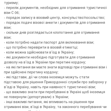
туризму;
- перелік документів, необхідних для отримання туристичної
візи С 06;
- порядок запису в візовий центр, консульство/посольство;
- порядок подачі візової анкети і документів для отримання
візи;
- скільки днів розглядається клопотання для отримання
візи;
- коли потрібно надати паспорт для вклеювання візи;
- що потрібно перевірити в візовій етикетці;
- коли можна здійснювати в’їзд в Україну;
- які документи необхідно підготувати для отримання
дозволу на в’їзд в України при перетині кордону;
- на які питання ви маєте знати відповіді при отриманні візи і
при здійснені перетину кордону;
- які підстави, дії чи слова іноземця можуть стати
підставою для рішення Прикордонної служби про заборону у
в’їзді в Україну, навіть при наявності туристичної візи;
- що важливо знати при перебуванні в Україні щоб іноземця
не повернули (депортували) з України;
- інші важливі питання, які впливають на рішення при
отриманні візи, в’їзді в Україну, та законного перебування чи