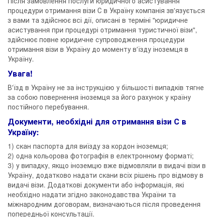
Після замовлення послуги юридичного асистування
процедури отримання візи С в Україну компанія зв'язується
з вами та здійснює всі дії, описані в терміні "юридичне
асистування при процедурі отримання туристичної візи",
здійснює повне юридичне супроводження процедури
отримання візи в Україну до моменту в'їзду іноземця в
Україну.
Увага!
В'їзд в Україну не за інструкцією у більшості випадків тягне
за собою повернення іноземця за його рахунок у країну
постійного перебування.
Документи, необхідні для отримання візи С в
Україну:
1) скан паспорта для виїзду за кордон іноземця;
2) одна кольорова фотографія в електронному форматі;
3) у випадку, якщо іноземцю вже відмовляли в видачі візи в
Україну, додатково надати скани всіх рішень про відмову в
видачі візи. Додаткові документи або інформація, які
необхідно надати згідно законодавства України та
міжнародним договорам, визначаються після проведення
попередньої консультації.