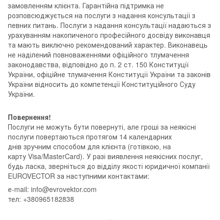
замовленням клієнта. Гарантійна підтримка не
розповсюджується на послуги з надання консультації з
певних питань. Послуги з надання консультації надаються з
урахуванням накопиченого професійного досвіду виконавця
та мають виключно рекомендований характер. Виконавець
не наділений повноваженнями офіційного тлумачення
законодавства, відповідно до п. 2 ст. 150 Конституції
України, офіційне тлумачення Конституції України та законів
України відносить до компетенції Конституційного Суду
України.
Повернення!
Послуги не можуть бути повернуті, але гроші за неякісні
послуги повертаються протягом 14 календарних
днів зручним способом для клієнта (готівкою, на
карту Visa/MasterCard). У разі виявлення неякісних послуг,
будь ласка, зверніться до відділу якості юридичної компанії
EUROVECTOR за наступними контактами:
е-mail: info@evrovektor.com
тел: +380965182838