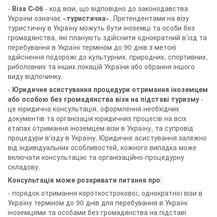
-
Віза C-06
- код візи, що відповідно до законодавства
України означає «
туристична
». Претендентами на візу
туристичну в Україну можуть бути іноземці та особи без
громадянства, які планують здійснити однократний в’їзд та
перебування в Україні терміном до 90 днів з метою
здійснення подорожі до культурних, природних, спортивних,
риболовних та інших локацій України або обрання іншого
виду відпочинку.
-
Юридичне асистування процедури отримання іноземцем
або особою без громадянства візи на підставі туризму
-
це юридична консультація, оформлення необхідних
документів та організація юридичних процесів на всіх
етапах отримання іноземцем візи в Україну, та супровід
процедури в'їзду в Україну. Юридичне асистування залежно
від індивідуальних особливостей, кожного випадка може
включати консультацію та організаційно-процедурну
складову.
Консультація може розкривати питання про
:
- порядок отримання короткострокової, однократної візи в
Україну терміном до 90 днів для перебування в Україні
іноземцями та особами без громадянства на підставі