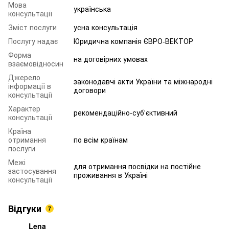
Мова
українська
консультації
Зміст послуги
усна консультація
Послугу надає
Юридична компанія ЄВРО-ВЕКТОР
Форма
на договірних умовах
взаємовідносин
Джерело
законодавчі акти України та міжнародні
інформації в
договори
консультації
Характер
рекомендаційно-суб'єктивний
консультації
Країна
отримання
по всім країнам
послуги
Межі
для отримання посвідки на постійне
застосування
проживання в Україні
консультації
Відгуки
7
Lena