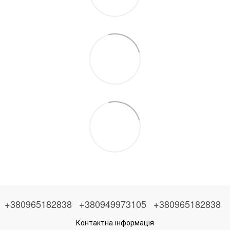
+380965182838
+380949973105
+380965182838
Контактна інформація