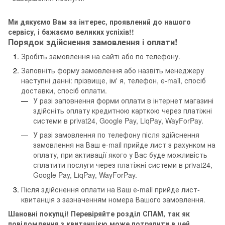
Ми дякуємо Вам за інтерес, проявлений до нашого
сервісу, і бажаємо великих успіхів!!
Порядок здійснення замовлення і оплати!
Зробіть замовлення на сайті або по телефону.
Заповніть форму замовлення або назвіть менеджеру
наступні данні: прізвище, ім' я, телефон, e-mail, спосіб
доставки, спосіб оплати.
У разі заповнення форми оплати в інтернет магазині
здійсніть оплату кредитною карткою через платіжні
системи в privat24, Google Pay, LiqPay, WayForPay.
У разі замовлення по телефону після здійснення
замовлення на Ваш е-mail прийде лист з рахунком на
оплату, при активації якого у Вас буде можливість
сплатити послуги через платіжні системи в privat24,
Google Pay, LiqPay, WayForPay.
Після здійснення оплати на Ваш е-mail прийде лист-
квитанція з зазначенням номера Вашого замовлення.
Шановні покупці! Перевіряйте розділ СПАМ, так як
повідомлення з квитанцією може потрапити в цей