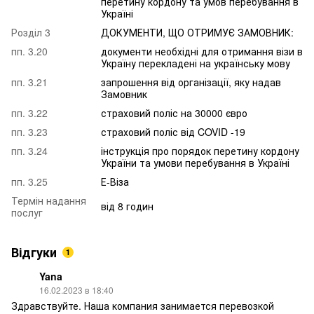
перетину кордону та умов перебування в
Україні
Розділ 3
ДОКУМЕНТИ, ЩО ОТРИМУЄ ЗАМОВНИК:
пп. 3.20
документи необхідні для отримання візи в
Україну перекладені на українську мову
пп. 3.21
запрошення від організації, яку надав
Замовник
пп. 3.22
страховий поліс на 30000 євро
пп. 3.23
страховий поліс від COVID -19
пп. 3.24
інструкція про порядок перетину кордону
України та умови перебування в Україні
пп. 3.25
Е-Віза
Термін надання
від 8 годин
послуг
Відгуки
1
Yana
16.02.2023 в 18:40
Здравствуйте. Наша компания занимается перевозкой