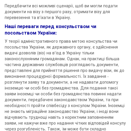
Передбачити всі можливі сценарії, щоб ви могли подати
документи на візу з першого разу, отримати візу для
перевезення та в'їхати в Україну.
Наші переваги перед консульством чи
посольством України:
У теорії адміністративного права метою консульства чи
посольства України, як державного органу, є здійснення
видачі дозволів (віз) на в'їзд в Україну тільки
законослухняним громадянам. Однак, на практиці більша
частина державних службовців розглядають документи,
представлені для прийняття рішення про видачу візи, як до
виконання процедурної формальності. Їх завдання -
розглянути заяву та документи, а не надавати допомогу
іноземцю чи особі без громадянства. Для подання такої
заяви іноземці чи особи без громадянства повинні надати
документи, передбачені законодавством України, та при
необхідності пройти співбесіду з консулом України. Іноземці
не знають міграційне законодавство України, і іноді вони
відчувають труднощі навіть з коректним заповненням
заяви, не кажучи вже про надання чітких відповідей консулу
через розгубленість. Також, їм може бути складно