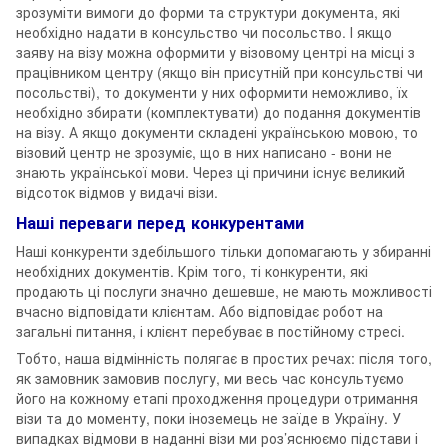
зрозуміти вимоги до форми та структури документа, які
необхідно надати в консульство чи посольство. І якщо
заяву на візу можна оформити у візовому центрі на місці з
працівником центру (якщо він присутній при консульстві чи
посольстві), то документи у них оформити неможливо, їх
необхідно збирати (комплектувати) до подання документів
на візу. А якщо документи складені українською мовою, то
візовий центр не зрозуміє, що в них написано - вони не
знають української мови. Через ці причини існує великий
відсоток відмов у видачі візи.
Наші переваги перед конкурентами
Наші конкуренти здебільшого тільки допомагають у збиранні
необхідних документів. Крім того, ті конкуренти, які
продають ці послуги значно дешевше, не мають можливості
вчасно відповідати клієнтам. Або відповідає робот на
загальні питання, і клієнт перебуває в постійному стресі.
Тобто, наша відмінність полягає в простих речах: після того,
як замовник замовив послугу, ми весь час консультуємо
його на кожному етапі проходження процедури отримання
візи та до моменту, поки іноземець не заїде в Україну. У
випадках відмови в наданні візи ми роз’яснюємо підстави і