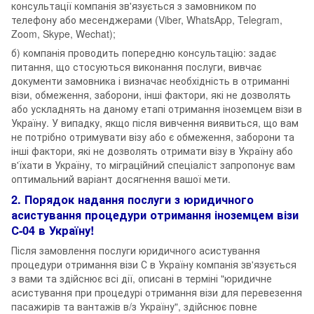
консультації компанія зв'язується з замовником по
телефону або месенджерами (Viber, WhatsApp, Telegram,
Zoom, Skype, Wechat);
б) компанія проводить попередню консультацію: задає
питання, що стосуються виконання послуги, вивчає
документи замовника і визначає необхідність в отриманні
візи, обмеження, заборони, інші фактори, які не дозволять
або ускладнять на даному етапі отримання іноземцем візи в
Україну. У випадку, якщо після вивчення виявиться, що вам
не потрібно отримувати візу або є обмеження, заборони та
інші фактори, які не дозволять отримати візу в Україну або
в'їхати в Україну, то міграційний спеціаліст запропонує вам
оптимальний варіант досягнення вашої мети.
2. Порядок надання послуги з юридичного
асистування процедури отримання іноземцем візи
С-04 в Україну!
Після замовлення послуги юридичного асистування
процедури отримання візи С в Україну компанія зв'язується
з вами та здійснює всі дії, описані в терміні "юридичне
асистування при процедурі отримання візи для перевезення
пасажирів та вантажів в/з Україну", здійснює повне