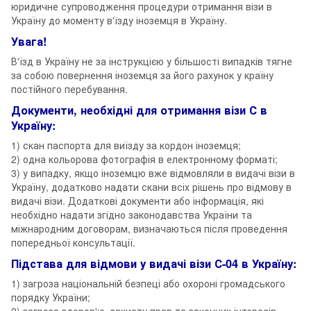
юридичне супроводження процедури отримання візи в
Україну до моменту в'їзду іноземця в Україну.
Увага!
В'їзд в Україну не за інструкцією у більшості випадків тягне
за собою повернення іноземця за його рахунок у країну
постійного перебування.
Документи, необхідні для отримання візи С в
Україну:
1) скан паспорта для виїзду за кордон іноземця;
2) одна кольорова фотографія в електронному форматі;
3) у випадку, якщо іноземцю вже відмовляли в видачі візи в
Україну, додатково надати скани всіх рішень про відмову в
видачі візи. Додаткові документи або інформація, які
необхідно надати згідно законодавства України та
міжнародним договорам, визначаються після проведення
попередньої консультації.
Підстава для відмови у видачі візи С-04 в Україну:
1) загроза національній безпеці або охороні громадського
порядку України;
2) загроза здоров'ю, захисту прав та законних інтересів