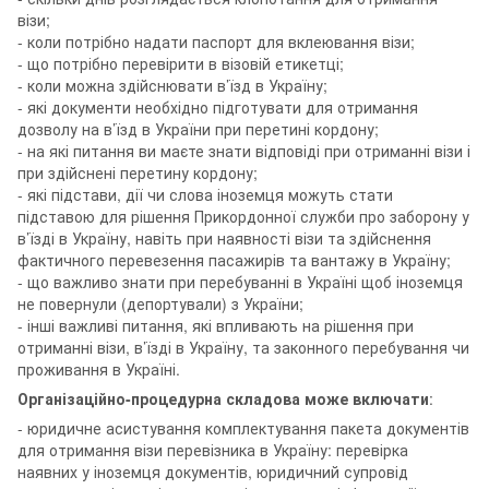
візи;
- коли потрібно надати паспорт для вклеювання візи;
- що потрібно перевірити в візовій етикетці;
- коли можна здійснювати в’їзд в Україну;
- які документи необхідно підготувати для отримання
дозволу на в’їзд в України при перетині кордону;
- на які питання ви маєте знати відповіді при отриманні візи і
при здійснені перетину кордону;
- які підстави, дії чи слова іноземця можуть стати
підставою для рішення Прикордонної служби про заборону у
в’їзді в Україну, навіть при наявності візи та здійснення
фактичного перевезення пасажирів та вантажу в Україну;
- що важливо знати при перебуванні в Україні щоб іноземця
не повернули (депортували) з України;
- інші важливі питання, які впливають на рішення при
отриманні візи, в’їзді в Україну, та законного перебування чи
проживання в Україні.
Організаційно-процедурна складова може включати
:
- юридичне асистування комплектування пакета документів
для отримання візи перевізника в Україну: перевірка
наявних у іноземця документів, юридичний супровід