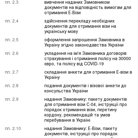
пп. 2.3
вивчення наданих Замовником
документів на відповідність вимогам для
отримання Е-Візи
пп. 2.4
здійснення перекладу необхідних
документів для отримання візи на
українську мову
пп. 2.5
оформлення запрошення Замовника в
Україну згідно законодавства України
пп. 2.6
укладення на ім'я Замовника договорів
страхування і отримання полісу на 30000
євро, та полісу від COVID-19
пп. 2.7
складання анкети для отримання Е-візи в
Україну
пп. 2.8
подання документів і візової анкети до
консульства України
пп. 2.9
надання Замовнику: пакету документів
для отримання візи С-04, інструкції про
порядок отримання візи, перетину
кордону, рекомендацій та умов
перебування в Україні
пп. 2.10
надання Замовнику: Е-Візи, пакету
документів, інструкції про порядок