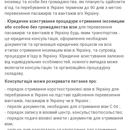
іноземці та особи без громадянства, які планують здійснити
в’їзд та перебування в Україні терміном до 90 днів з метою
перевезення пасажирів та вантажів в/з Україну.
-
Юридичне асистування процедури отримання іноземцем
або особою без громадянства візи
для перевезення
пасажирів та вантажів в Україну будь яким транспортом -
це юридична консультація, оформлення необхідних
документів та організація юридичних процесів на всіх
етапах отримання іноземцем візи в Україну, та супровід
процедури в'їзду в Україну. Юридичне асистування залежно
від індивідуальних особливостей, кожного випадка може
включати консультацію та організаційно-процедурну
складову.
Консультація може розкривати питання про
:
- порядок отримання короткострокової візи в Україну для
перебування в Україні на підставі здійснення перевезення
вантажів, пасажирів в Україну чи в Україні ;
- перелік документів, необхідних для отримання візи С 04 ;
- порядок запису в візовий центр, консульство/посольство;
- порядок подачі візової анкети і документів для отримання
візи;
- скільки днів розглядається клопотання для отримання