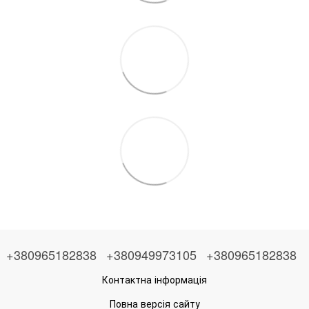
+380965182838
+380949973105
+380965182838
Контактна інформація
Повна версія сайту