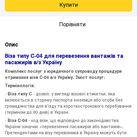
Купити
Порівняти
Опис
Віза типу C-04 для перевезення вантажів та
пасажирів в/з Україну
Комплекс послуг з юридичного супроводу процедури
отримання візи С-04 в/з Україну. Зміст послуг:
Термінологія:
-
Віза типу C
- дозвіл, у вигляді візової етикетки, яка
вклеюється в сторінку паспорта іноземця або особи без
громадянства для в'їзду та короткострокового перебування
(терміном до 90 днів) в Україні.
-
Віза C-04
- код візи, що відповідно до законодавства
України означає «перевезення пасажирів або вантажів».
Претендентами на візу перевізника в Україну можуть бути