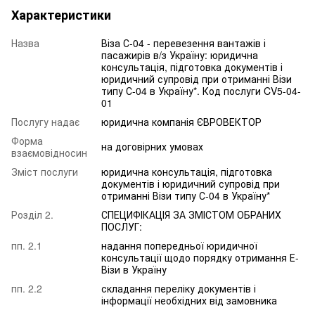
Характеристики
Назва
Віза С-04 - перевезення вантажів і
пасажирів в/з Україну: юридична
консультація, підготовка документів і
юридичний супровід при отриманні Візи
типу С-04 в Україну*. Код послуги CV5-04-
01
Послугу надає
юридична компанія ЄВРОВЕКТОР
Форма
на договірних умовах
взаємовідносин
Зміст послуги
юридична консультація, підготовка
документів і юридичний супровід при
отриманні Візи типу С-04 в Україну*
Розділ 2.
СПЕЦИФІКАЦІЯ ЗА ЗМІСТОМ ОБРАНИХ
ПОСЛУГ:
пп. 2.1
надання попередньої юридичної
консультації щодо порядку отримання Е-
Візи в Україну
пп. 2.2
складання переліку документів і
інформації необхідних від замовника