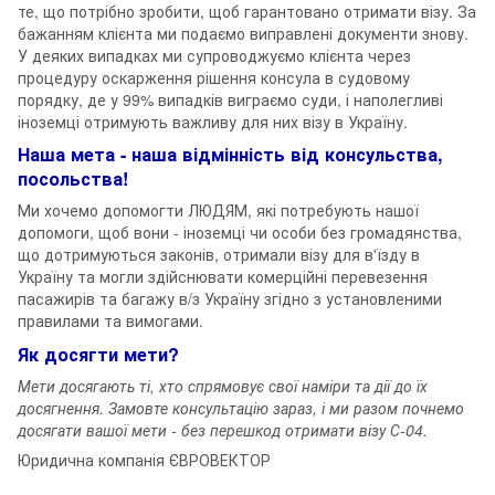
те, що потрібно зробити, щоб гарантовано отримати візу. За
бажанням клієнта ми подаємо виправлені документи знову.
У деяких випадках ми супроводжуємо клієнта через
процедуру оскарження рішення консула в судовому
порядку, де у 99% випадків виграємо суди, і наполегливі
іноземці отримують важливу для них візу в Україну.
Наша мета - наша відмінність від консульства,
посольства!
Ми хочемо допомогти ЛЮДЯМ, які потребують нашої
допомоги, щоб вони - іноземці чи особи без громадянства,
що дотримуються законів, отримали візу для в'їзду в
Україну та могли здійснювати комерційні перевезення
пасажирів та багажу в/з Україну згідно з установленими
правилами та вимогами.
Як досягти мети?
Мети досягають ті, хто спрямовує свої наміри та дії до їх
досягнення. Замовте консультацію зараз, і ми разом почнемо
досягати вашої мети - без перешкод отримати візу С-04.
Юридична компанія ЄВРОВЕКТОР