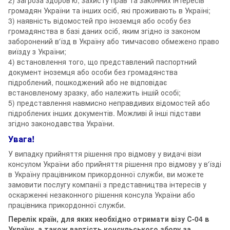
громадян України та інших осіб, які проживають в Україні;
3) наявність відомостей про іноземця або особу без
громадянства в базі даних осіб, яким згідно із законом
заборонений в'їзд в Україну або тимчасово обмежено право
виїзду з України;
4) встановлення того, що представлений паспортний
документ іноземця або особи без громадянства
підроблений, пошкоджений або не відповідає
встановленому зразку, або належить іншій особі;
5) представлення навмисно неправдивих відомостей або
підроблених інших документів. Можливі й інші підстави
згідно законодавства України.
Увага!
У випадку прийняття рішення про відмову у видачі візи
консулом України або прийняття рішення про відмову у в'їзді
в Україну працівником прикордонної служби, ви можете
замовити послугу компанії з представництва інтересів у
оскарженні незаконного рішення консула України або
працівника прикордонної служби.
Перелік країн, для яких необхідно отримати візу С-04 в
Україну, а також вартість консульського збору за