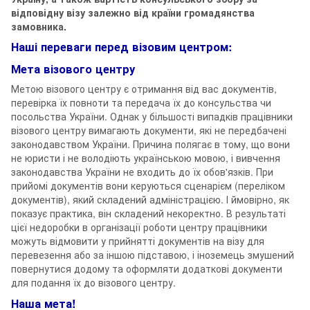
відповідну візу залежно від країни громадянства
замовника.
Наші переваги перед візовим центром:
Мета візового центру
Метою візового центру є отримання від вас документів,
перевірка їх повноти та передача їх до консульства чи
посольства України. Однак у більшості випадків працівники
візового центру вимагають документи, які не передбачені
законодавством України. Причина полягає в тому, що вони
не юристи і не володіють українською мовою, і вивчення
законодавства України не входить до їх обов'язків. При
прийомі документів вони керуються сценарієм (переліком
документів), який складений адміністрацією. І ймовірно, як
показує практика, він складений некоректно. В результаті
цієї недоробки в організації роботи центру працівники
можуть відмовити у прийнятті документів на візу для
перевезення або за іншою підставою, і іноземець змушений
повернутися додому та оформляти додаткові документи
для подання їх до візового центру.
Наша мета!