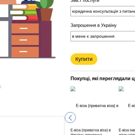
Зміст послуги
Запрошення в Україну
Купити
Покупці, які переглядали 
ю
Е-віза (приватна віза) в
Е-віза ін