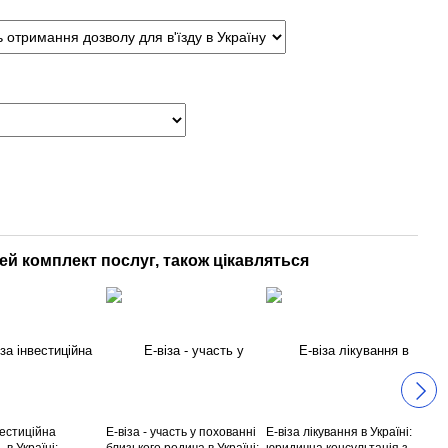
цей комплект послуг, також цікавляться
вестиційна
Е-віза - участь у похованні
Е-віза лікування в Україні:
Е-ві