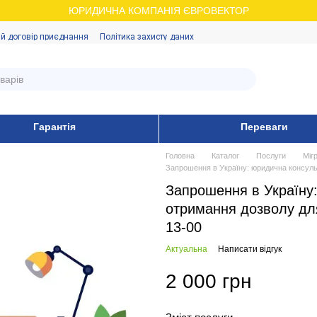
ЮРИДИЧНА КОМПАНІЯ ЄВРОВЕКТОР
й договір приєднання
Політика захисту даних
Гарантія
Переваги
Головна
Каталог
Послуги
Міг
Запрошення в Україну: юридична консульт
Запрошення в Україну:
отримання дозволу для
13-00
Актуальна
Написати відгук
2 000 грн