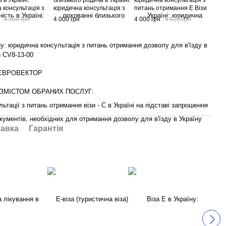
 в Україні:
близького родича в Україні:
юридична консультація з
сфе
 консультація з
юридична консультація з
питань отримання Е Візи
осві
тримання Е Візи
питань отримання Е Візи
тип С-07 в Україну. Код
юри
4 350 грн
4 000 грн
4 000 грн
4 625 грн
4 0
в Україну. Код
тип С-14 в Україну. Код
послуги CV8-07-00
пит
CV8-08-00
послуги CV8-12-00
тип
пос
у: юридична консультація з питань отримання дозволу для в'їзду в
и CV8-13-00
я ЄВРОВЕКТОР
 ЗМІСТОМ ОБРАНИХ ПОСЛУГ:
ьтації з питань отримання візи - С в Україні на підставі запрошення
кументів, необхідних для отримання дозволу для в'їзду в Україну
авка
Гарантія