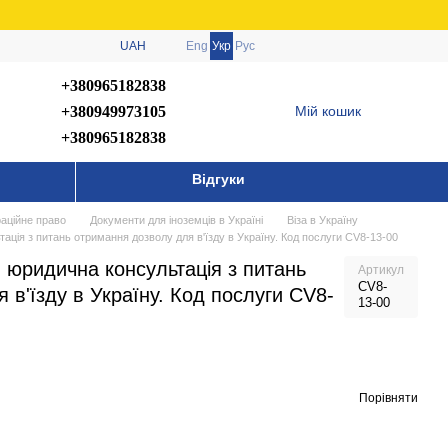
UAH
Eng
Укр
Рус
+380965182838
+380949973105
Мій кошик
+380965182838
Відгуки
раційне право
Документи для іноземців в Україні
Віза в Україну
ація з питань отримання дозволу для в'їзду в Україну. Код послуги CV8-13-00
 юридична консультація з питань
Артикул
CV8-
 в'їзду в Україну. Код послуги CV8-
13-00
Порівняти