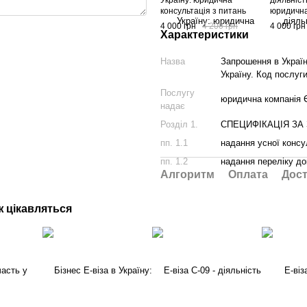
Україну: юридична
діяльність
консультація з питань
юридична
отримання Е Візи тип С-02
питань о
4 000 грн
4 200 грн
4 000 грн
в Україну. Код послуги CV8-
тип С-08 
Характеристики
02-00
послуги 
Назва
Запрошення в Україн
Україну. Код послуг
Послугу
юридична компані
надає
Розділ 1.
СПЕЦИФІКАЦІЯ ЗА
пп. 1.1
надання усної консул
пп. 1.2
надання переліку до
Алгоритм
Оплата
Дост
ж цікавляться