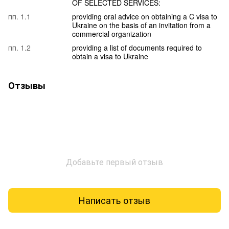
OF SELECTED SERVICES:
пп. 1.1
providing oral advice on obtaining a C visa to
Ukraine on the basis of an invitation from a
commercial organization
пп. 1.2
providing a list of documents required to
obtain a visa to Ukraine
Отзывы
Добавьте первый отзыв
Написать отзыв