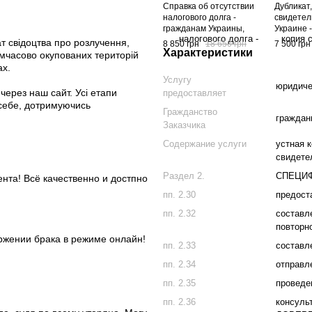
Справка об отсутствии
Дубликат
налогового долга -
свидетел
гражданам Украины,
Украине -
которые выезжают за
устная к
т свідоцтва про розлучення,
8 850 грн
18 650 грн
7 500 грн
границу на ПМЖ -
подготов
Характеристики
тимчасово окупованих територій
постоянное место
получени
ах.
жительства - онлайн заказ,
свидетел
Услугу
устная консультация,
Украине *
юридич
ерез наш сайт. Усі етапи
предоставляет
подготовка документов,
06-00
себе, дотримуючись
получение справки *, код
Гражданство
услуги А10-01-00
граждан
Заказчика
Содержание услуги
устная 
свидете
Раздел 2.
СПЕЦИФ
нта! Всё качественно и достпно
пп. 2.30
предост
пп. 2.32
составл
повторн
ржении брака в режиме онлайн!
пп. 2.33
составл
пп. 2.34
отправле
пп. 2.35
проведе
пп. 2.36
консуль