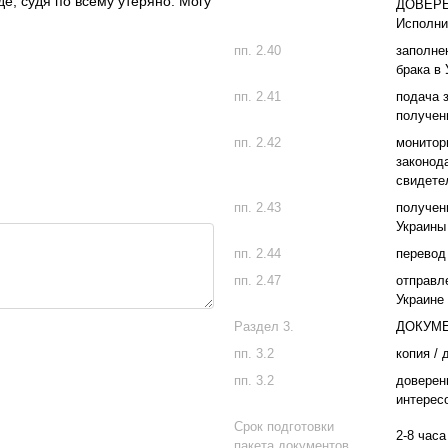
де, судя по всему утеряно. Могу
ДОВЕРЕН
Исполни
пп. 2.40
заполне
брака в 
пп. 2.41
подача 
получен
пп. 2.42
монитор
законод
свидете
пп. 2.43
получен
Украины
пп. 2.44
перевод
пп. 2.47
отправл
Украине
Раздел 3.
ДОКУМЕ
пп. 3.2
копия / 
пп. 3.2
доверен
интерес
Срок подготовки
2-8 часа
пакета документов