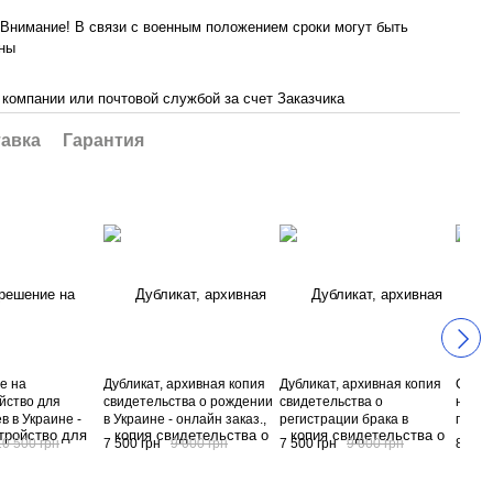
. Внимание! В связи с военным положением сроки могут быть
ны
 компании или почтовой службой за счет Заказчика
авка
Гарантия
е на
Дубликат, архивная копия
Дубликат, архивная копия
Справ
йство для
свидетельства о рождении
свидетельства о
налог
в в Украине -
в Украине - онлайн заказ.,
регистрации брака в
гражд
аз, устная
устная консультация,
Украине - онлайн заказ.,
котор
10 500 грн
7 500 грн
9 000 грн
7 500 грн
9 000 грн
8 850
ия, подготовка
подготовка документов,
устная консультация,
грани
, получения
получение дубликата
подготовка документов,
посто
я на
свидетельства о рождении
получение дубликата
жител