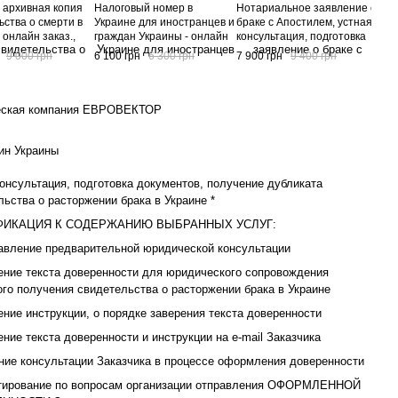
, архивная копия
Налоговый номер в
Нотариальное заявление о
Юри
ьства о смерти в
Украине для иностранцев и
браке с Апостилем, устная
по 
 онлайн заказ.,
граждан Украины - онлайн
консультация, подготовка
бан
онсультация,
заказ, устная консультация,
документов,
кон
9 000 грн
6 100 грн
6 300 грн
7 900 грн
9 400 грн
3 0
ка документов,
подготовка документов,
сопровождение процедуры
А10
е дубликата
получение ИНН -
заверения документа в
ьства о смерти в
налогового номера в
Украине, код услуги А10-08-
, код услуги А10-
Украине *, код услуги А10-
00
еская компания ЕВРОВЕКТОР
00-00
ин Украины
консультация, подготовка документов, получение дубликата
льства о расторжении брака в Украине *
ИКАЦИЯ К СОДЕРЖАНИЮ ВЫБРАННЫХ УСЛУГ:
авление предварительной юридической консультации
ение текста доверенности для юридического сопровождения
ого получения свидетельства о расторжении брака в Украине
ение инструкции, о порядке заверения текста доверенности
ние текста доверенности и инструкции на е-mail Заказчика
ние консультации Заказчика в процессе оформления доверенности
тирование по вопросам организации отправления ОФОРМЛЕННОЙ