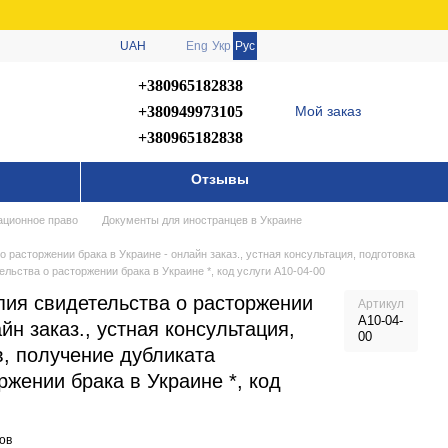
UAH
Eng
Укр
Рус
+380965182838
+380949973105
Мой заказ
+380965182838
Отзывы
ационное право
Документы для иностранцев в Украине
о расторжении брака в Украине - онлайн заказ., устная консультация, подготовка
льства о расторжении брака в Украине *, код услуги А10-04-00
пия свидетельства о расторжении
Артикул
А10-04-
йн заказ., устная консультация,
00
в, получение дубликата
ржении брака в Украине *, код
ов