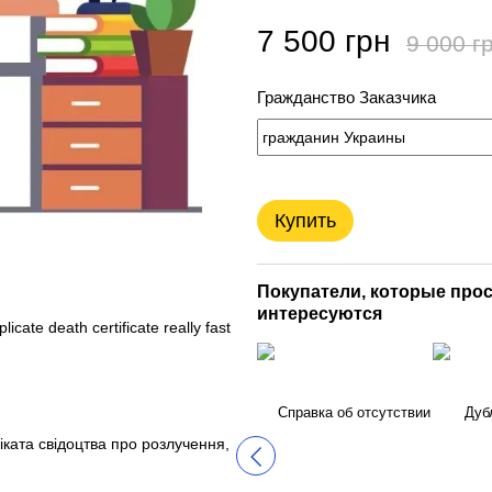
7 500 грн
9 000 г
Гражданство Заказчика
Купить
Покупатели, которые прос
интересуются
cate death certificate really fast
іката свідоцтва про розлучення,