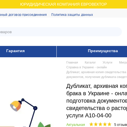
ЮРИДИДИЧЕСКАЯ КОМПАНИЯ ЕВРОВЕКТОР
чный договор присоединения
Политика защиты данных
Гарантия
Преимущества
Главная
Каталог
Услуги
Мигр
Справка в Украине - онлайн
Дубликат, архивная копия свидетельства 
документов, получение дубликата свидете
Дубликат, архивная ко
брака в Украине - онла
подготовка документо
свидетельства о расто
услуги А10-04-00
Актуальная
5 отзыв