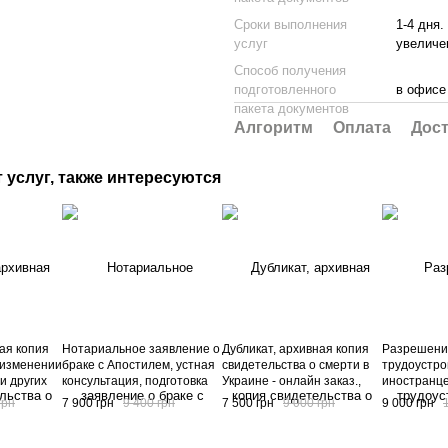
Сроки выполнения
1-4 дня
услуг
увеличе
Способ получения
подготовленного
в офисе
пакета документов
Алгоритм
Оплата
Дост
 услуг, также интересуются
ая копия
Нотариальное заявление о
Дубликат, архивная копия
Разрешени
 изменении
браке с Апостилем, устная
свидетельства о смерти в
трудоустро
и других
консультация, подготовка
Украине - онлайн заказ.,
иностранце
 Украине -
документов,
устная консультация,
онлайн зак
грн
7 900 грн
9 400 грн
7 500 грн
9 000 грн
9 000 грн
стная
сопровождение процедуры
подготовка документов,
консультац
дготовка
заверения документа в
получение дубликата
документов
учение
Украине, код услуги А10-08-
свидетельства о смерти в
разрешени