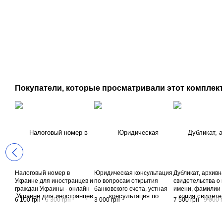
Покупатели, которые просматривали этот комплект
Налоговый номер в
Юридическая консультация
Дубликат, архивн
Украине для иностранцев и
по вопросам открытия
свидетельства о
граждан Украины - онлайн
банковского счета, устная
имени, фамилии 
заказ, устная консультация,
консультация, код услуги
личных данных в
6 100 грн
6 300 грн
3 000 грн
7 500 грн
9 000 
подготовка документов,
А10-10-00
онлайн заказ., у
получение ИНН -
консультация, по
налогового номера в
документов, пол