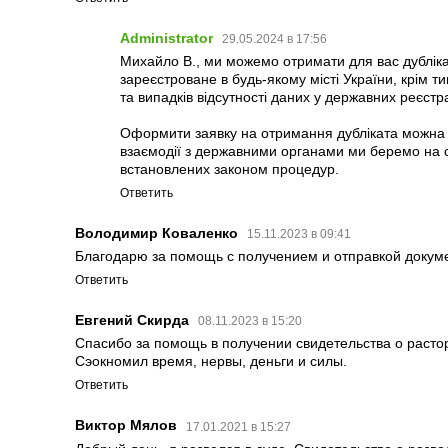
Administrator
29.05.2024 в 17:56
Михайло В., ми можемо отримати для вас дубліка
зареєстроване в будь-якому місті України, крім 
та випадків відсутності даних у державних реєстр
Оформити заявку на отримання дубліката можна ч
взаємодії з державними органами ми беремо на 
встановлених законом процедур.
Ответить
Володимир Коваленко
15.11.2023 в 09:41
Благодарю за помощь с получением и отправкой докуме
Ответить
Евгений Скирда
08.11.2023 в 15:20
Спасибо за помощь в получении свидетельства о расто
Сэокномил время, нервы, деньги и силы.
Ответить
Виктор Мялов
17.01.2021 в 15:27