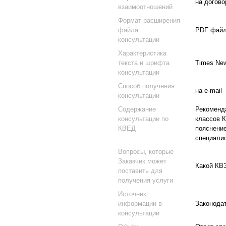
на догов
взаимоотношений
Формат расширения
файла
PDF фай
консультации
Характеристика
текста и шрифта
Times Ne
консультации
Способ получения
на e-mail
консультации
Содержание
Рекоменда
консультации по
классов 
КВЕД
пояснение
специалис
Вопросы, которые
Заказчик может
Какой КВ
поставить для
получения услуги
Источник
информации в
Законода
консультации