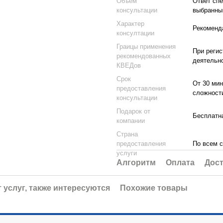
Объём
Ответ спе
консультации
выбранны
Характер
Рекоменд
консултации
Граицы применения
При регис
рекомендованных
деятельн
КВЕДов
Срок
От 30 мин
предоставления
сложност
консультации
Подарок от
Бесплатна
компании
Страна
предоставления
По всем 
услуги
Алгоритм
Оплата
Дост
 услуг, также интересуются
Похожие товары