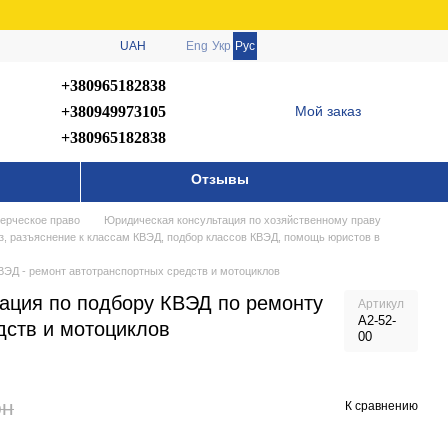
UAH
Eng
Укр
Рус
+380965182838
+380949973105
Мой заказ
+380965182838
Отзывы
ерческое право
Юридическая консультация по хозяйственному праву
з, разъяснение к классам КВЭД, подбор классов КВЭД, помощь юристов в
ВЭД - ремонт автотранспортных средств и мотоциклов
ация по подбору КВЭД по ремонту
Артикул
А2-52-
дств и мотоциклов
00
рн
К сравнению