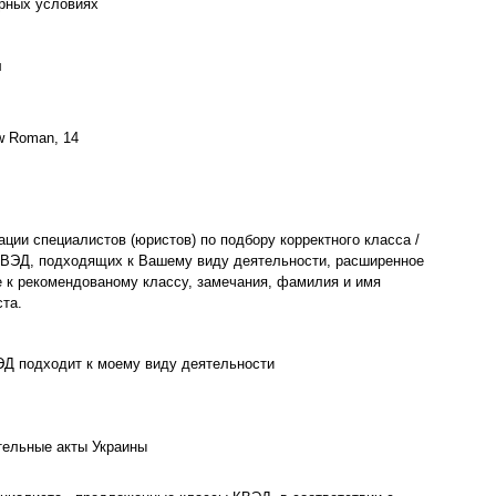
орных условиях
л
w Roman, 14
ции специалистов (юристов) по подбору корректного класса /
КВЭД, подходящих к Вашему виду деятельности, расширенное
 к рекомендованому классу, замечания, фамилия и имя
та.
ЭД подходит к моему виду деятельности
тельные акты Украины