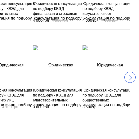
кая консультация
Юридическая консультация
Юридическая консультация
Юри
ру - КВЭД для
по подбору КВЭД -
по подбору КВЭД -
по 
рительных
финансовая и страховая
искусство, спорт,
рыб
ций
деятельность
развлечения и отдых
4 000 грн
4 500 грн
4 000 грн
4 500 грн
4 0
кая консультация
Юридическая консультация
Юридическая консультация
Юри
ру - КВЭД для
по подбору - КВЭД для
по подбору КВЭД для
по 
ких лиц
благотворительных
общественных
фер
организаций
организаций
4 100 грн
3 600 грн
3 600 грн
3 6