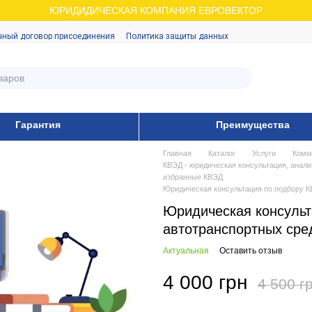
ЮРИДИДИЧЕСКАЯ КОМПАНИЯ ЕВРОВЕКТОР
чный договор присоединения
Политика защиты данных
Гарантия
Преимущества
Главная
Каталог
Услуги
Комм
КВЭД - юридическая консультация, анали
избранные КВЭД
Юридическая консультация по подбору К
Юридическая консульт
автотранспортных сре
Актуальная
Оставить отзыв
4 000 грн
4 500 г