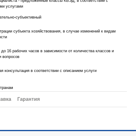
циалиста - предложенные классы КВЭД, в соответствии с
ми услугами
ательно-субъективный
трации субъекта хозяйствования, в случае изменений к видам
ости
 до 16 рабочих часов в зависимости от количества классов и
и вопросов
я консультация в соответствии с описанием услуги
странам
авка
Гарантия